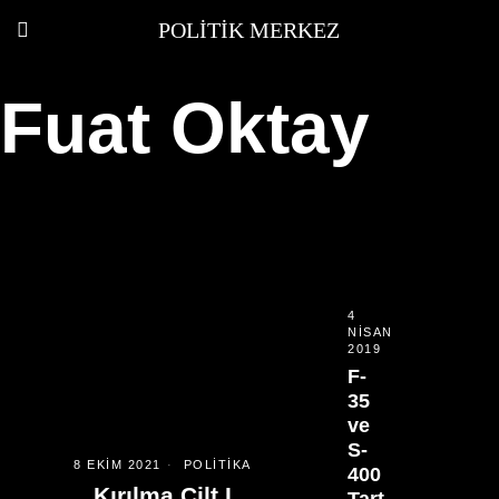
POLITIK MERKEZ
Fuat Oktay
4
NISAN
2019
F-
35
ve
S-
8 EKIM 2021
POLITIKA
400
Kırılma Cilt I
Tart