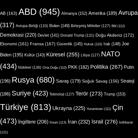
ABD
(945)
Avrupa
Amerika
(189)
AB
(163)
Almanya
(152)
(317)
Biden
(149)
Avrupa Birliği
(133)
Birleşmiş Milletler
(127)
BM
(112)
Demokrasi
(220)
Doğu Akdeniz
(172)
Devlet
(141)
Donald Trump
(131)
Joe
Ekonomi
(161)
Fransa
(167)
Güvenlik
(145)
Irak
(148)
Hukuk
(110)
NATO
Küresel
(255)
Biden
(195)
Kültür
(143)
Libya
(127)
(434)
Politika
(267)
Putin
PKK
(182)
Nükleer
(136)
Orta Doğu
(110)
Rusya
(680)
(196)
Strateji
Savaş
(179)
Soğuk Savaş
(156)
Suriye
(423)
Terör
(273)
(186)
Trump
(153)
Teknoloji
(127)
Türkiye
(813)
Çin
Ukrayna
(225)
Yunanistan
(111)
(473)
İsrail
(276)
İngiltere
(206)
İran
(232)
İnsan
(113)
İstihbarat
(121)