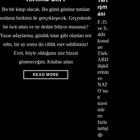
ışm
Bu bir kitap olacak. Bu günü gününe tutulan
ası
notların birikimi ile gerçekleşecek. Geçenlerde
F-35
bir twit attım ve ne dedim biliyor musunuz?
ve S-
400
Yazar adaylarına, günlük tutar gibi olanları not
konul
edin, bir ay sonra iki ciltlik eser sahibisiniz!
arı
Evet, böyle olduğunu size bizzat
Türk-
ABD
göstereceğim. Kitabın adını
ilişkil
erinin
READ MORE
ve
NAT
O’nu
n
üzeri
nde
en
fazla
tartışt
ığı