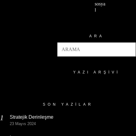
sosya
l
ARA
YAZI ARŞIVI
Yazı
Arşivi
SON YAZILAR
Stratejik Derinleşme
23 Mayıs 2024