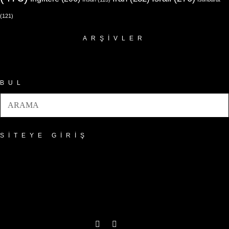
(121)
ARŞIVLER
Arşivler
BUL
SITEYE GIRIŞ