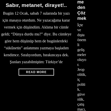
me
Sabır, metanet, dirayet!..
den
Çöz
Bugün 12 Ocak, sabah 7 sularında bir yazı
mek
için masaya oturdum. Ne yazacağıma karar
İçte
vermek için düşündüm. Aklıma bir cümle
ve
geldi; “Dünya durdu mu?” diye. Bu cümleye
dışta
önem
göre hem düşünüp hem de bugünlerdeki
li
“sükûnetin” anlatımını yazmaya başladım
geliş
meler
kendimce. Sıralıyordum, bırakıncaya dek.
oluyo
Şunları yazabilmiştim: Türkiye’de
r.
Jeop
READ MORE
olitik,
iç
politi
k,
güve
nlik,
çatış
macı,