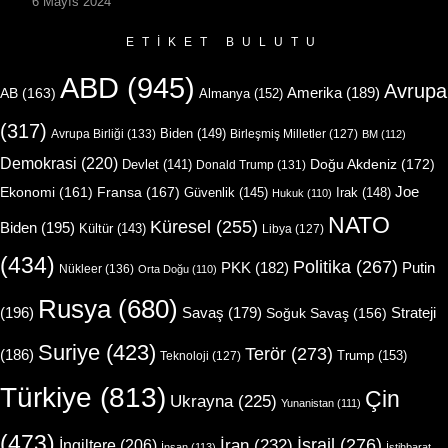
6 Mayıs 2024
ETIKET BULUTU
ABD
(945)
Avrupa
Amerika
(189)
AB
(163)
Almanya
(152)
(317)
Biden
(149)
Avrupa Birliği
(133)
Birleşmiş Milletler
(127)
BM
(112)
Demokrasi
(220)
Doğu Akdeniz
(172)
Devlet
(141)
Donald Trump
(131)
Joe
Ekonomi
(161)
Fransa
(167)
Güvenlik
(145)
Irak
(148)
Hukuk
(110)
NATO
Küresel
(255)
Biden
(195)
Kültür
(143)
Libya
(127)
(434)
Politika
(267)
Putin
PKK
(182)
Nükleer
(136)
Orta Doğu
(110)
Rusya
(680)
(196)
Strateji
Savaş
(179)
Soğuk Savaş
(156)
Suriye
(423)
Terör
(273)
(186)
Trump
(153)
Teknoloji
(127)
Türkiye
(813)
Çin
Ukrayna
(225)
Yunanistan
(111)
(473)
İsrail
(276)
İngiltere
(206)
İran
(232)
İnsan
(113)
İstihbarat