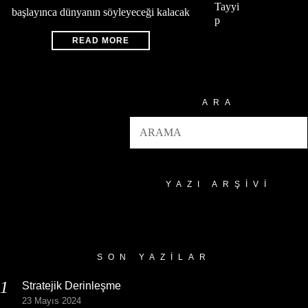
Tayyi
başlayınca dünyanın söyleyeceği kalacak
p
READ MORE
ARA
YAZI ARŞIVI
Yazı
Arşivi
SON YAZILAR
Stratejik Derinleşme
23 Mayıs 2024