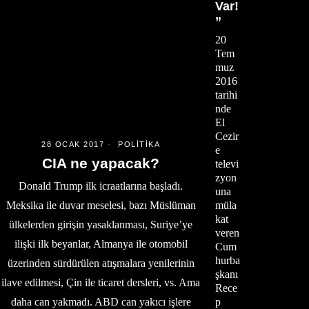
Var!
”
20
Tem
muz
2016
tarihi
nde
El
Cezir
28 OCAK 2017
POLITIKA
e
CIA ne yapacak?
televi
zyon
Donald Trump ilk icraatlarına başladı.
una
Meksika ile duvar meselesi, bazı Müslüman
müla
kat
ülkelerden girişin yasaklanması, Suriye’ye
veren
ilişki ilk beyanlar, Almanya ile otomobil
Cum
hurba
üzerinden sürdürülen atışmalara yenilerinin
şkanı
ilave edilmesi, Çin ile ticaret dersleri, vs. Ama
Rece
daha can yakmadı. ABD can yakıcı işlere
p