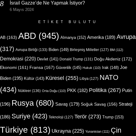
İsrail Gazze’de Ne Yapmak İstiyor?
6 Mayıs 2024
ETIKET BULUTU
ABD
(945)
Avrupa
Amerika
(189)
AB
(163)
Almanya
(152)
(317)
Biden
(149)
Avrupa Birliği
(133)
Birleşmiş Milletler
(127)
BM
(112)
Demokrasi
(220)
Doğu Akdeniz
(172)
Devlet
(141)
Donald Trump
(131)
Joe
Ekonomi
(161)
Fransa
(167)
Güvenlik
(145)
Irak
(148)
Hukuk
(110)
NATO
Küresel
(255)
Biden
(195)
Kültür
(143)
Libya
(127)
(434)
Politika
(267)
Putin
PKK
(182)
Nükleer
(136)
Orta Doğu
(110)
Rusya
(680)
(196)
Strateji
Savaş
(179)
Soğuk Savaş
(156)
Suriye
(423)
Terör
(273)
(186)
Trump
(153)
Teknoloji
(127)
Türkiye
(813)
Çin
Ukrayna
(225)
Yunanistan
(111)