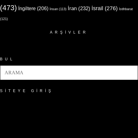
(473)
İsrail
(276)
İngiltere
(206)
İran
(232)
İnsan
(113)
İstihbarat
(121)
ARŞIVLER
Arşivler
BUL
SITEYE GIRIŞ