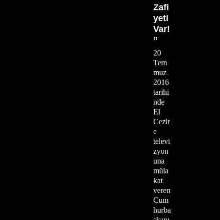
Zafi
yeti
Var!
”
20
Tem
muz
2016
tarihi
nde
El
Cezir
e
televi
zyon
una
müla
kat
veren
Cum
hurba
şkanı