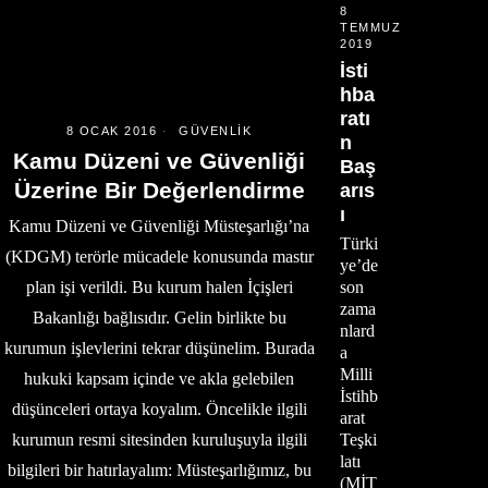
8
TEMMUZ
2019
İsti
hba
ratı
8 OCAK 2016
GÜVENLIK
n
Kamu Düzeni ve Güvenliği
Baş
Üzerine Bir Değerlendirme
arıs
ı
Kamu Düzeni ve Güvenliği Müsteşarlığı’na
Türki
(KDGM) terörle mücadele konusunda mastır
ye’de
plan işi verildi. Bu kurum halen İçişleri
son
zama
Bakanlığı bağlısıdır. Gelin birlikte bu
nlard
kurumun işlevlerini tekrar düşünelim. Burada
a
Milli
hukuki kapsam içinde ve akla gelebilen
İstihb
düşünceleri ortaya koyalım. Öncelikle ilgili
arat
kurumun resmi sitesinden kuruluşuyla ilgili
Teşki
latı
bilgileri bir hatırlayalım: Müsteşarlığımız, bu
(MİT