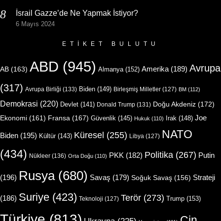
İsrail Gazze’de Ne Yapmak İstiyor?
6 Mayıs 2024
ETIKET BULUTU
ABD
(945)
Avrupa
Amerika
(189)
AB
(163)
Almanya
(152)
(317)
Biden
(149)
Avrupa Birliği
(133)
Birleşmiş Milletler
(127)
BM
(112)
Demokrasi
(220)
Doğu Akdeniz
(172)
Devlet
(141)
Donald Trump
(131)
Joe
Ekonomi
(161)
Fransa
(167)
Güvenlik
(145)
Irak
(148)
Hukuk
(110)
NATO
Küresel
(255)
Biden
(195)
Kültür
(143)
Libya
(127)
(434)
Politika
(267)
Putin
PKK
(182)
Nükleer
(136)
Orta Doğu
(110)
Rusya
(680)
(196)
Strateji
Savaş
(179)
Soğuk Savaş
(156)
Suriye
(423)
Terör
(273)
(186)
Trump
(153)
Teknoloji
(127)
Türkiye
(813)
Çin