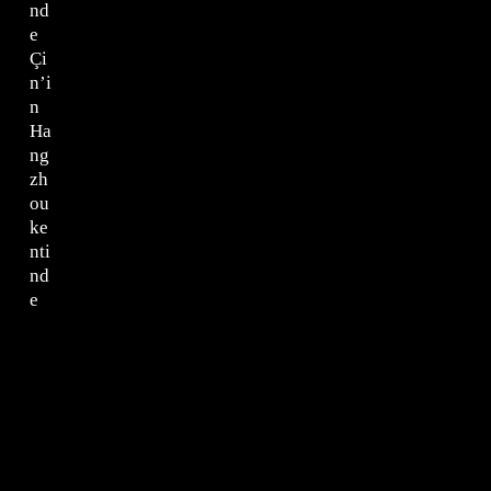
nd
e
Çi
n’i
n
Ha
ng
zh
ou
ke
nti
nd
e