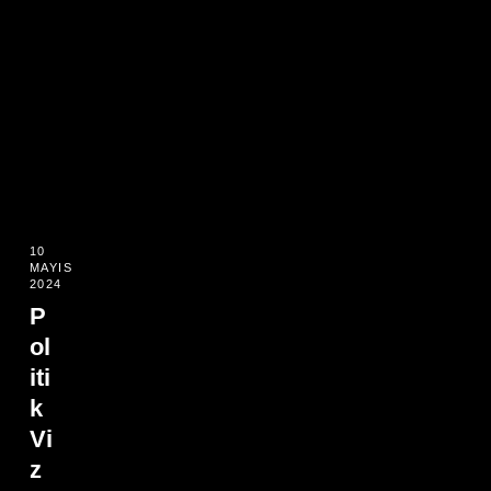
10
MAYIS
2024
P
ol
iti
k
Vi
z