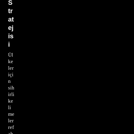
S
tr
at
ej
is
i
Ül
ke
ler
içi
n
sih
irli
ke
li
me
ler
ref
ah