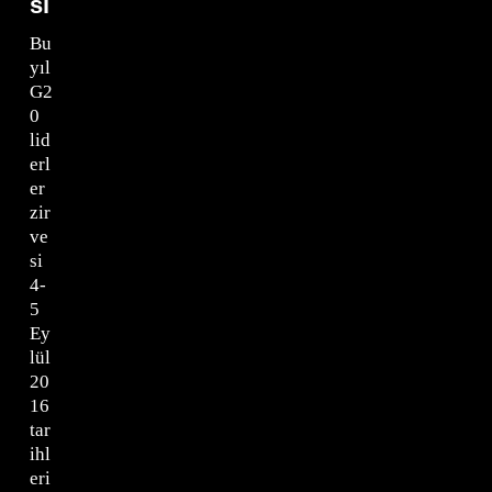
si
Bu
yıl
G2
0
lid
erl
er
zir
ve
si
4-
5
Ey
lül
20
16
tar
ihl
eri