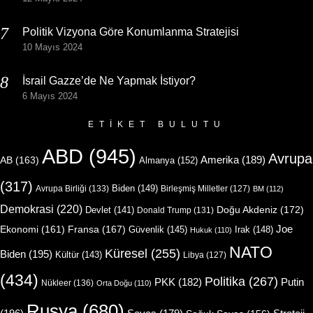
Politik Vizyona Göre Konumlanma Stratejisi
10 Mayıs 2024
İsrail Gazze’de Ne Yapmak İstiyor?
6 Mayıs 2024
ETIKET BULUTU
ABD
(945)
Avrupa
Amerika
(189)
AB
(163)
Almanya
(152)
(317)
Biden
(149)
Avrupa Birliği
(133)
Birleşmiş Milletler
(127)
BM
(112)
Demokrasi
(220)
Doğu Akdeniz
(172)
Devlet
(141)
Donald Trump
(131)
Joe
Ekonomi
(161)
Fransa
(167)
Güvenlik
(145)
Irak
(148)
Hukuk
(110)
NATO
Küresel
(255)
Biden
(195)
Kültür
(143)
Libya
(127)
(434)
Politika
(267)
Putin
PKK
(182)
Nükleer
(136)
Orta Doğu
(110)
Rusya
(680)