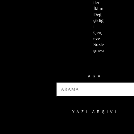
tler
İklim
Deği
şikliğ
i
Çerç
eve
Sözle
şmesi
ARA
YAZI ARŞIVI
Yazı
Arşivi