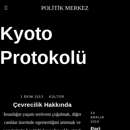
POLITIK MERKEZ
Kyoto
Protokolü
1 EKIM 2013
KÜLTÜR
Çevrecilik Hakkında
14
İnsanlığın yaşam serüveni çoğalmak, diğer
ARALIK
canlılar üzerinde egemenliğini artırmak ve
2015
Pari