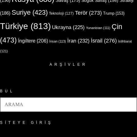
(196)
Strateji
Savaş
(179)
Soğuk Savaş
(156)
Suriye
(423)
Terör
(273)
(186)
Trump
(153)
Teknoloji
(127)
Türkiye
(813)
Çin
Ukrayna
(225)
Yunanistan
(111)
(473)
İsrail
(276)
İngiltere
(206)
İran
(232)
İnsan
(113)
İstihbarat
(121)
ARŞIVLER
Arşivler
BUL
SITEYE GIRIŞ