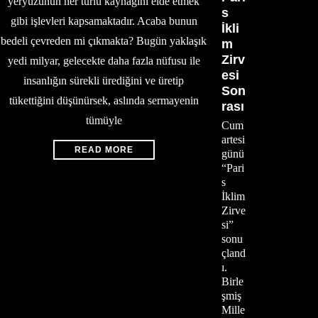
yeryüzünün her türlü kaynağını elde etmek
s
gibi işlevleri kapsamaktadır. Acaba bunun
İkli
bedeli çevreden mi çıkmakta? Bugün yaklaşık
m
Zirv
yedi milyar, gelecekte daha fazla nüfusu ile
esi
insanlığın sürekli ürediğini ve üretip
Son
tükettiğini düşünürsek, aslında sermayenin
rası
tümüyle
Cum
artesi
READ MORE
günü
“Pari
s
İklim
Zirve
si”
sonu
çland
ı.
Birle
şmiş
Mille