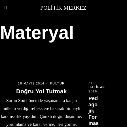
POLITIK MERKEZ
Materyal
21
18 MAYIS 2014
KÜLTÜR
HAZIRAN
Doğru Yol Tutmak
2016
Ped
Sorun Son dönemde yaşananlara karşın
ago
milletin verdiği reflekslere bakarak bir hayli
jik
karamsarlık yaşadım. Çünkü doğru düşünme,
For
mas
yorumlama ve karar verme, ileri görme,