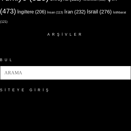
(473)
İsrail
(276)
İngiltere
(206)
İran
(232)
İnsan
(113)
İstihbarat
(121)
ARŞIVLER
Arşivler
BUL
SITEYE GIRIŞ