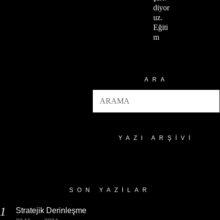
diyor
uz.
Eğiti
m
ARA
YAZI ARŞIVI
Yazı
Arşivi
SON YAZILAR
Stratejik Derinleşme