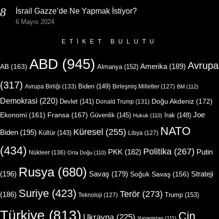
İsrail Gazze’de Ne Yapmak İstiyor?
6 Mayıs 2024
ETIKET BULUTU
ABD
(945)
Avrupa
Amerika
(189)
AB
(163)
Almanya
(152)
(317)
Biden
(149)
Avrupa Birliği
(133)
Birleşmiş Milletler
(127)
BM
(112)
Demokrasi
(220)
Doğu Akdeniz
(172)
Devlet
(141)
Donald Trump
(131)
Joe
Ekonomi
(161)
Fransa
(167)
Güvenlik
(145)
Irak
(148)
Hukuk
(110)
NATO
Küresel
(255)
Biden
(195)
Kültür
(143)
Libya
(127)
(434)
Politika
(267)
Putin
PKK
(182)
Nükleer
(136)
Orta Doğu
(110)
Rusya
(680)
(196)
Strateji
Savaş
(179)
Soğuk Savaş
(156)
Suriye
(423)
Terör
(273)
(186)
Trump
(153)
Teknoloji
(127)
Türkiye
(813)
Çin
Ukrayna
(225)
Yunanistan
(111)