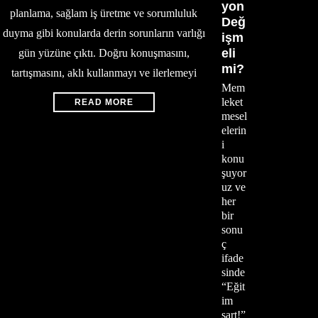
yon
planlama, sağlam iş üretme ve sorumluluk
Değ
duyma gibi konularda derin sorunların varlığı
işm
eli
gün yüzüne çıktı. Doğru konuşmasını,
mi?
tartışmasını, aklı kullanmayı ve ilerlemeyi
Mem
leket
READ MORE
mesel
elerin
i
konu
şuyor
uz ve
her
bir
sonu
ç
ifade
sinde
“Eğit
im
şart!”