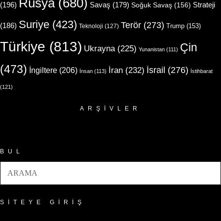
Rusya
(680)
(196)
Strateji
Savaş
(179)
Soğuk Savaş
(156)
Suriye
(423)
Terör
(273)
(186)
Trump
(153)
Teknoloji
(127)
Türkiye
(813)
Çin
Ukrayna
(225)
Yunanistan
(111)
(473)
İsrail
(276)
İngiltere
(206)
İran
(232)
İnsan
(113)
İstihbarat
(121)
ARŞIVLER
Arşivler
BUL
SITEYE GIRIŞ