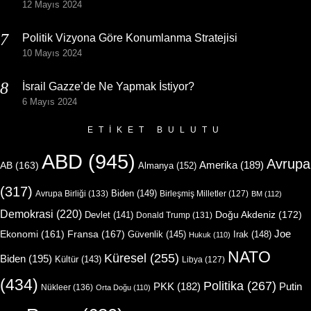
12 Mayıs 2024
Politik Vizyona Göre Konumlanma Stratejisi
10 Mayıs 2024
İsrail Gazze’de Ne Yapmak İstiyor?
6 Mayıs 2024
ETIKET BULUTU
ABD
(945)
Avrupa
Amerika
(189)
AB
(163)
Almanya
(152)
(317)
Biden
(149)
Avrupa Birliği
(133)
Birleşmiş Milletler
(127)
BM
(112)
Demokrasi
(220)
Doğu Akdeniz
(172)
Devlet
(141)
Donald Trump
(131)
Joe
Ekonomi
(161)
Fransa
(167)
Güvenlik
(145)
Irak
(148)
Hukuk
(110)
NATO
Küresel
(255)
Biden
(195)
Kültür
(143)
Libya
(127)
(434)
Politika
(267)
Putin
PKK
(182)
Nükleer
(136)
Orta Doğu
(110)