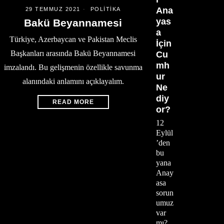
Ana
29 TEMMUZ 2021
POLITIKA
yas
Bakü Beyannamesi
a
Türkiye, Azerbaycan ve Pakistan Meclis
İçin
Başkanları arasında Bakü Beyannamesi
Cu
mh
imzalandı. Bu gelişmenin özellikle savunma
ur
alanındaki anlamını açıklayalım.
Ne
diy
READ MORE
or?
12
Eylül
’den
bu
yana
Anay
asa
sorun
umuz
var
mı?