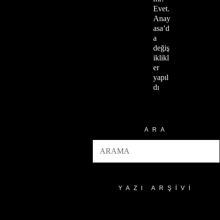
Evet.
Anay
asa’d
a
değiş
iklikl
er
yapıl
dı
ARA
YAZI ARŞIVI
Yazı
Arşivi