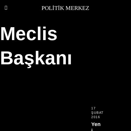
POLITIK MERKEZ
Meclis
Başkanı
17
ŞUBAT
2016
Yen
i