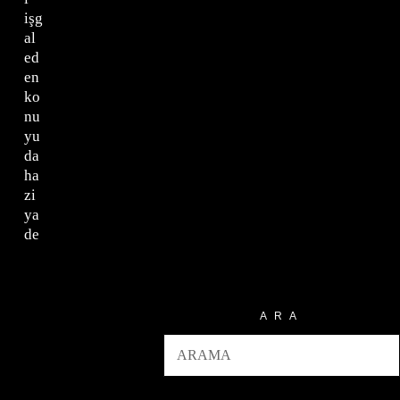
işg
al
ed
en
ko
nu
yu
da
ha
zi
ya
de
ARA