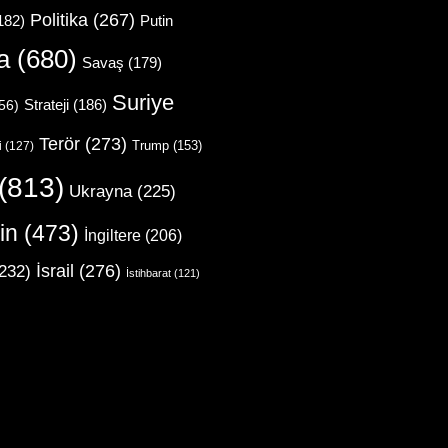
Politika
(267)
Putin
182)
a
(680)
Savaş
(179)
Suriye
Strateji
(186)
56)
Terör
(273)
Trump
(153)
i
(127)
(813)
Ukrayna
(225)
in
(473)
İngiltere
(206)
İsrail
(276)
232)
İstihbarat
(121)