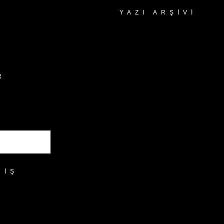
YAZI ARŞIVI
Yazı
Arşivi
R
RIŞ