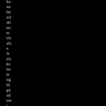
ku
nu
lm
azl
ıkl
arı
nı
ele
ala
n
fe
zle
ke
ler
le
ilg
ili
gü
nd
em
i