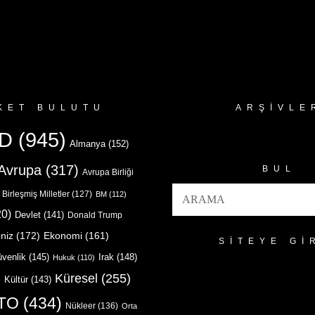
KET BULUTU
ARŞIVLE
Arşivler
D
(945)
Almanya
(152)
Avrupa
(317)
BUL
Avrupa Birliği
Birleşmiş Milletler
(127)
BM
(112)
0)
Devlet
(141)
Donald Trump
niz
(172)
Ekonomi
(161)
SITEYE GI
venlik
(145)
Irak
(148)
Hukuk
(110)
Küresel
(255)
)
Kültür
(143)
TO
(434)
Nükleer
(136)
Orta