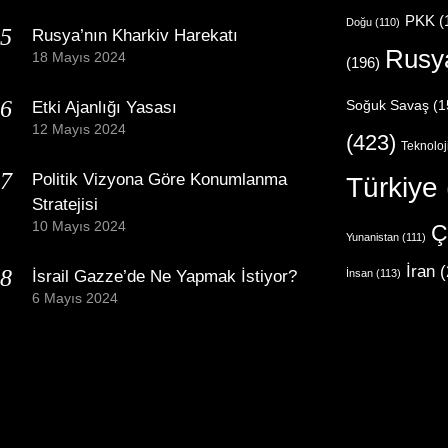
PKK
(
Doğu
(110)
Rusya’nın Kharkiv Harekatı
Rusy
18 Mayıs 2024
(196)
Etki Ajanlığı Yasası
Soğuk Savaş
(1
12 Mayıs 2024
(423)
Teknoloj
Politik Vizyona Göre Konumlanma
Türkiye
Stratejisi
10 Mayıs 2024
Ç
Yunanistan
(111)
İran
(
İsrail Gazze’de Ne Yapmak İstiyor?
İnsan
(113)
6 Mayıs 2024