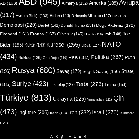
ABD
(945)
Avrupa
Amerika
(189)
AB
(163)
Almanya
(152)
(317)
Biden
(149)
Avrupa Birliği
(133)
Birleşmiş Milletler
(127)
BM
(112)
Demokrasi
(220)
Doğu Akdeniz
(172)
Devlet
(141)
Donald Trump
(131)
Joe
Ekonomi
(161)
Fransa
(167)
Güvenlik
(145)
Irak
(148)
Hukuk
(110)
NATO
Küresel
(255)
Biden
(195)
Kültür
(143)
Libya
(127)
(434)
Politika
(267)
Putin
PKK
(182)
Nükleer
(136)
Orta Doğu
(110)
Rusya
(680)
(196)
Strateji
Savaş
(179)
Soğuk Savaş
(156)
Suriye
(423)
Terör
(273)
(186)
Trump
(153)
Teknoloji
(127)
Türkiye
(813)
Çin
Ukrayna
(225)
Yunanistan
(111)
(473)
İsrail
(276)
İngiltere
(206)
İran
(232)
İnsan
(113)
İstihbarat
(121)
ARŞIVLER