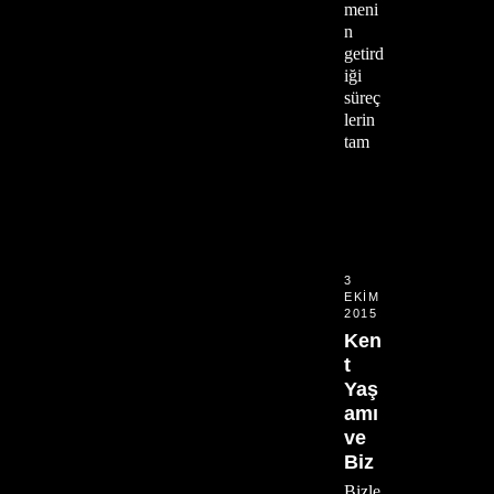
meni
n
getird
iği
süreç
lerin
tam
3
EKIM
2015
Ken
t
Yaş
amı
ve
Biz
Bizle