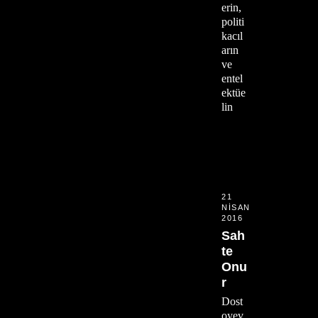
erin,
politi
kacıl
arın
ve
entel
ektüe
lin
21
NISAN
2016
Sah
te
Onu
r
Dost
oyev