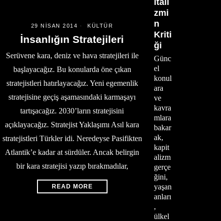
itali
zmi
n
29 NISAN 2014
KÜLTÜR
Kriti
İnsanlığın Stratejileri
ği
Serüvene kara, deniz ve hava stratejileri ile
Günc
el
başlayacağız. Bu konularda öne çıkan
konul
stratejistleri hatırlayacağız. Yeni egemenlik
ara
stratejisine geçiş aşamasındaki karmaşayı
ve
kavra
tartışacağız. 2030’ların stratejisini
mlara
açıklayacağız. Stratejist Yaklaşımı Asıl kara
bakar
ak,
stratejistleri Türkler idi. Neredeyse Pasifikten
kapit
Atlantik’e kadar at sürdüler. Ancak belirgin
alizm
bir kara stratejisi yazıp bırakmadılar,
gerçe
ğini,
yaşan
READ MORE
anları
,
ülkel