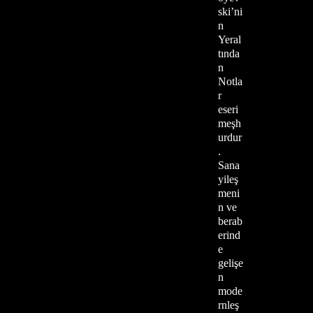
ski’ni
n
Yeral
tında
n
Notla
r
eseri
meşh
urdur
.
Sana
yileş
meni
n ve
berab
erind
e
gelişe
n
mode
rnleş