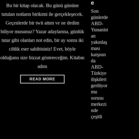
e
Bu bir kitap olacak. Bu günü gününe
Son
tutulan notların birikimi ile gerçekleşecek.
günlerde
Geçenlerde bir twit attım ve ne dedim
ABD-
Yunanist
biliyor musunuz? Yazar adaylarına, günlük
an
tutar gibi olanları not edin, bir ay sonra iki
yakınlaş
ması
ciltlik eser sahibisiniz! Evet, böyle
karşısın
olduğunu size bizzat göstereceğim. Kitabın
da
adını
ABD-
Türkiye
ilişkileri
READ MORE
geriliyor
mu
sorusu
merkezi
nde
çeşitli