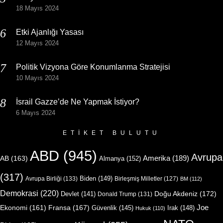
18 Mayıs 2024
Etki Ajanlığı Yasası
12 Mayıs 2024
Politik Vizyona Göre Konumlanma Stratejisi
10 Mayıs 2024
İsrail Gazze’de Ne Yapmak İstiyor?
6 Mayıs 2024
ETIKET BULUTU
ABD
(945)
Avrupa
Amerika
(189)
AB
(163)
Almanya
(152)
(317)
Biden
(149)
Avrupa Birliği
(133)
Birleşmiş Milletler
(127)
BM
(112)
Demokrasi
(220)
Doğu Akdeniz
(172)
Devlet
(141)
Donald Trump
(131)
Joe
Ekonomi
(161)
Fransa
(167)
Güvenlik
(145)
Irak
(148)
Hukuk
(110)