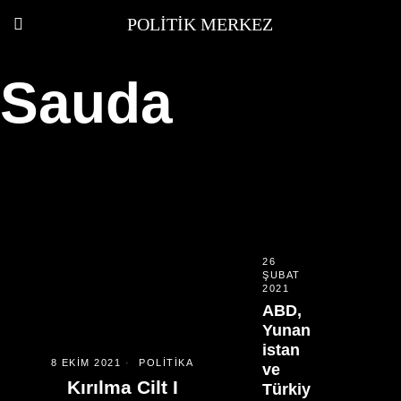
POLITIK MERKEZ
Sauda
26
ŞUBAT
2021
ABD,
Yunan
istan
8 EKIM 2021
POLITIKA
ve
Kırılma Cilt I
Türkiy