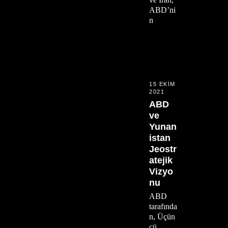
ABD’ni
n
15 EKIM
2021
ABD
ve
Yunan
istan
Jeostr
atejik
Vizyo
nu
ABD
tarafında
n, Üçün
cü