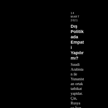
14
MART
2021
Dış
Politik
ada
Empat
i
Yapılır
mı?
Suudi
Arabista
n ile
Yunanist
an ortak
tatbikat
yaptılar.
Çin,
Rusya
ve İran,