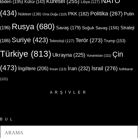
NATO
Küresel
(255)
Biden
(195)
Kültür
(143)
Libya
(127)
(434)
Politika
(267)
Putin
PKK
(182)
Nükleer
(136)
Orta Doğu
(110)
Rusya
(680)
(196)
Strateji
Savaş
(179)
Soğuk Savaş
(156)
Suriye
(423)
Terör
(273)
(186)
Trump
(153)
Teknoloji
(127)
Türkiye
(813)
Çin
Ukrayna
(225)
Yunanistan
(111)
(473)
İsrail
(276)
İngiltere
(206)
İran
(232)
İnsan
(113)
İstihbarat
(121)
ARŞIVLER
Arşivler
BUL