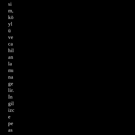
si
m,
kö
yl
ü
ve
ca
hil
an
la
mı
na
ge
lir.
İn
gil
izc
e
pe
as