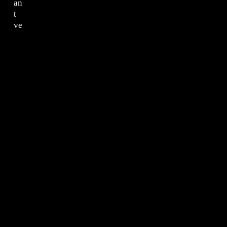
an
t
ve