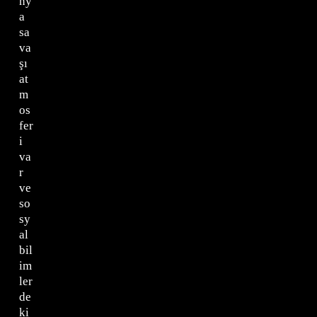
ny
a
sa
va
şı
at
m
os
fer
i
va
r
ve
so
sy
al
bil
im
ler
de
ki