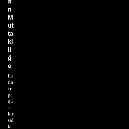
a
n
M
ut
ta
ki
li
ğ
e
La
tin
ce
pa
gu
s
kır
sal
ke