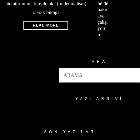
ne de
literatürünün “binyılcılık” (millennialism)
bakm
olarak bildiği
aya
çalışı
READ MORE
yoru
m.
ARA
YAZI ARŞIVI
Yazı
Arşivi
SON YAZILAR