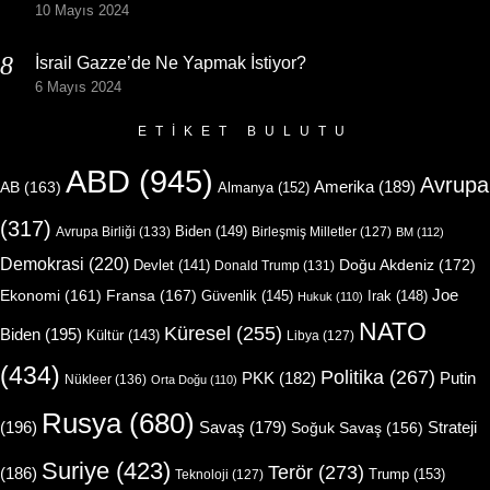
10 Mayıs 2024
İsrail Gazze’de Ne Yapmak İstiyor?
6 Mayıs 2024
ETIKET BULUTU
ABD
(945)
Avrupa
Amerika
(189)
AB
(163)
Almanya
(152)
(317)
Biden
(149)
Avrupa Birliği
(133)
Birleşmiş Milletler
(127)
BM
(112)
Demokrasi
(220)
Doğu Akdeniz
(172)
Devlet
(141)
Donald Trump
(131)
Joe
Ekonomi
(161)
Fransa
(167)
Güvenlik
(145)
Irak
(148)
Hukuk
(110)
NATO
Küresel
(255)
Biden
(195)
Kültür
(143)
Libya
(127)
(434)
Politika
(267)
Putin
PKK
(182)
Nükleer
(136)
Orta Doğu
(110)
Rusya
(680)
(196)
Strateji
Savaş
(179)
Soğuk Savaş
(156)
Suriye
(423)
Terör
(273)
(186)
Trump
(153)
Teknoloji
(127)