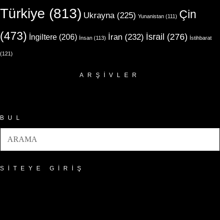
Türkiye
(813)
Çin
Ukrayna
(225)
Yunanistan
(111)
(473)
İsrail
(276)
İngiltere
(206)
İran
(232)
İnsan
(113)
İstihbarat
(121)
ARŞIVLER
Arşivler
BUL
SITEYE GIRIŞ