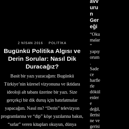
avv
uru
n
Ger
eği
“Oku
malar
2 NISAN 2016
POLITIKA
”
Bugünkü Politika Algısı ve
yapıy
orum
Derin Sorular: Nasıl Dik
.
Duracağız?
Sade
ce
Basit bir yazı yazacağım: Bugünkü
harfle
Türkiye’nin küresel vizyonuna ve iktidara
rle
dökül
ideoloji alt tabanı üzerine bir yazı. Size
enler
gerçekçi bir dik duruş için hatırlatmalar
e
yapacağım. Nasıl mı? “Derin” televizyon
değil,
ilerisi
programlarına ve “dip” köşe yazılarına bakın,
ne ve
“sırlar” veren kitapları okuyun, dünya
gerisi