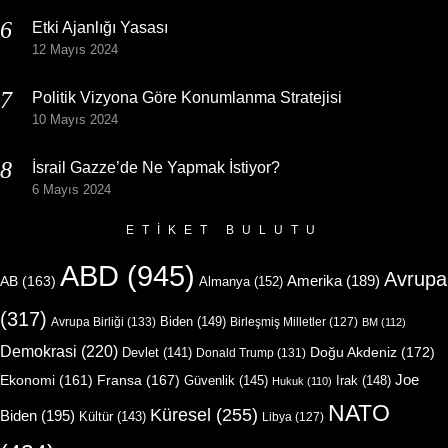
Etki Ajanlığı Yasası
12 Mayıs 2024
Politik Vizyona Göre Konumlanma Stratejisi
10 Mayıs 2024
İsrail Gazze’de Ne Yapmak İstiyor?
6 Mayıs 2024
ETIKET BULUTU
ABD
(945)
Avrupa
Amerika
(189)
AB
(163)
Almanya
(152)
(317)
Biden
(149)
Avrupa Birliği
(133)
Birleşmiş Milletler
(127)
BM
(112)
Demokrasi
(220)
Doğu Akdeniz
(172)
Devlet
(141)
Donald Trump
(131)
Joe
Ekonomi
(161)
Fransa
(167)
Güvenlik
(145)
Irak
(148)
Hukuk
(110)
NATO
Küresel
(255)
Biden
(195)
Kültür
(143)
Libya
(127)