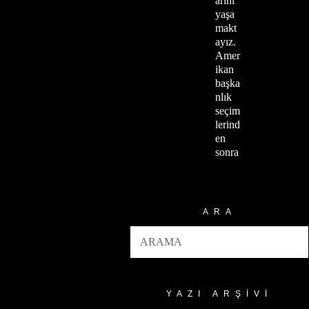
arını
yaşa
makt
ayız.
Amer
ikan
başka
nlık
seçim
lerind
en
sonra
ARA
YAZI ARŞIVI