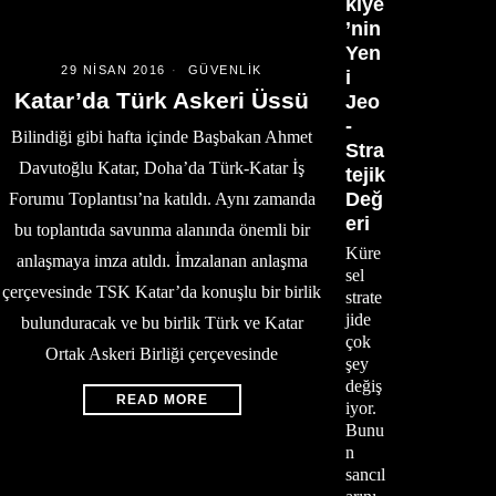
kiye
’nin
Yen
29 NISAN 2016
GÜVENLIK
i
Katar’da Türk Askeri Üssü
Jeo
-
Bilindiği gibi hafta içinde Başbakan Ahmet
Stra
Davutoğlu Katar, Doha’da Türk-Katar İş
tejik
Değ
Forumu Toplantısı’na katıldı. Aynı zamanda
eri
bu toplantıda savunma alanında önemli bir
Küre
anlaşmaya imza atıldı. İmzalanan anlaşma
sel
çerçevesinde TSK Katar’da konuşlu bir birlik
strate
jide
bulunduracak ve bu birlik Türk ve Katar
çok
Ortak Askeri Birliği çerçevesinde
şey
değiş
READ MORE
iyor.
Bunu
n
sancıl