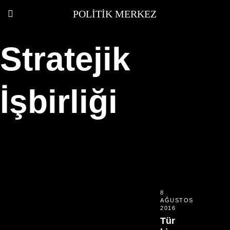
POLITIK MERKEZ
Stratejik
İşbirliği
8
AĞUSTOS
2016
Tür