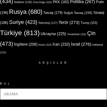
(434)
Politika
(267)
Putin
PKK
(182)
Nükleer
(136)
Orta Doğu
(110)
Rusya
(680)
(196)
Strateji
Savaş
(179)
Soğuk Savaş
(156)
Suriye
(423)
Terör
(273)
(186)
Trump
(153)
Teknoloji
(127)
Türkiye
(813)
Çin
Ukrayna
(225)
Yunanistan
(111)
(473)
İsrail
(276)
İngiltere
(206)
İran
(232)
İnsan
(113)
İstihbarat
(121)
ARŞIVLER
Arşivler
BUL