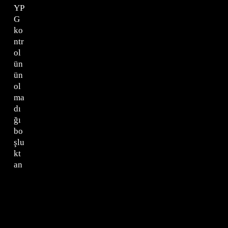
YP
G
ko
ntr
ol
ün
ün
ol
ma
dı
ğı
bo
şlu
kt
an