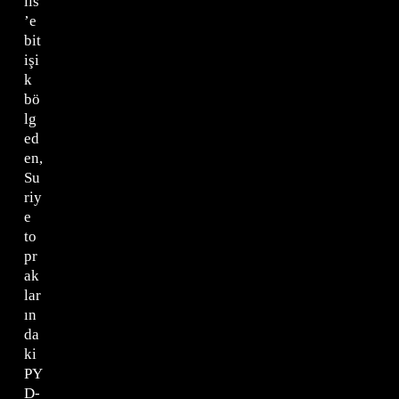
lis
’e
bit
işi
k
bö
lg
ed
en,
Su
riy
e
to
pr
ak
lar
ın
da
ki
PY
D-