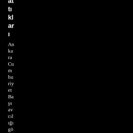
at
tı
kl
ar
ı
An
ka
ra
Cu
m
hu
riy
et
Ba
şs
av
cıl
ığı
gö