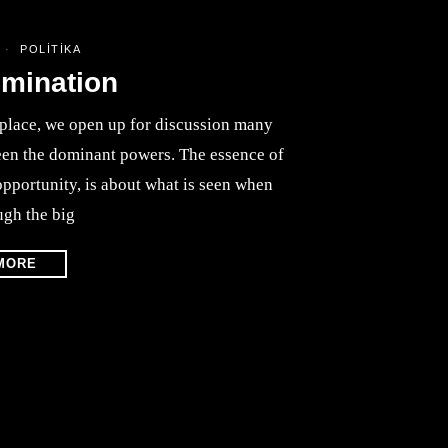
2
POLITIKA
omination
 place, we open up for discussion many
ween the dominant powers. The essence of
opportunity, is about what is seen when
ugh the big
MORE