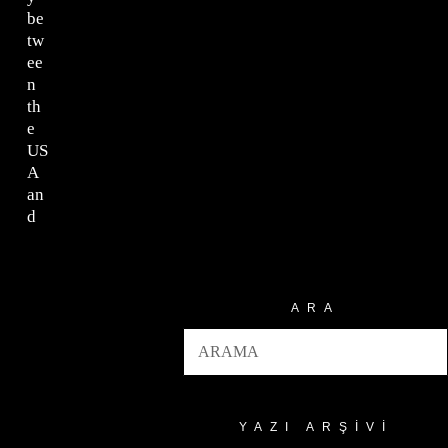
be
tw
ee
n
th
e
US
A
an
d
ARA
YAZI ARŞIVI