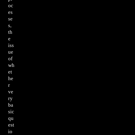
oc
es
se
s,
th
e
iss
ue
of
wh
et
he
r
ve
ry
ba
sic
qu
est
io