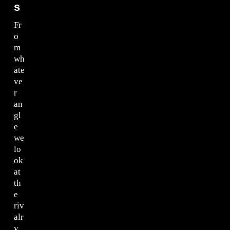
s
Fr
o
m
wh
ate
ve
r
an
gl
e
we
lo
ok
at
th
e
riv
alr
y