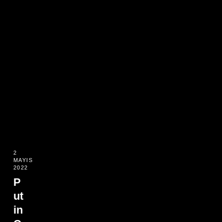
2
MAYIS
2022
P
ut
in