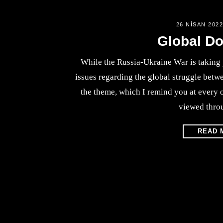
26 NISAN 202
Global D
While the Russia-Ukraine War is taking
issues regarding the global struggle bet
the theme, which I remind you at every 
viewed thro
READ 