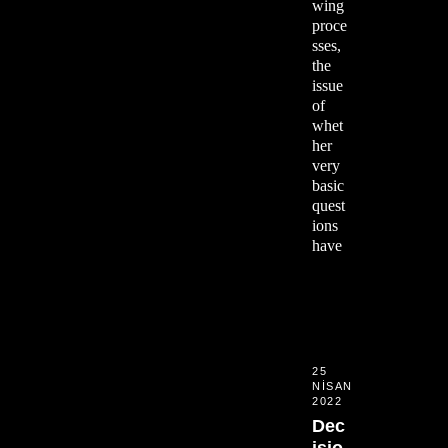
wing
proce
sses,
the
issue
of
whet
her
very
basic
quest
ions
have
25
NISAN
2022
Dec