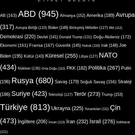
ETIKET BULUTU
ABD
(945)
Avrupa
Amerika
(189)
AB
(163)
Almanya
(152)
(317)
Biden
(149)
Avrupa Birliği
(133)
Birleşmiş Milletler
(127)
BM
(112)
Demokrasi
(220)
Doğu Akdeniz
(172)
Devlet
(141)
Donald Trump
(131)
Joe
Ekonomi
(161)
Fransa
(167)
Güvenlik
(145)
Irak
(148)
Hukuk
(110)
NATO
Küresel
(255)
Biden
(195)
Kültür
(143)
Libya
(127)
(434)
Politika
(267)
Putin
PKK
(182)
Nükleer
(136)
Orta Doğu
(110)
Rusya
(680)
(196)
Strateji
Savaş
(179)
Soğuk Savaş
(156)
Suriye
(423)
Terör
(273)
(186)
Trump
(153)
Teknoloji
(127)
Türkiye
(813)
Çin
Ukrayna
(225)
Yunanistan
(111)
(473)
İsrail
(276)
İngiltere
(206)
İran
(232)
İnsan
(113)
İstihbarat
(121)