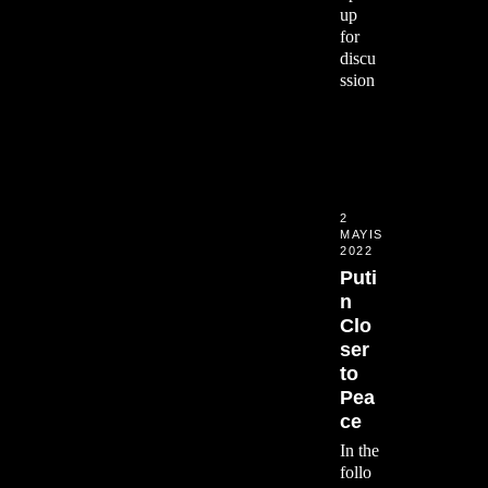
up
for
discu
ssion
2
MAYIS
2022
Puti
n
Clo
ser
to
Pea
ce
In the
follo