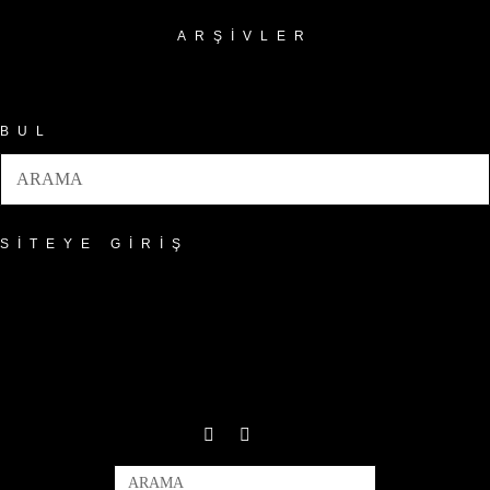
ARŞIVLER
Arşivler
BUL
SITEYE GIRIŞ