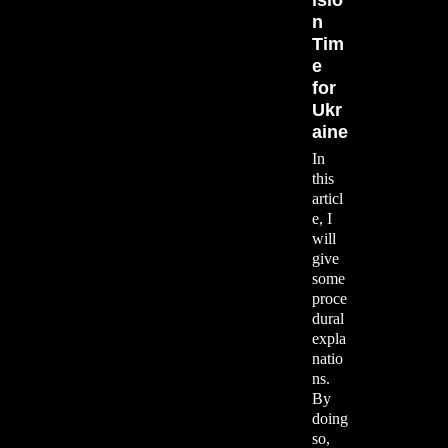
isio
n
Tim
e
for
Ukr
aine
In
this
articl
e, I
will
give
some
proce
dural
expla
natio
ns.
By
doing
so,