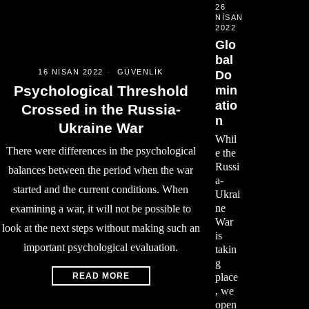
26
NISAN
2022
Glo
bal
16 NISAN 2022
GÜVENLIK
Do
Psychological Threshold
min
atio
Crossed in the Russia-
n
Ukraine War
Whil
There were differences in the psychological
e the
Russi
balances between the period when the war
a-
started and the current conditions. When
Ukrai
ne
examining a war, it will not be possible to
War
look at the next steps without making such an
is
important psychological evaluation.
takin
g
READ MORE
place
, we
open