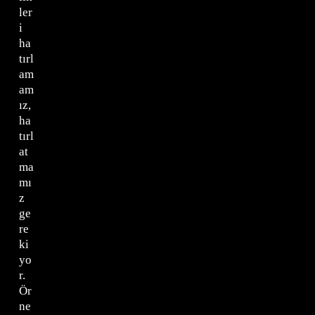
ler
i
ha
tırl
am
am
ız,
ha
tırl
at
ma
mı
z
ge
re
ki
yo
r.
Ör
ne