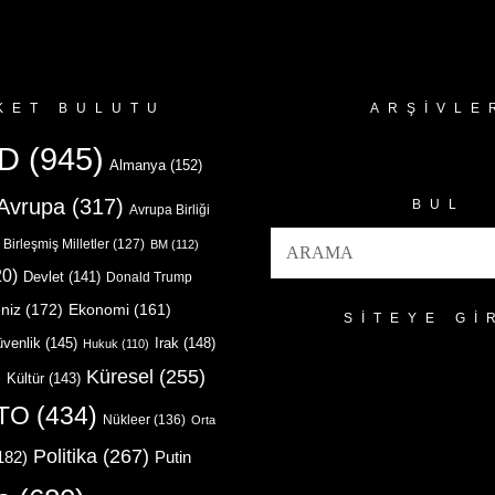
KET BULUTU
ARŞIVLE
Arşivler
D
(945)
Almanya
(152)
Avrupa
(317)
BUL
Avrupa Birliği
Birleşmiş Milletler
(127)
BM
(112)
0)
Devlet
(141)
Donald Trump
niz
(172)
Ekonomi
(161)
SITEYE GI
venlik
(145)
Irak
(148)
Hukuk
(110)
Küresel
(255)
)
Kültür
(143)
TO
(434)
Nükleer
(136)
Orta
Politika
(267)
Putin
182)