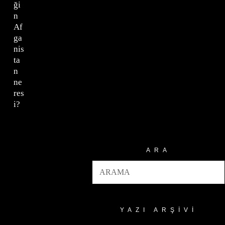
ği
n
Af
ga
nis
ta
n
ne
res
i?
ARA
YAZI ARŞIVI