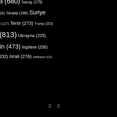
a
(680)
Savaş
(179)
Suriye
Strateji
(186)
56)
Terör
(273)
Trump
(153)
i
(127)
(813)
Ukrayna
(225)
in
(473)
İngiltere
(206)
İsrail
(276)
232)
İstihbarat
(121)