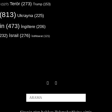
Terör
(273)
Trump
(153)
i
(127)
(813)
Ukrayna
(225)
in
(473)
İngiltere
(206)
İsrail
(276)
232)
İstihbarat
(121)