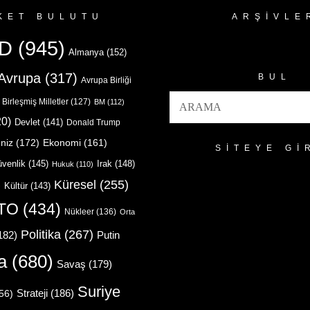
KET BULUTU
ARŞIVLE
Arşivler
D
(945)
Almanya
(152)
Avrupa
(317)
BUL
Avrupa Birliği
Birleşmiş Milletler
(127)
BM
(112)
0)
Devlet
(141)
Donald Trump
niz
(172)
Ekonomi
(161)
SITEYE GI
venlik
(145)
Irak
(148)
Hukuk
(110)
Küresel
(255)
)
Kültür
(143)
TO
(434)
Nükleer
(136)
Orta
Politika
(267)
Putin
182)
a
(680)
Savaş
(179)
Suriye
Strateji
(186)
56)