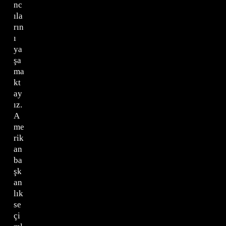
nc
ıla
rın
ı
ya
şa
ma
kt
ay
ız.
A
me
rik
an
ba
şk
an
lık
se
çi