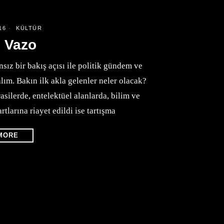
16
KÜLTÜR
l Vazo
sız bir bakış açısı ile politik gündem ve
lım. Bakın ilk akla gelenler neler olacak?
silerde, entelektüel alanlarda, bilim ve
rtlarına riayet edildi ise tartışma
MORE