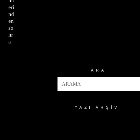
ml
eri
nd
en
so
nr
a
ARA
YAZI ARŞIVI
Yazı
Arşivi