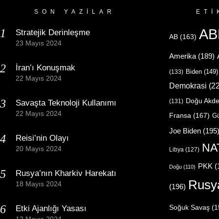
SON YAZILAR
ETI
AB
Stratejik Derinleşme
AB
(163)
23 Mayıs 2024
Amerika
(189)
İran’ı Konuşmak
Biden
(149)
(133)
22 Mayıs 2024
Demokrasi
(22
Doğu Akde
(131)
Savaşta Teknoloji Kullanımı
22 Mayıs 2024
Fransa
(167)
Gü
Joe Biden
(195
Reisi’nin Olayı
NA
20 Mayıs 2024
Libya
(127)
PKK
(
Doğu
(110)
Rusya’nın Kharkiv Harekatı
Rusy
18 Mayıs 2024
(196)
Etki Ajanlığı Yasası
Soğuk Savaş
(1