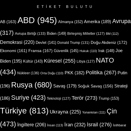
ETIKET BULUTU
ABD
(945)
Avrupa
Amerika
(189)
AB
(163)
Almanya
(152)
(317)
Biden
(149)
Avrupa Birliği
(133)
Birleşmiş Milletler
(127)
BM
(112)
Demokrasi
(220)
Doğu Akdeniz
(172)
Devlet
(141)
Donald Trump
(131)
Joe
Ekonomi
(161)
Fransa
(167)
Güvenlik
(145)
Irak
(148)
Hukuk
(110)
NATO
Küresel
(255)
Biden
(195)
Kültür
(143)
Libya
(127)
(434)
Politika
(267)
Putin
PKK
(182)
Nükleer
(136)
Orta Doğu
(110)
Rusya
(680)
(196)
Strateji
Savaş
(179)
Soğuk Savaş
(156)
Suriye
(423)
Terör
(273)
(186)
Trump
(153)
Teknoloji
(127)
Türkiye
(813)
Çin
Ukrayna
(225)
Yunanistan
(111)
(473)
İsrail
(276)
İngiltere
(206)
İran
(232)
İnsan
(113)
İstihbarat