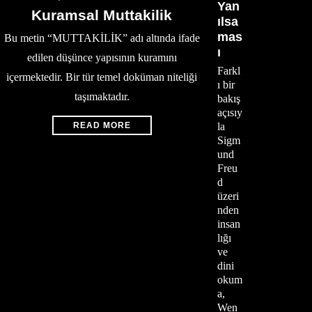
Yan
Kuramsal Muttakilik
ılsa
mas
Bu metin “MUTTAKİLİK” adı altında ifade
ı
edilen düşünce yapısının kuramını
Farkl
içermektedir. Bir tür temel doküman niteliği
ı bir
taşımaktadır.
bakış
açısıy
READ MORE
la
Sigm
und
Freu
d
üzeri
nden
insan
lığı
ve
dini
okum
a,
Wen