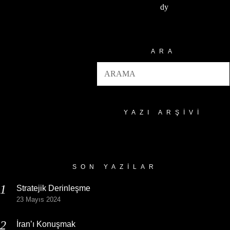
dy
ARA
YAZI ARŞIVI
Yazı
Arşivi
SON YAZILAR
Stratejik Derinleşme
23 Mayıs 2024
İran’ı Konuşmak