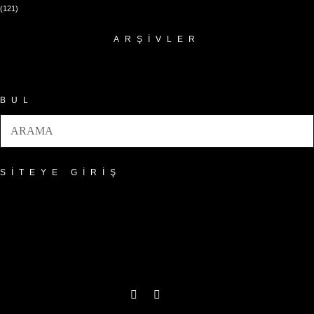
(121)
ARŞIVLER
Arşivler
BUL
SITEYE GIRIŞ