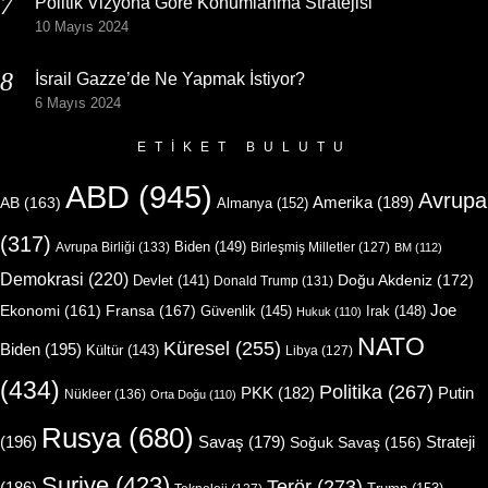
Politik Vizyona Göre Konumlanma Stratejisi
10 Mayıs 2024
İsrail Gazze’de Ne Yapmak İstiyor?
6 Mayıs 2024
ETIKET BULUTU
ABD
(945)
Avrupa
Amerika
(189)
AB
(163)
Almanya
(152)
(317)
Biden
(149)
Avrupa Birliği
(133)
Birleşmiş Milletler
(127)
BM
(112)
Demokrasi
(220)
Doğu Akdeniz
(172)
Devlet
(141)
Donald Trump
(131)
Joe
Ekonomi
(161)
Fransa
(167)
Güvenlik
(145)
Irak
(148)
Hukuk
(110)
NATO
Küresel
(255)
Biden
(195)
Kültür
(143)
Libya
(127)
(434)
Politika
(267)
Putin
PKK
(182)
Nükleer
(136)
Orta Doğu
(110)
Rusya
(680)
(196)
Strateji
Savaş
(179)
Soğuk Savaş
(156)
Suriye
(423)
Terör
(273)
(186)