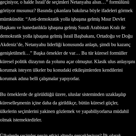
geçiniyor, o halde İsrail’de seçimleri Netanyahu alsın…” formülünü
görüyor musunuz? Basında çıkanlara bakılırsa böyle ifadeleri görmek
mümkündür. “Anti-demokratik yolla işbaşına gelmiş Mısır Devlet
Başkanı ve hanedanlıkla işbaşına gelmiş Suudi Arabistan Kralı ile
demokratik yolla işbaşına gelmiş İsrail Başbakanı, Ortadoğu ve Doğu
Akdeniz’de, Netanyahu liderliği konusunda anlaştı, şimdi bu kazanç
genişletilmeli…” Başka örnekler de var… Bu tür küresel formüller
küresel politik dizaynın da yolunu açar olmuştur. Klasik ulus anlayışını
korumak isteyen ülkeler bu konudaki etkileşimlerden kendilerini
korumak adına belli çalışmalar yapıyorlar.
Bu örneklerde de görüldüğü üzere, uluslar sisteminden uzaklaşılıp
küreselleşmenin içine daha da girildikçe, bütün küresel güçler,
ülkelerin seçimlerini yakinen gözlemek ve yapabiliyorlarsa müdahil
olmak istemektedirler.
Ülkelerde seçimler neyin etkisi altında gerçekleşiyor? İlk olarak