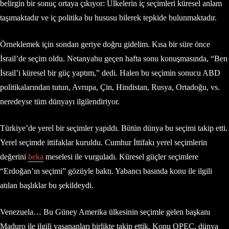
belirgin bir sonuç ortaya çıkıyor: Ülkelerin iç seçimleri küresel anlam
taşımaktadır ve iç politika bu hususu bilerek tepkide bulunmaktadır.
Örneklemek için sondan geriye doğru gidelim. Kısa bir süre önce
İsrail’de seçim oldu. Netanyahu geçen hafta sonu konuşmasında, “Ben
İsrail’i küresel bir güç yaptım,” dedi. Halen bu seçimin sonucu ABD
politikalarından tutun, Avrupa, Çin, Hindistan, Rusya, Ortadoğu, vs.
neredeyse tüm dünyayı ilgilendiriyor.
Türkiye’de yerel bir seçimler yapıldı. Bütün dünya bu seçimi takip etti.
Yerel seçimde ittifaklar kuruldu. Cumhur İttifakı yerel seçimlerin
değerini
beka
meselesi ile vurguladı. Küresel güçler seçimlere
“Erdoğan’ın seçimi” gözüyle baktı. Yabancı basında konu ile ilgili
atılan başlıklar bu şekildeydi.
Venezuela… Bu Güney Amerika ülkesinin seçimle gelen başkanı
Maduro ile ilgili yaşananları birlikte takip ettik. Konu OPEC, dünya