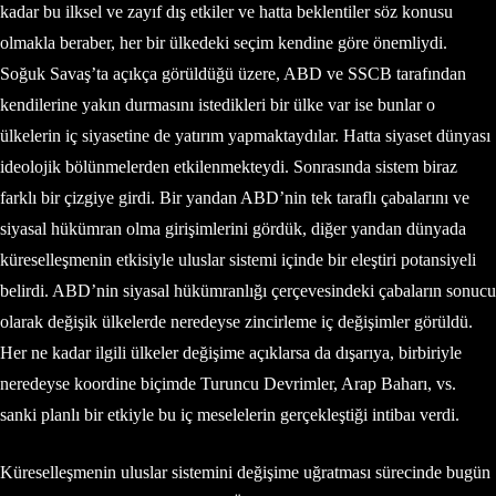
kadar bu ilksel ve zayıf dış etkiler ve hatta beklentiler söz konusu
olmakla beraber, her bir ülkedeki seçim kendine göre önemliydi.
Soğuk Savaş’ta açıkça görüldüğü üzere, ABD ve SSCB tarafından
kendilerine yakın durmasını istedikleri bir ülke var ise bunlar o
ülkelerin iç siyasetine de yatırım yapmaktaydılar. Hatta siyaset dünyası
ideolojik bölünmelerden etkilenmekteydi. Sonrasında sistem biraz
farklı bir çizgiye girdi. Bir yandan ABD’nin tek taraflı çabalarını ve
siyasal hükümran olma girişimlerini gördük, diğer yandan dünyada
küreselleşmenin etkisiyle uluslar sistemi içinde bir eleştiri potansiyeli
belirdi. ABD’nin siyasal hükümranlığı çerçevesindeki çabaların sonucu
olarak değişik ülkelerde neredeyse zincirleme iç değişimler görüldü.
Her ne kadar ilgili ülkeler değişime açıklarsa da dışarıya, birbiriyle
neredeyse koordine biçimde Turuncu Devrimler, Arap Baharı, vs.
sanki planlı bir etkiyle bu iç meselelerin gerçekleştiği intibaı verdi.
Küreselleşmenin uluslar sistemini değişime uğratması sürecinde bugün