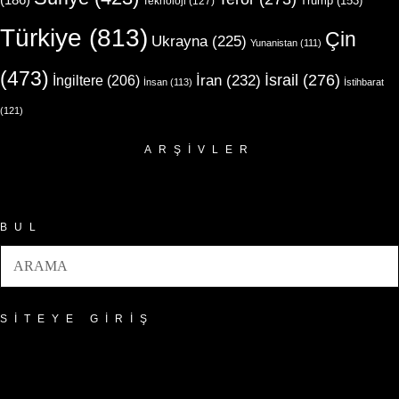
Trump
(153)
Teknoloji
(127)
Türkiye
(813)
Çin
Ukrayna
(225)
Yunanistan
(111)
(473)
İsrail
(276)
İngiltere
(206)
İran
(232)
İnsan
(113)
İstihbarat
(121)
ARŞIVLER
Arşivler
BUL
SITEYE GIRIŞ