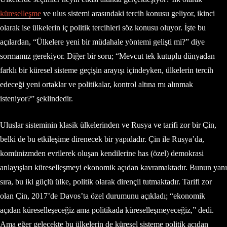
küreselleşme
ve ulus sistemi arasındaki tercih konusu geliyor, ikinci
olarak ise ülkelerin iç politik tercihleri söz konusu oluyor. İşte bu
açılardan, “Ülkelere yeni bir müdahale yöntemi gelişti mi?” diye
sormamız gerekiyor. Diğer bir soru; “Mevcut tek kutuplu dünyadan
farklı bir küresel sisteme geçişin arayışı içindeyken, ülkelerin tercih
edeceği yeni ortaklar ve politikalar, kontrol altına mı alınmak
isteniyor?” şeklindedir.
Uluslar sisteminin klasik ülkelerinden ve Rusya ve tarifi zor bir Çin,
belki de bu etkileşime direnecek bir yapıdadır. Çin ile Rusya’da,
komünizmden evrilerek oluşan kendilerine has (özel) demokrasi
anlayışları küreselleşmeyi ekonomik açıdan kavramaktadır. Bunun yanı
sıra, bu iki güçlü ülke, politik olarak dirençli tutmaktadır. Tarifi zor
olan Çin, 2017’de Davos’ta özel durumunu açıkladı; “ekonomik
açıdan küreselleşeceğiz ama politikada küreselleşmeyeceğiz,” dedi.
Ama eğer gelecekte bu ülkelerin de küresel sisteme politik açıdan