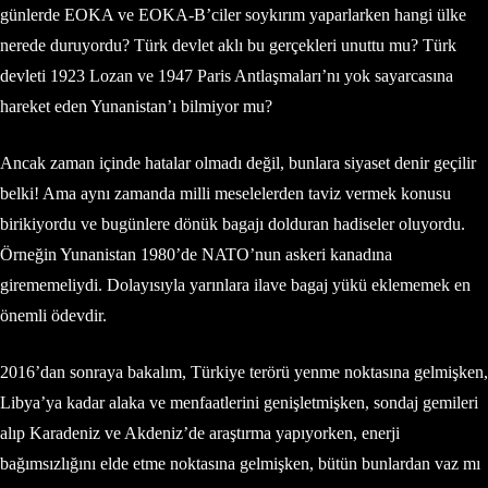
günlerde EOKA ve EOKA-B’ciler soykırım yaparlarken hangi ülke
nerede duruyordu? Türk devlet aklı bu gerçekleri unuttu mu? Türk
devleti 1923 Lozan ve 1947 Paris Antlaşmaları’nı yok sayarcasına
hareket eden Yunanistan’ı bilmiyor mu?
Ancak zaman içinde hatalar olmadı değil, bunlara siyaset denir geçilir
belki! Ama aynı zamanda milli meselelerden taviz vermek konusu
birikiyordu ve bugünlere dönük bagajı dolduran hadiseler oluyordu.
Örneğin Yunanistan 1980’de NATO’nun askeri kanadına
girememeliydi. Dolayısıyla yarınlara ilave bagaj yükü eklememek en
önemli ödevdir.
2016’dan sonraya bakalım, Türkiye terörü yenme noktasına gelmişken,
Libya’ya kadar alaka ve menfaatlerini genişletmişken, sondaj gemileri
alıp Karadeniz ve Akdeniz’de araştırma yapıyorken, enerji
bağımsızlığını elde etme noktasına gelmişken, bütün bunlardan vaz mı