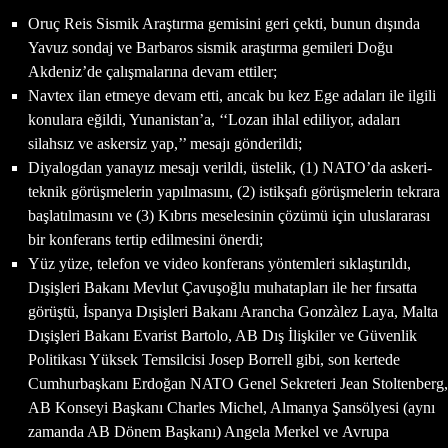
Oruç Reis Sismik Araştırma gemisini geri çekti, bunun dışında
Yavuz sondaj ve Barbaros sismik araştırma gemileri Doğu
Akdeniz’de çalışmalarına devam ettiler;
Navtex ilan etmeye devam etti, ancak bu kez Ege adaları ile ilgili
konulara eğildi, Yunanistan’a, ‘‘Lozan ihlal ediliyor, adaları
silahsız ve askersiz yap,’’ mesajı gönderildi;
Diyalogdan yanayız mesajı verildi, üstelik, (1) NATO’da askeri-
teknik görüşmelerin yapılmasını, (2) istikşafı görüşmelerin tekrara
başlatılmasını ve (3) Kıbrıs meselesinin çözümü için uluslararası
bir konferans tertip edilmesini önerdi;
Yüz yüze, telefon ve video konferans yöntemleri sıklaştırıldı,
Dışişleri Bakanı Mevlut Çavuşoğlu muhatapları ile her fırsatta
görüştü, İspanya Dışişleri Bakanı Arancha Gonzàlez Laya, Malta
Dışişleri Bakanı Evarist Bartolo, AB Dış İlişkiler ve Güvenlik
Politikası Yüksek Temsilcisi Josep Borrell gibi, son kertede
Cumhurbaşkanı Erdoğan NATO Genel Sekreteri Jean Stoltenberg,
AB Konseyi Başkanı Charles Michel, Almanya Şansölyesi (aynı
zamanda AB Dönem Başkanı) Angela Merkel ve Avrupa