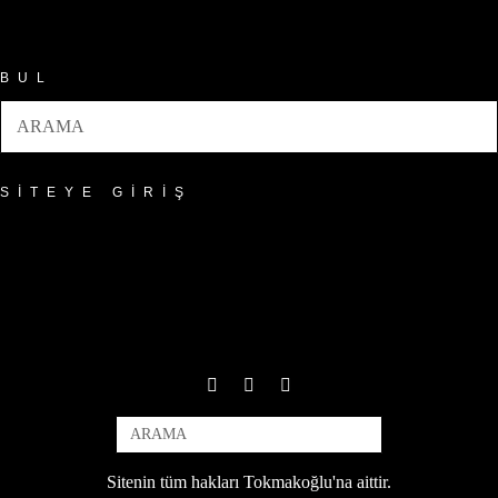
Arşivler
BUL
SITEYE GIRIŞ
Sitenin tüm hakları Tokmakoğlu'na aittir.