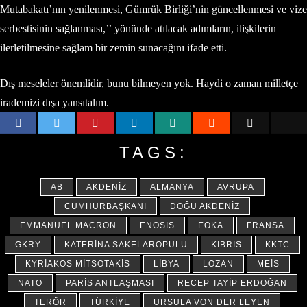
Mutabakatı’nın yenilenmesi, Gümrük Birliği’nin güncellenmesi ve vize
serbestisinin sağlanması,’’ yönünde atılacak adımların, ilişkilerin
ilerletilmesine sağlam bir zemin sunacağını ifade etti.
Dış meseleler önemlidir, bunu bilmeyen yok. Haydi o zaman milletçe
irademizi dışa yansıtalım.
TAGS:
AB
AKDENIZ
ALMANYA
AVRUPA
CUMHURBAŞKANI
DOĞU AKDENIZ
EMMANUEL MACRON
ENOSIS
EOKA
FRANSA
GKRY
KATERINA SAKELAROPULU
KIBRIS
KKTC
KYRIAKOS MITSOTAKIS
LIBYA
LOZAN
MEIS
NATO
PARIS ANTLAŞMASI
RECEP TAYIP ERDOĞAN
TERÖR
TÜRKIYE
URSULA VON DER LEYEN