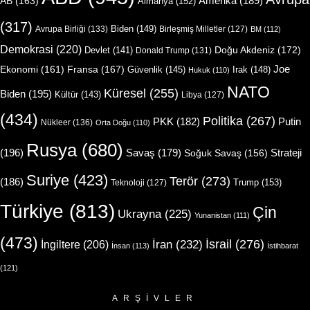
Amerika
(189)
AB
(163)
Almanya
(152)
(317)
Biden
(149)
Avrupa Birliği
(133)
Birleşmiş Milletler
(127)
BM
(112)
Demokrasi
(220)
Doğu Akdeniz
(172)
Devlet
(141)
Donald Trump
(131)
Joe
Ekonomi
(161)
Fransa
(167)
Güvenlik
(145)
Irak
(148)
Hukuk
(110)
NATO
Küresel
(255)
Biden
(195)
Kültür
(143)
Libya
(127)
(434)
Politika
(267)
Putin
PKK
(182)
Nükleer
(136)
Orta Doğu
(110)
Rusya
(680)
(196)
Strateji
Savaş
(179)
Soğuk Savaş
(156)
Suriye
(423)
Terör
(273)
(186)
Trump
(153)
Teknoloji
(127)
Türkiye
(813)
Çin
Ukrayna
(225)
Yunanistan
(111)
(473)
İsrail
(276)
İngiltere
(206)
İran
(232)
İnsan
(113)
İstihbarat
(121)
ARŞIVLER