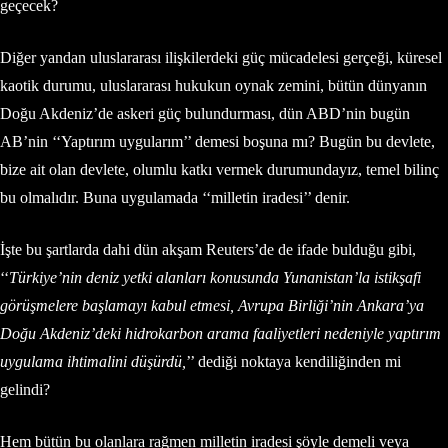
geçecek?
Diğer yandan uluslararası ilişkilerdeki güç mücadelesi gerçeği, küresel
kaotik durumu, uluslararası hukukun oynak zemini, bütün dünyanın
Doğu Akdeniz’de askeri güç bulundurması, dün ABD’nin bugün
AB’nin ‘‘Yaptırım uygularım’’ demesi boşuna mı? Bugün bu devlete,
bize ait olan devlete, olumlu katkı vermek durumundayız, temel bilinç
bu olmalıdır. Buna uygulamada ‘‘milletin iradesi’’ denir.
İşte bu şartlarda dahi dün akşam Reuters’de de ifade bulduğu gibi,
‘‘
Türkiye’nin deniz yetki alanları konusunda Yunanistan’la istikşafi
görüşmelere başlamayı kabul etmesi, Avrupa Birliği’nin Ankara’ya
Doğu Akdeniz’deki hidrokarbon arama faaliyetleri nedeniyle yaptırım
uygulama ihtimalini düşürdü
,
’’ dediği noktaya kendiliğinden mi
gelindi?
Hem bütün bu olanlara rağmen milletin iradesi şöyle demeli veya