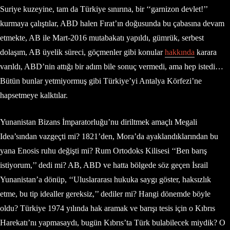
Suriye kuzeyine, tam da Türkiye sınırına, bir ‘‘garnizon devlet!’’
kurmaya çalıştılar, ABD halen Fırat’ın doğusunda bu çabasına devam
etmekte, AB ile Mart-2016 mutabakatı yapıldı, gümrük, serbest
dolaşım, AB üyelik süreci, göçmenler gibi konular
hakkında
karara
varıldı, ABD’nin attığı bir adım bile sonuç vermedi, ama hep istedi…
Bütün bunlar yetmiyormuş gibi Türkiye’yi Antalya Körfezi’ne
hapsetmeye kalktılar.
Yunanistan Bizans İmparatorluğu’nu diriltmek amaçlı Megali
Idea’sından vazgeçti mi? 1821’den, Mora’da ayaklandıklarından bu
yana Enosis ruhu değişti mi? Rum Ortodoks Kilisesi ‘‘Ben barış
istiyorum,’’ dedi mi? AB, ABD ve hatta bölgede söz geçen İsrail
Yunanistan’a dönüp, ‘‘Uluslararası hukuka saygı göster, haksızlık
etme, bu tip idealler gereksiz,’’ dediler mi? Hangi dönemde böyle
oldu? Türkiye 1974 yılında hak aramak ve barışı tesis için o Kıbrıs
Harekatı’nı yapmasaydı, bugün Kıbrıs’ta Türk bulabilecek miydik? O