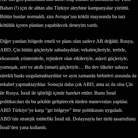
Baharı (!) için de alttan alta Türkiye aleyhine kampanyalar yürüttü.
Bütün bunlar normaldi, zira Avrupa’nın köklü mayasında bu tarz
kötülük içeren planları yapabilecek deneyim vardı.
Diğer yandan bölgede emeli ve planı olan sadece AB değildi. Rusya,
ABD, Çin bütün güçleriyle sahadaydılar; vekaletçileriyle, terörle,
ekonomik yöntemlerle, rejimlere olan etkileriyle, askeri güçleriyle,
yumuşak, sert ve akıllı (smart) güçleriyle… Bu dev ülkeler sahaya
sürekli baskı uygulamaktaydılar ve aynı zamanda birbirleri arasında da
rekabet yapmaktaydılar. Sonuçta daha çok ABD, ama az da olsa Çin
ile Rusya, İsrail ile işbirliği içinde hareket ettiler. Bunu İsrail
politikacıları da bu şekilde geliştirecek türden manevraları yaptılar.
ABD Türkiye’ye karşı ”gri bölgeye” itme politikasını uyguladı.
ABD’nin stratejik müttefiki İsrail idi. Dolayısıyla her türlü tasarrufunu
İsrail’den yana kullandı.