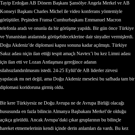
Tayip Erdoğan AB Dönem Başkanı Şansölye Angela Merkel ve AB
Konseyi Başkanı Charles Michel ile video konferans yöntemiyle
görüştüler. Peşinden Fransa Cumhurbaşkanı Emmanuel Macron
telefonla aradı ve onunla da bir görüşme yapıldı. Bir gün önce Türkiye
ve Yunanistan aralarında görüşebileceklerine dair sinyaller vermişlerdi.
Doğu Akdeniz’de diplomasi kapısı sonuna kadar açılmıştı. Türkiye
Sakız adası niçin ilan ettiği tespit amaçlı Navtex’i bu kez Limni adası
için ilan etti ve Lozan Antlaşması gereğince adanın
silahsızlandırılmasını istedi. 24-25 Eylül’de AB liderler zirvesi
yapılacak mı net değil, ama Doğu Akdeniz meselesi bu safhada tam bir
diplomasi koridoruna girmiş oldu.
Bir kere Türkiyesiz ne Doğu Avrupa ne de Avrupa Birliği olacağı
hususunda en fazla bilincin Almanya Başbakanı Merkel’de olduğu
açıkça görüldü. Ancak Avrupa’daki çıkar gruplarının bu bilinçle
hareket etmemelerinin kendi içinde derin anlamları da vardı. Bu kez