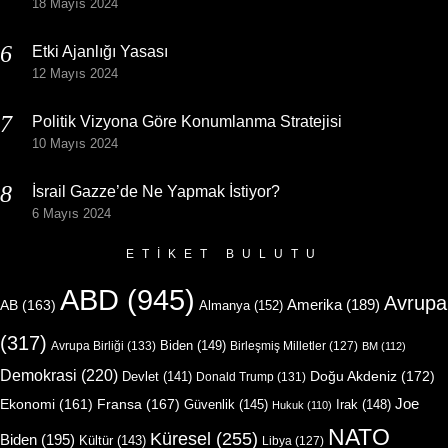
18 Mayıs 2024
Etki Ajanlığı Yasası
12 Mayıs 2024
Politik Vizyona Göre Konumlanma Stratejisi
10 Mayıs 2024
İsrail Gazze’de Ne Yapmak İstiyor?
6 Mayıs 2024
ETIKET BULUTU
ABD
(945)
Avrupa
Amerika
(189)
AB
(163)
Almanya
(152)
(317)
Biden
(149)
Avrupa Birliği
(133)
Birleşmiş Milletler
(127)
BM
(112)
Demokrasi
(220)
Doğu Akdeniz
(172)
Devlet
(141)
Donald Trump
(131)
Joe
Ekonomi
(161)
Fransa
(167)
Güvenlik
(145)
Irak
(148)
Hukuk
(110)
NATO
Küresel
(255)
Biden
(195)
Kültür
(143)
Libya
(127)