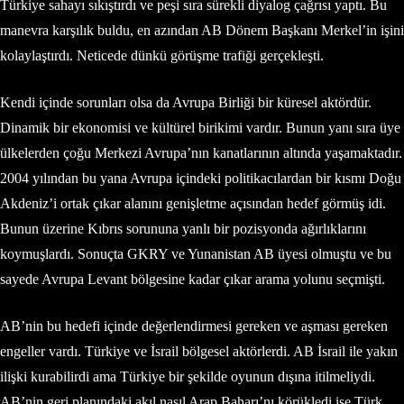
Türkiye sahayı sıkıştırdı ve peşi sıra sürekli diyalog çağrısı yaptı. Bu
manevra karşılık buldu, en azından AB Dönem Başkanı Merkel’in işini
kolaylaştırdı. Neticede dünkü görüşme trafiği gerçekleşti.
Kendi içinde sorunları olsa da Avrupa Birliği bir küresel aktördür.
Dinamik bir ekonomisi ve kültürel birikimi vardır. Bunun yanı sıra üye
ülkelerden çoğu Merkezi Avrupa’nın kanatlarının altında yaşamaktadır.
2004 yılından bu yana Avrupa içindeki politikacılardan bir kısmı Doğu
Akdeniz’i ortak çıkar alanını genişletme açısından hedef görmüş idi.
Bunun üzerine Kıbrıs sorununa yanlı bir pozisyonda ağırlıklarını
koymuşlardı. Sonuçta GKRY ve Yunanistan AB üyesi olmuştu ve bu
sayede Avrupa Levant bölgesine kadar çıkar arama yolunu seçmişti.
AB’nin bu hedefi içinde değerlendirmesi gereken ve aşması gereken
engeller vardı. Türkiye ve İsrail bölgesel aktörlerdi. AB İsrail ile yakın
ilişki kurabilirdi ama Türkiye bir şekilde oyunun dışına itilmeliydi.
AB’nin geri planındaki akıl nasıl Arap Baharı’nı körükledi ise Türk