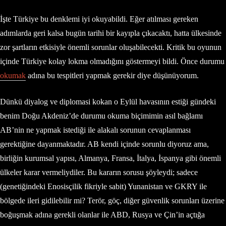
İşte Türkiye bu denklemi iyi okuyabildi. Eğer atılması gereken
adımlarda geri kalsa bugün tarihi bir kayıpla çıkacaktı, hatta ülkesinde
zor şartların etkisiyle önemli sorunlar oluşabilecekti. Kritik bu oyunun
içinde Türkiye kolay lokma olmadığını göstermeyi bildi. Önce durumu
okumak
adına bu tespitleri yapmak gerekir diye düşünüyorum.
Dünkü diyalog ve diplomasi kokan o Eylül havasının estiği gündeki
benim Doğu Akdeniz’de durumu okuma biçimimin asıl bağlamı
AB’nin ne yapmak istediği ile alakalı sorunun cevaplanması
gerektiğine dayanmaktadır. AB kendi içinde sorunlu diyoruz ama,
birliğin kurumsal yapısı, Almanya, Fransa, İtalya, İspanya gibi önemli
ülkeler karar vermeliydiler. Bu kararın sorusu şöyleydi; sadece
(genetiğindeki Enosisçilik fikriyle sabit) Yunanistan ve GKRY ile
bölgede ileri gidilebilir mi? Terör, göç, diğer güvenlik sorunları üzerine
boğuşmak adına gerekli olanlar ile ABD, Rusya ve Çin’in açtığa