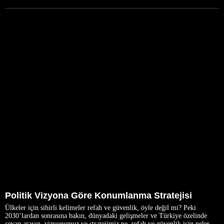
Politik Vizyona Göre Konumlanma Stratejisi
Ülkeler için sihirli kelimeler refah ve güvenlik, öyle değil mi? Peki
2030’lardan sonrasına bakın, dünyadaki gelişmeler ve Türkiye özelinde
cevap arayın, vizyonumuz ve stratejimiz ne, refah ve güvenlik için neler