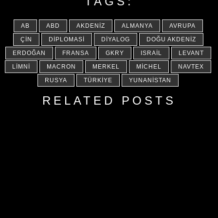
TAGS:
AB
ABD
AKDENIZ
ALMANYA
AVRUPA
ÇIN
DIPLOMASI
DIYALOG
DOĞU AKDENIZ
ERDOĞAN
FRANSA
GKRY
ISRAIL
LEVANT
LIMNI
MACRON
MERKEL
MICHEL
NAVTEX
RUSYA
TÜRKIYE
YUNANISTAN
RELATED POSTS