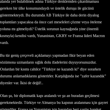
alanda yer bulabilmek adına Türkiye denklemden çıkarılmaması
gereken bir ülke konumundaydı ve üstelik duruşu ile gücünü
göstermekteydi. Bu durumda AB Türkiye ile daha derin diyalog
toplantıları yapacaksa da önce cari meseleleri çözme veya öteleme
yoluna mı gitmeliydi? Üstelik sorunun kaynağında yine (önemli
kısmıyla) kendisi vardı, Yunanistan, GKRY ve Fransa lideri Macron
vardı.
Bu tür geniş çerçeveli açıklamayı yapmadan fikir beyan eden
sözümona uzmanların sığlık dolu ifadelerini duyuyorsunuzdur.
Onlardan bir kısmı cahilce ”Türkiye ne kazandı ki” diye sorarken
durumu anlamadıklarını gösterirler. Karşılığında ise ”zafer kazandık”
diyenler var. İkisi de değil!..
Olan şu, bir diplomatik kapı aralandı ve şu an buradan geçilmesi
gerekmektedir. Türkiye ve Almanya bu kapının aralanması için gayret
gösterdiler. Fransa ve Yunanistan işin başından beri yanlış hareket