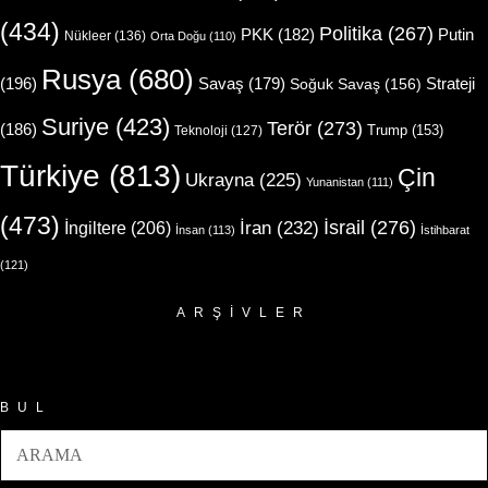
(434)
Politika
(267)
Putin
PKK
(182)
Nükleer
(136)
Orta Doğu
(110)
Rusya
(680)
(196)
Strateji
Savaş
(179)
Soğuk Savaş
(156)
Suriye
(423)
Terör
(273)
(186)
Trump
(153)
Teknoloji
(127)
Türkiye
(813)
Çin
Ukrayna
(225)
Yunanistan
(111)
(473)
İsrail
(276)
İngiltere
(206)
İran
(232)
İnsan
(113)
İstihbarat
(121)
ARŞIVLER
Arşivler
BUL