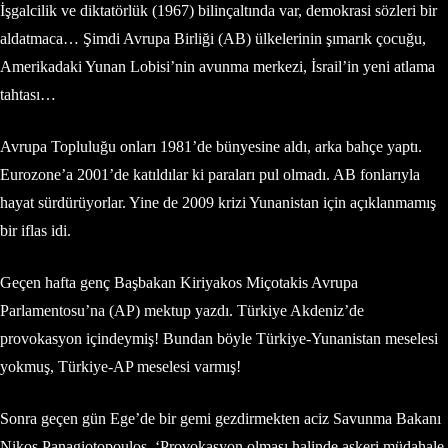
İşgalcilik ve diktatörlük (1967) bilinçaltında var, demokrasi sözleri bir
aldatmaca… Şimdi Avrupa Birliği (AB) ülkelerinin şımarık çocuğu,
Amerikadaki Yunan Lobisi’nin avunma merkezi, İsrail’in yeni atlama
tahtası…
Avrupa Topluluğu onları 1981’de bünyesine aldı, arka bahçe yaptı.
Eurozone’a 2001’de katıldılar ki paraları pul olmadı. AB fonlarıyla
hayat sürdürüyorlar. Yine de 2009 krizi Yunanistan için açıklanmamış
bir iflas idi.
Geçen hafta genç Başbakan Kiriyakos Miçotakis Avrupa
Parlamentosu’na (AP) mektup yazdı. Türkiye Akdeniz’de
provokasyon içindeymiş! Bundan böyle Türkiye-Yunanistan meselesi
yokmuş, Türkiye-AP meselesi varmış!
Sonra geçen gün Ege’de bir gemi gezdirmekten aciz Savunma Bakanı
Nikos Panagiotopoulos, ‘Provokasyon olması halinde askeri müdahale