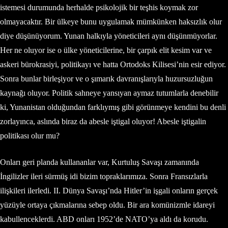
istemesi durumunda herhalde psikolojik bir teşhis koymak zor
olmayacaktır. Bir ülkeye bunu uygulamak mümkünken haksızlık olur
diye düşünüyorum. Yunan halkıyla yöneticileri aynı düşünmüyorlar.
Her ne oluyor ise o ülke yöneticilerine, bir çarpık elit kesim var ve
askeri bürokrasiyi, politikayı ve hatta Ortodoks Kilisesi’nin esir ediyor.
Sonra bunlar birleşiyor ve o şımarık davranışlarıyla huzursuzluğun
kaynağı oluyor. Politik sahneye yansıyan aymaz tutumlarla denebilir
ki, Yunanistan olduğundan farklıymış gibi görünmeye kendini bu denli
zorlayınca, aslında biraz da abesle iştigal oluyor! Abesle iştigalin
politikası olur mu?
Onları geri planda kullananlar var, Kurtuluş Savaşı zamanında
İngilizler ileri sürmüş idi bizim topraklarımıza. Sonra Fransızlarla
ilişkileri ilerledi. II. Dünya Savaşı’nda Hitler’in işgali onların gerçek
yüzüyle ortaya çıkmalarına sebep oldu. Bir ara komünizmle idareyi
kabullenceklerdi. ABD onları 1952’de NATO’ya aldı da korudu.