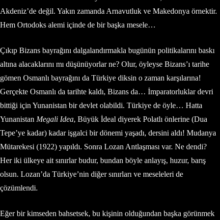
Akdeniz’de değil. Yakın zamanda Arnavutluk ve Makedonya örnektir.
Hem Ortodoks alemi içinde de bir başka mesele…
Çıkıp Bizans bayrağını dalgalandırmakla bugünün politikalarını baskı
altına alacaklarını mı düşünüyorlar ne? Olur, öyleyse Bizans’ı tarihe
gömen Osmanlı bayrağını da Türkiye diksin o zaman karşılarına!
Gerçekte Osmanlı da tarihte kaldı, Bizans da… İmparatorluklar devri
bittiği için Yunanistan bir devlet olabildi. Türkiye de öyle… Hatta
Yunanistan
Megali Idea
, Büyük İdeal diyerek Polatlı önlerine (Dua
Tepe’ye kadar) kadar işgalci bir dönemi yaşadı, dersini aldı! Mudanya
Mütarekesi (1922) yapıldı. Sonra Lozan Antlaşması var. Ne dendi?
Her iki ülkeye ait sınırlar budur, bundan böyle anlayış, huzur, barış
olsun. Lozan’da Türkiye’nin diğer sınırları ve meseleleri de
çözümlendi.
Eğer bir kimseden bahsetsek, bu kişinin olduğundan başka görünmek