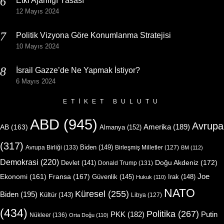
Etki Ajanlığı Yasası
12 Mayıs 2024
Politik Vizyona Göre Konumlanma Stratejisi
10 Mayıs 2024
İsrail Gazze’de Ne Yapmak İstiyor?
6 Mayıs 2024
ETIKET BULUTU
ABD
(945)
Avrupa
Amerika
(189)
AB
(163)
Almanya
(152)
(317)
Biden
(149)
Avrupa Birliği
(133)
Birleşmiş Milletler
(127)
BM
(112)
Demokrasi
(220)
Doğu Akdeniz
(172)
Devlet
(141)
Donald Trump
(131)
Joe
Ekonomi
(161)
Fransa
(167)
Güvenlik
(145)
Irak
(148)
Hukuk
(110)
NATO
Küresel
(255)
Biden
(195)
Kültür
(143)
Libya
(127)
(434)
Politika
(267)
Putin
PKK
(182)
Nükleer
(136)
Orta Doğu
(110)