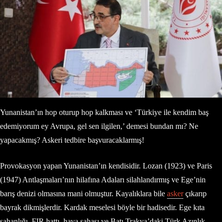
Yunanistan’ın hop oturup hop kalkması ve ‘Türkiye ile kendim baş
edemiyorum ey Avrupa, gel sen ilgilen,’ demesi bundan mı? Ne
yapacakmış? Askeri tedbire başvuracaklarmış!
Provokasyon yapan Yunanistan’ın kendisidir. Lozan (1923) ve Paris
(1947) Antlaşmaları’nın hilafına Adaları silahlandırmış ve Ege’nin
barış denizi olmasına mani olmuştur. Kayalıklara bile
asker
çıkarıp
bayrak dikmişlerdir. Kardak meselesi böyle bir hadisedir. Ege kıta
sahanlığı, FIR hattı, hava sahası ve Batı Trakya’daki Türk Azınlık