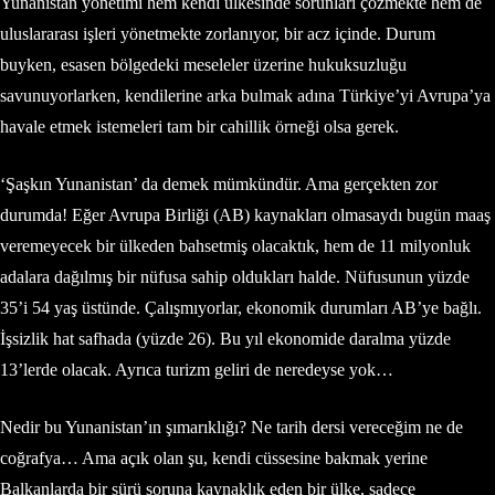
Yunanistan yönetimi hem kendi ülkesinde sorunları çözmekte hem de
uluslararası işleri yönetmekte zorlanıyor, bir acz içinde. Durum
buyken, esasen bölgedeki meseleler üzerine hukuksuzluğu
savunuyorlarken, kendilerine arka bulmak adına Türkiye’yi Avrupa’ya
havale etmek istemeleri tam bir cahillik örneği olsa gerek.
‘Şaşkın Yunanistan’ da demek mümkündür. Ama gerçekten zor
durumda! Eğer Avrupa Birliği (AB) kaynakları olmasaydı bugün maaş
veremeyecek bir ülkeden bahsetmiş olacaktık, hem de 11 milyonluk
adalara dağılmış bir nüfusa sahip oldukları halde. Nüfusunun yüzde
35’i 54 yaş üstünde. Çalışmıyorlar, ekonomik durumları AB’ye bağlı.
İşsizlik hat safhada (yüzde 26). Bu yıl ekonomide daralma yüzde
13’lerde olacak. Ayrıca turizm geliri de neredeyse yok…
Nedir bu Yunanistan’ın şımarıklığı? Ne tarih dersi vereceğim ne de
coğrafya… Ama açık olan şu, kendi cüssesine bakmak yerine
Balkanlarda bir sürü soruna kaynaklık eden bir ülke, sadece