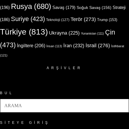
Rusya
(680)
(196)
Strateji
Savaş
(179)
Soğuk Savaş
(156)
Suriye
(423)
Terör
(273)
(186)
Trump
(153)
Teknoloji
(127)
Türkiye
(813)
Çin
Ukrayna
(225)
Yunanistan
(111)
(473)
İsrail
(276)
İngiltere
(206)
İran
(232)
İnsan
(113)
İstihbarat
(121)
ARŞIVLER
Arşivler
BUL
SITEYE GIRIŞ