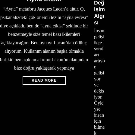
Değ
“Ayna” metaforu Jacques Lacan’a aittir. O,
işim
Algı
psikanalizdeki çok önemli tezini “ayna evresi”
sı
diye açıkladı, ben de “ayna etkisi” şeklinde bir
İnsan
benzetmeyle size temel bazı ikilemleri
gelişt
açıklayacağım. Ben aynayı Lacan’dan ödünç
ikçe
sorul
alıyorum. Kullanım alanım başka olmakla
arı
birlikte ben açıklamalarımı Lacan’ın alanından
artıyo
r,
bize doğru yaklaşarak yapmaya
gelişi
yor
READ MORE
ve
değiş
iyor.
Öyle
yse
insan
için
bilme
k,