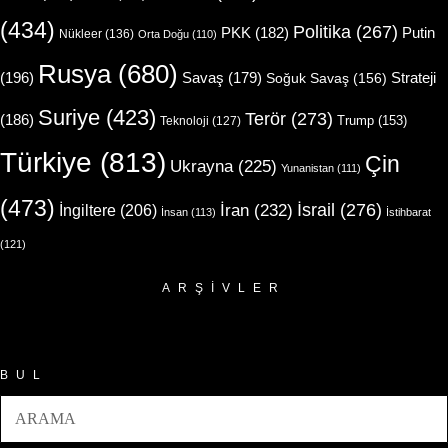
(434)
Politika
(267)
Putin
PKK
(182)
Nükleer
(136)
Orta Doğu
(110)
Rusya
(680)
(196)
Strateji
Savaş
(179)
Soğuk Savaş
(156)
Suriye
(423)
Terör
(273)
(186)
Trump
(153)
Teknoloji
(127)
Türkiye
(813)
Çin
Ukrayna
(225)
Yunanistan
(111)
(473)
İsrail
(276)
İngiltere
(206)
İran
(232)
İnsan
(113)
İstihbarat
(121)
ARŞIVLER
Arşivler
BUL