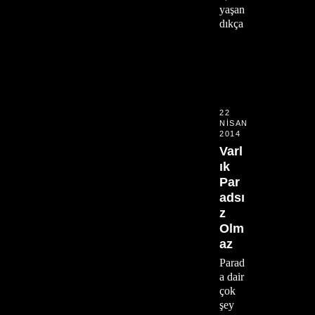
yaşan
dıkça
22
NISAN
2014
Varl
ık
Par
adsı
z
Olm
az
Parad
a dair
çok
şey