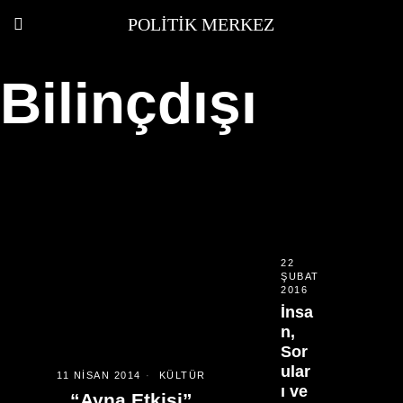
POLITIK MERKEZ
Bilinçdışı
22
ŞUBAT
2016
İnsa
n,
Sor
ular
11 NISAN 2014
KÜLTÜR
ı ve
“Ayna Etkisi”