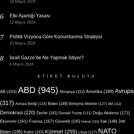
18 Mayıs 2024
Etki Ajanlığı Yasası
12 Mayıs 2024
Politik Vizyona Göre Konumlanma Stratejisi
10 Mayıs 2024
İsrail Gazze’de Ne Yapmak İstiyor?
6 Mayıs 2024
ETIKET BULUTU
ABD
(945)
Avrupa
Amerika
(189)
AB
(163)
Almanya
(152)
(317)
Biden
(149)
Avrupa Birliği
(133)
Birleşmiş Milletler
(127)
BM
(112)
Demokrasi
(220)
Doğu Akdeniz
(172)
Devlet
(141)
Donald Trump
(131)
Joe
Ekonomi
(161)
Fransa
(167)
Güvenlik
(145)
Irak
(148)
Hukuk
(110)
NATO
Küresel
(255)
Biden
(195)
Kültür
(143)
Libya
(127)