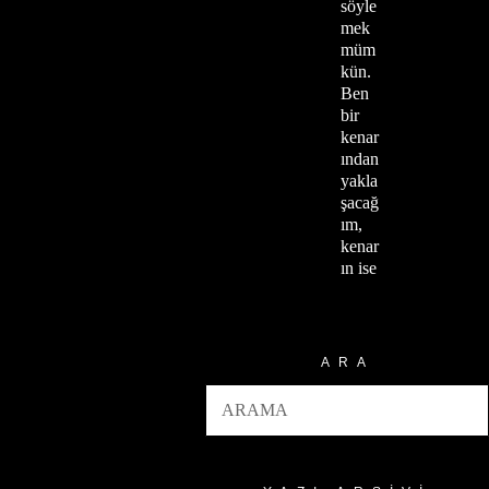
söyle
mek
müm
kün.
Ben
bir
kenar
ından
yakla
şacağ
ım,
kenar
ın ise
ARA