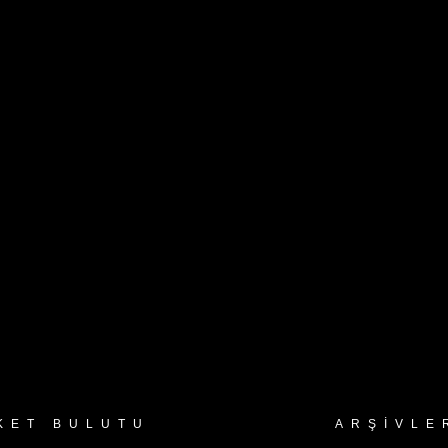
KET BULUTU
ARŞIVLE