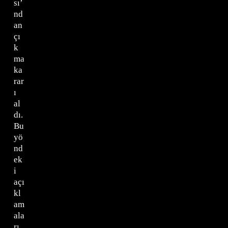
sı’
nd
an
çı
k
ma
ka
rar
ı
al
dı.
Bu
yö
nd
ek
i
açı
kl
am
ala
rı