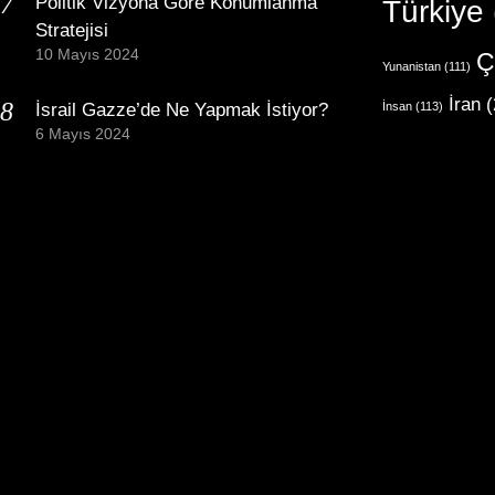
Politik Vizyona Göre Konumlanma
Türkiye
Stratejisi
10 Mayıs 2024
Ç
Yunanistan
(111)
İran
(
İsrail Gazze’de Ne Yapmak İstiyor?
İnsan
(113)
6 Mayıs 2024