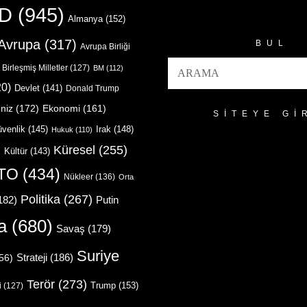
Arşivler
D
(945)
Almanya
(152)
Avrupa
(317)
BUL
Avrupa Birliği
Birleşmiş Milletler
(127)
BM
(112)
0)
Devlet
(141)
Donald Trump
niz
(172)
Ekonomi
(161)
SITEYE GI
venlik
(145)
Irak
(148)
Hukuk
(110)
Küresel
(255)
)
Kültür
(143)
TO
(434)
Nükleer
(136)
Orta
Politika
(267)
Putin
182)
a
(680)
Savaş
(179)
Suriye
Strateji
(186)
56)
Terör
(273)
Trump
(153)
i
(127)