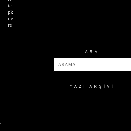
te
pk
ile
re
ARA
YAZI ARŞIVI
Yazı
Arşivi
R