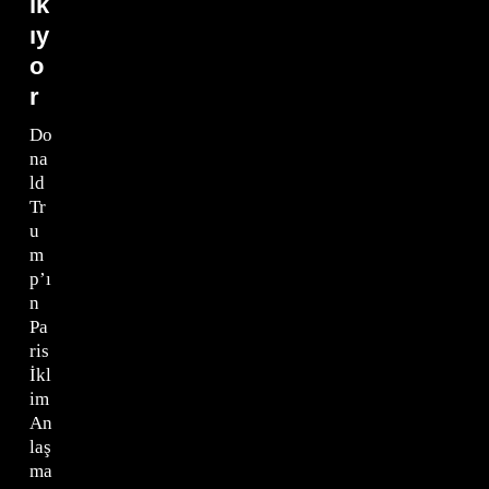
ık
ıy
o
r
Do
na
ld
Tr
u
m
p’ı
n
Pa
ris
İkl
im
An
laş
ma