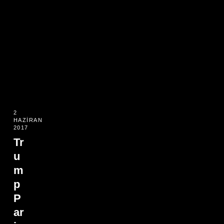
2
HAZIRAN
2017
Tr
u
m
p
P
ar