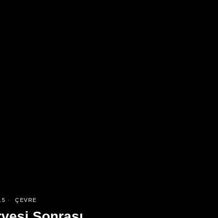
15
ÇEVRE
rvesi Sonrası