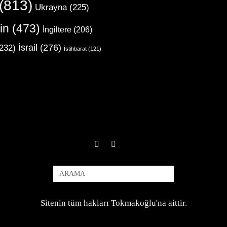
(813)
Ukrayna
(225)
in
(473)
İngiltere
(206)
İsrail
(276)
232)
İstihbarat
(121)
Sitenin tüm hakları Tokmakoğlu'na aittir.