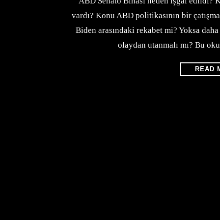
ABD Senato Binası neden işgal edildi? K
vardı? Konu ABD politikasının bir çatış
Biden arasındaki rekabet mi? Yoksa daha
olaydan utanmalı mı? Bu okuy
READ 