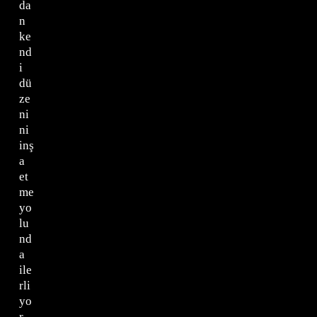
da
n
ke
nd
i
dü
ze
ni
ni
inş
a
et
me
yo
lu
nd
a
ile
rli
yo
r.