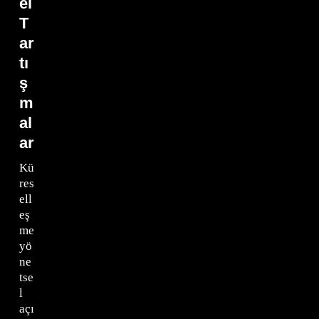
el
T
ar
tı
ş
m
al
ar
Kü
res
ell
eş
me
yö
ne
tse
l
açı