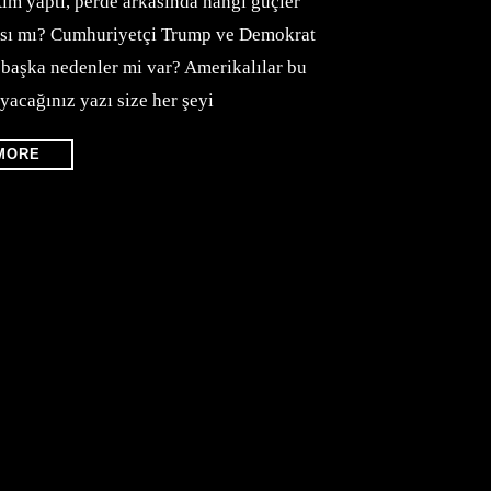
im yaptı, perde arkasında hangi güçler
ması mı? Cumhuriyetçi Trump ve Demokrat
 başka nedenler mi var? Amerikalılar bu
acağınız yazı size her şeyi
MORE