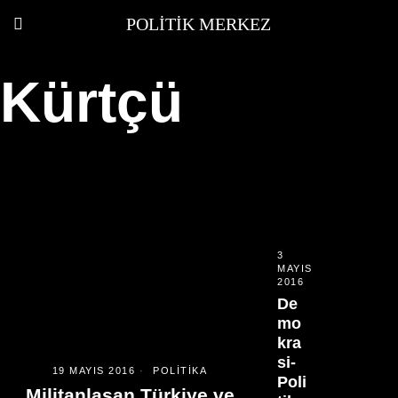
POLITIK MERKEZ
Kürtçü
3
MAYIS
2016
De
mo
kra
si-
19 MAYIS 2016
POLITIKA
Poli
Militanlaşan Türkiye ve