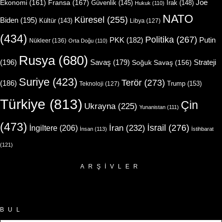
Joe
Ekonomi
(161)
Fransa
(167)
Güvenlik
(145)
Irak
(148)
Hukuk
(110)
NATO
Küresel
(255)
Biden
(195)
Kültür
(143)
Libya
(127)
(434)
Politika
(267)
Putin
PKK
(182)
Nükleer
(136)
Orta Doğu
(110)
Rusya
(680)
(196)
Strateji
Savaş
(179)
Soğuk Savaş
(156)
Suriye
(423)
Terör
(273)
(186)
Trump
(153)
Teknoloji
(127)
Türkiye
(813)
Çin
Ukrayna
(225)
Yunanistan
(111)
(473)
İsrail
(276)
İngiltere
(206)
İran
(232)
İnsan
(113)
İstihbarat
(121)
ARŞIVLER
Arşivler
BUL