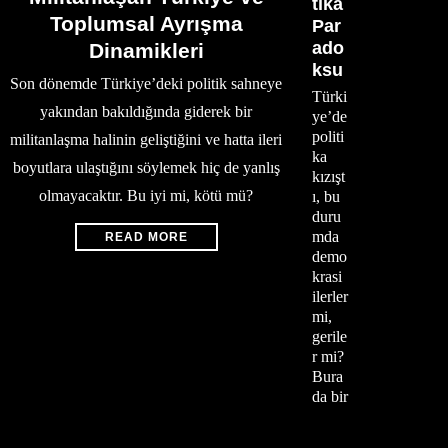
tika
Toplumsal Ayrışma
Par
ado
Dinamikleri
ksu
Son dönemde Türkiye’deki politik sahneye
Türki
yakından bakıldığında giderek bir
ye’de
politi
militanlaşma halinin geliştiğini ve hatta ileri
ka
boyutlara ulaştığını söylemek hiç de yanlış
kızışt
olmayacaktır. Bu iyi mi, kötü mü?
ı, bu
duru
mda
READ MORE
demo
krasi
ilerler
mi,
gerile
r mi?
Bura
da bir