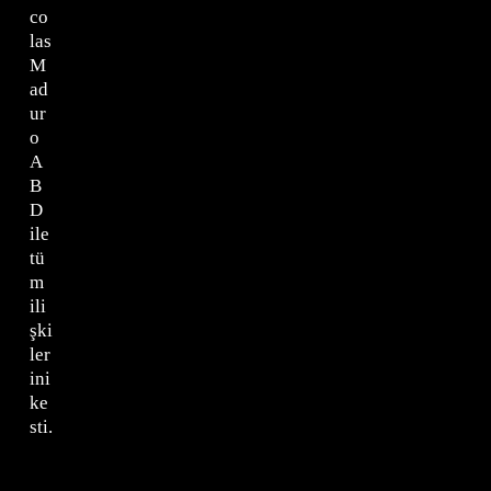
co
las
M
ad
ur
o
A
B
D
ile
tü
m
ili
şki
ler
ini
ke
sti.