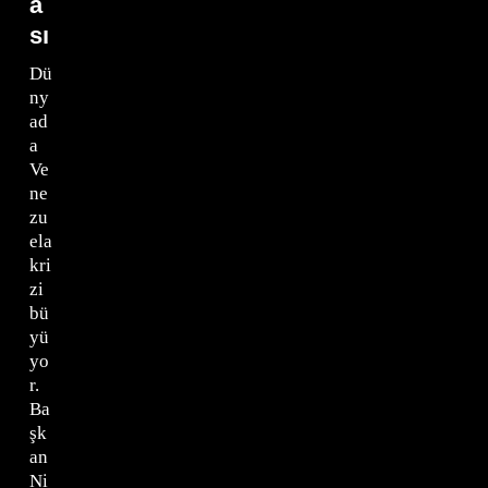
a
sı
Dü
ny
ad
a
Ve
ne
zu
ela
kri
zi
bü
yü
yo
r.
Ba
şk
an
Ni