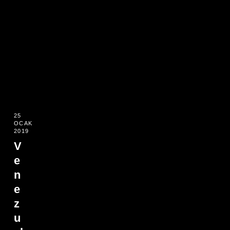
25
OCAK
2019
V
e
n
e
z
u