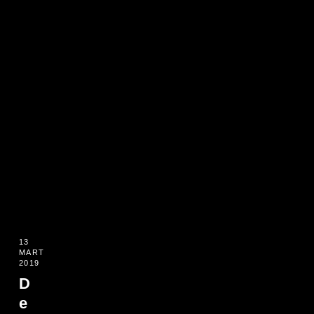
13
MART
2019
D
e