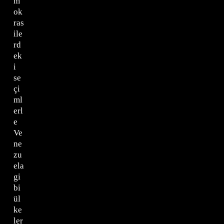
m
ok
ras
ile
rd
ek
i
se
çi
ml
erl
e
Ve
ne
zu
ela
gi
bi
ül
ke
ler