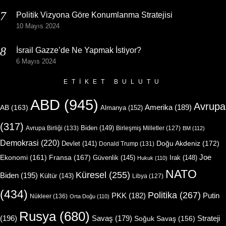
Politik Vizyona Göre Konumlanma Stratejisi
10 Mayıs 2024
İsrail Gazze’de Ne Yapmak İstiyor?
6 Mayıs 2024
ETIKET BULUTU
ABD
(945)
Avrupa
Amerika
(189)
AB
(163)
Almanya
(152)
(317)
Biden
(149)
Avrupa Birliği
(133)
Birleşmiş Milletler
(127)
BM
(112)
Demokrasi
(220)
Doğu Akdeniz
(172)
Devlet
(141)
Donald Trump
(131)
Joe
Ekonomi
(161)
Fransa
(167)
Güvenlik
(145)
Irak
(148)
Hukuk
(110)
NATO
Küresel
(255)
Biden
(195)
Kültür
(143)
Libya
(127)
(434)
Politika
(267)
Putin
PKK
(182)
Nükleer
(136)
Orta Doğu
(110)
Rusya
(680)
(196)
Strateji
Savaş
(179)
Soğuk Savaş
(156)