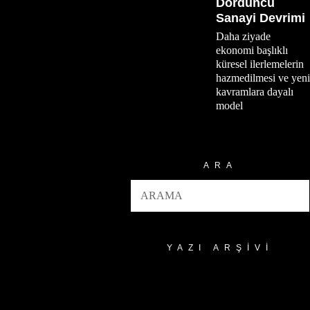
Dördüncü
Sanayi Devrimi
Daha ziyade
ekonomi başlıklı
küresel ilerlemelerin
hazmedilmesi ve yeni
kavramlara dayalı
model
ARA
YAZI ARŞIVI
Yazı
Arşivi