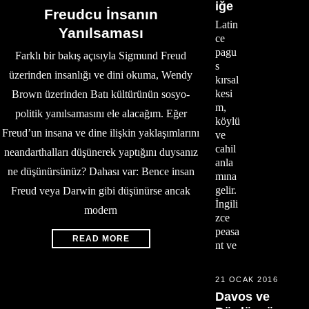
iğe
Freudcu İnsanın
Latin
Yanılsaması
ce
pagu
Farklı bir bakış açısıyla Sigmund Freud
s
üzerinden insanlığı ve dini okuma, Wendy
kırsal
kesi
Brown üzerinden Batı kültürünün sosyo-
m,
politik yanılsamasını ele alacağım. Eğer
köylü
Freud’un insana ve dine ilişkin yaklaşımlarını
ve
cahil
neandarthalları düşünerek yaptığını duysanız
anla
ne düşünürsünüz? Dahası var: Bence insan
mına
gelir.
Freud veya Darwin gibi düşünürse ancak
İngili
modern
zce
peasa
READ MORE
nt ve
21 OCAK 2016
Davos ve