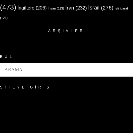
(473)
İsrail
(276)
İngiltere
(206)
İran
(232)
İnsan
(113)
İstihbarat
(121)
ARŞIVLER
Arşivler
BUL
SITEYE GIRIŞ