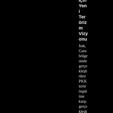
İçin
Yen
i
Ter
öriz
m
Vizy
onu
Irak,
Gara
bölge
sinde
gerçe
kleşti
rilen
PKK
terör
örgüt
üne
karşı
gerçe
kleşti