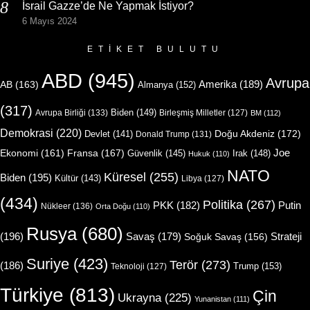
İsrail Gazze’de Ne Yapmak İstiyor?
6 Mayıs 2024
ETIKET BULUTU
ABD
(945)
Avrupa
Amerika
(189)
AB
(163)
Almanya
(152)
(317)
Biden
(149)
Avrupa Birliği
(133)
Birleşmiş Milletler
(127)
BM
(112)
Demokrasi
(220)
Doğu Akdeniz
(172)
Devlet
(141)
Donald Trump
(131)
Joe
Ekonomi
(161)
Fransa
(167)
Güvenlik
(145)
Irak
(148)
Hukuk
(110)
NATO
Küresel
(255)
Biden
(195)
Kültür
(143)
Libya
(127)
(434)
Politika
(267)
Putin
PKK
(182)
Nükleer
(136)
Orta Doğu
(110)
Rusya
(680)
(196)
Strateji
Savaş
(179)
Soğuk Savaş
(156)
Suriye
(423)
Terör
(273)
(186)
Trump
(153)
Teknoloji
(127)
Türkiye
(813)
Çin
Ukrayna
(225)
Yunanistan
(111)