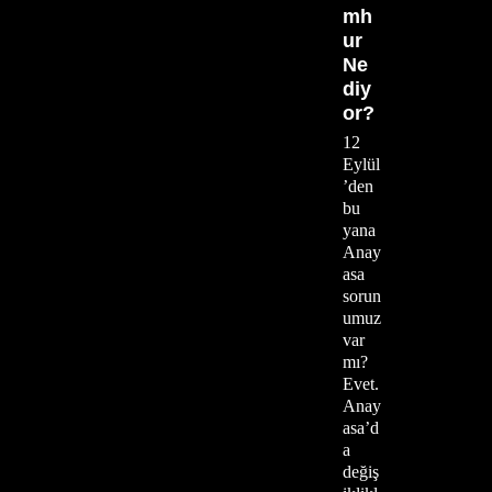
mh
ur
Ne
diy
or?
12
Eylül
’den
bu
yana
Anay
asa
sorun
umuz
var
mı?
Evet.
Anay
asa’d
a
değiş