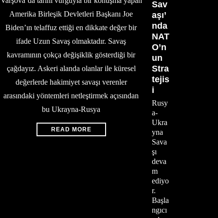
Varşova’da tarihi vurguyla bir konuşma yapan
Sav
Amerika Birleşik Devletleri Başkanı Joe
aşı’
nda
Biden’ın telaffuz ettiği en dikkate değer bir
NAT
ifade Uzun Savaş olmaktadır. Savaş
O’n
kavramının çokça değişiklik gösterdiği bir
un
Stra
çağdayız. Askeri alanda olanlar ile küresel
tejis
değerlerde hakimiyet savaşı verenler
i
arasındaki yöntemleri netleştirmek açısından
Rusy
bu Ukrayna-Rusya
a-
Ukra
READ MORE
yna
Sava
şı
deva
m
ediyo
r.
Başla
ngıcı