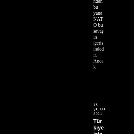
ndan
bu
yana
NAT
O bu
savaş
ın
içeris
inded
ir.
Anca
k
18
ŞUBAT
2021
Tür
kiye