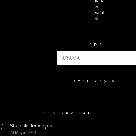
iklikl
er
yapıl
dı
ARA
YAZI ARŞIVI
Yazı
Arşivi
SON YAZILAR
Stratejik Derinleşme
23 Mayıs 2024