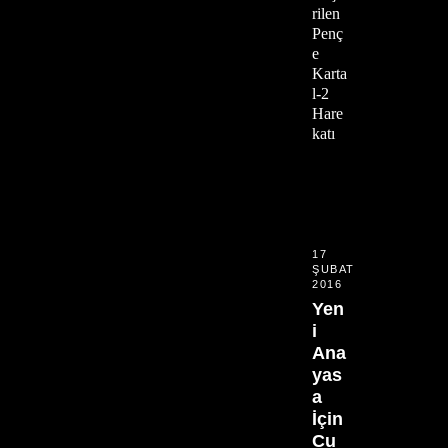
rilen
Penç
e
Karta
l-2
Hare
katı
17
ŞUBAT
2016
Yen
i
Ana
yas
a
İçin
Cu