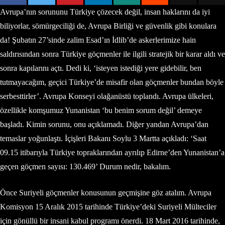
Avrupa’nın sorununu Türkiye çözecek değil, insan haklarını da iyi
biliyorlar, sömürgeciliği de, Avrupa Birliği ve güvenlik gibi konulara
da! Şubatın 27’sinde zalim Esad’ın İdlib’de askerlerimize hain
saldırısından sonra Türkiye göçmenler ile ilgili stratejik bir karar aldı ve
sonra kapılarını açtı. Dedi ki, ‘isteyen istediği yere gidebilir, ben
tutmayacağım, geçici Türkiye’de misafir olan göçmenler bundan böyle
serbesttirler’. Avrupa Konseyi olağanüstü toplandı. Avrupa ülkeleri,
özellikle komşumuz Yunanistan ‘bu benim sorum değil’ demeye
başladı. Kimin sorunu, onu açıklamadı. Diğer yandan Avrupa’dan
temaslar yoğunlaştı. İçişleri Bakanı Soylu 3 Martta açıkladı: ‘Saat
09.15 itibarıyla Türkiye topraklarından ayrılıp Edirne’den Yunanistan’a
geçen göçmen sayısı: 130.469’ Durum nedir, bakalım.
Önce Suriyeli göçmenler konusunun geçmişine göz atalım. Avrupa
Komisyon 15 Aralık 2015 tarihinde Türkiye’deki Suriyeli Mülteciler
için gönüllü bir insani kabul programı önerdi. 18 Mart 2016 tarihinde,