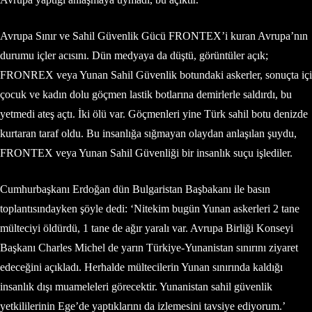
Avrupa Sınır ve Sahil Güvenlik Gücü FRONTEX’i kuran Avrupa’nın
durumu içler acısını. Dün medyaya da düştü, görüntüler açık;
FRONREX veya Yunan Sahil Güvenlik botundaki askerler, sonuçta içi
çocuk ve kadın dolu göçmen lastik botlarına demirlerle saldırdı, bu
yetmedi ateş açtı. İki ölü var. Göçmenleri yine Türk sahil botu denizde
kurtaran taraf oldu. Bu insanlığa sığmayan olaydan anlaşılan şuydu,
FRONTEX veya Yunan Sahil Güvenliği bir insanlık suçu işlediler.
Cumhurbaşkanı Erdoğan dün Bulgaristan Başbakanı ile basın
toplantısındayken şöyle dedi: ‘Nitekim bugün Yunan askerleri 2 tane
mülteciyi öldürdü, 1 tane de ağır yaralı var. Avrupa Birliği Konseyi
Başkanı Charles Michel de yarın Türkiye-Yunanistan sınırını ziyaret
edeceğini açıkladı. Herhalde mültecilerin Yunan sınırında kaldığı
insanlık dışı muameleleri görecektir. Yunanistan sahil güvenlik
yetkililerinin Ege’de yaptıklarını da izlemesini tavsiye ediyorum.’