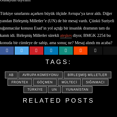
Türkiye sınırlarını açarken büyük ölçüde Avrupa’ya tavır aldı. Diğer
yandan Birleşmiş Milletler’e (UN) de bir mesaj vardı. Çünkü Suriyeli
sığınmacılar konusu Esad’ın yol açtığı bir insanlık dramının tam da
kanıtı idi. Birleşmiş Millerler sürekli
ateşkes
diyor, BMGK 2254 bu
konuda bir cümleye de sahip, ama sonuç ne? Mesaj alındı mı acaba?
TAGS:
AB
AVRUPA KOMISYONU
BIRLEŞMIŞ MILLETLER
FRONTEX
GÖÇMEN
MÜLTECI
SIĞINMACI
TÜRKIYE
UN
YUNANISTAN
RELATED POSTS