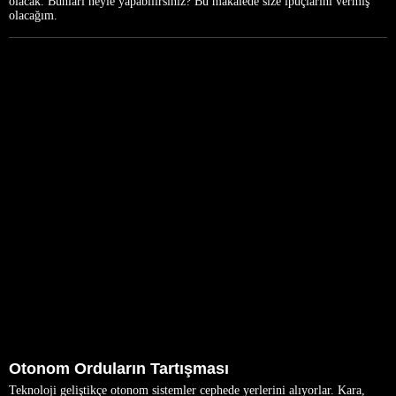
olacak. Bunları neyle yapabilirsiniz? Bu makalede size ipuçlarını vermiş
olacağım.
Otonom Orduların Tartışması
Teknoloji geliştikçe otonom sistemler cephede yerlerini alıyorlar. Kara,