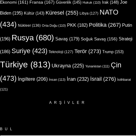
Joe
Ekonomi
(161)
Fransa
(167)
Güvenlik
(145)
Irak
(148)
Hukuk
(110)
NATO
Küresel
(255)
Biden
(195)
Kültür
(143)
Libya
(127)
(434)
Politika
(267)
Putin
PKK
(182)
Nükleer
(136)
Orta Doğu
(110)
Rusya
(680)
(196)
Strateji
Savaş
(179)
Soğuk Savaş
(156)
Suriye
(423)
Terör
(273)
(186)
Trump
(153)
Teknoloji
(127)
Türkiye
(813)
Çin
Ukrayna
(225)
Yunanistan
(111)
(473)
İsrail
(276)
İngiltere
(206)
İran
(232)
İnsan
(113)
İstihbarat
(121)
ARŞIVLER
Arşivler
BUL