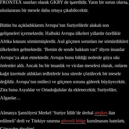
FRONTEX sınırları olarak GKRY de işaretlidir. Yarın bir sorun olursa,
uluslararası bir mesele daha ortaya çıkabilecektir.
Bütün bu açıkladıklarım Avrupa’nın Suriyelilerle alakalı son
gelişmeleri içermektedir. Halbuki Avrupa ülkeleri yıllardır özellikle
Afrika kıtasını sömürmüşlerdir. Asıl göçmen sorunları ise sömürdükleri
ülkelerden gelmektedir. ‘Benim de sende hakkım var!’ diyen insanlar
Avrupa’ya akın etmektedir. Avrupa bunu bildiği nedenle güya sıkı
önlemler aldı. Ancak bu bir insanlık ve vicdan meselesi olarak, onların
kağıt üzerinde aldıkları tedbirlerle kısa sürede çözülecek bir mesele
değildir. Avrupa’nın mülteci ve göçmen sorunu giderek büyüyecektir.
Zira buna Asyalılar ve Ortadoğulular da eklenecektir, Suriyeliler,
Afganlar…
Almanya Şansölyesi Merkel ‘Suriye İdlib’de derhal
ateşkes
ilan
edilmeli’ dedi ve Türkiye sınırına
güvenli bölge
kurulmasını hatırlattı.
Günaydın diyelim!