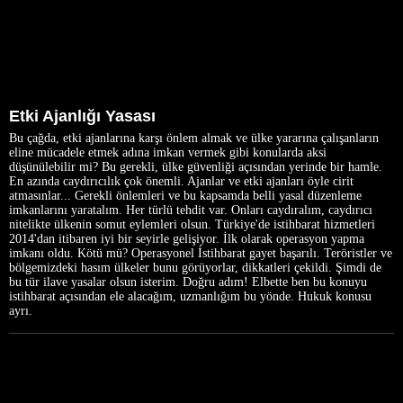
Etki Ajanlığı Yasası
Bu çağda, etki ajanlarına karşı önlem almak ve ülke yararına çalışanların
eline mücadele etmek adına imkan vermek gibi konularda aksi
düşünülebilir mi? Bu gerekli, ülke güvenliği açısından yerinde bir hamle.
En azında caydırıcılık çok önemli. Ajanlar ve etki ajanları öyle cirit
atmasınlar... Gerekli önlemleri ve bu kapsamda belli yasal düzenleme
imkanlarını yaratalım. Her türlü tehdit var. Onları caydıralım, caydırıcı
nitelikte ülkenin somut eylemleri olsun. Türkiye'de istihbarat hizmetleri
2014'dan itibaren iyi bir seyirle gelişiyor. İlk olarak operasyon yapma
imkanı oldu. Kötü mü? Operasyonel İstihbarat gayet başarılı. Teröristler ve
bölgemizdeki hasım ülkeler bunu görüyorlar, dikkatleri çekildi. Şimdi de
bu tür ilave yasalar olsun isterim. Doğru adım! Elbette ben bu konuyu
istihbarat açısından ele alacağım, uzmanlığım bu yönde. Hukuk konusu
ayrı.