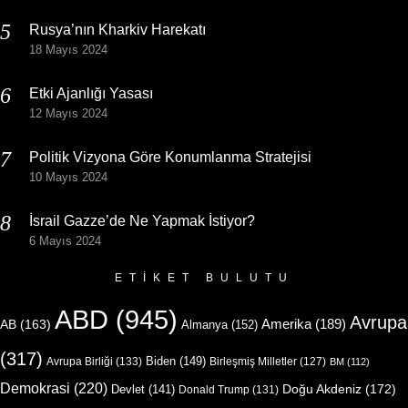
Rusya’nın Kharkiv Harekatı
18 Mayıs 2024
Etki Ajanlığı Yasası
12 Mayıs 2024
Politik Vizyona Göre Konumlanma Stratejisi
10 Mayıs 2024
İsrail Gazze’de Ne Yapmak İstiyor?
6 Mayıs 2024
ETIKET BULUTU
ABD
(945)
Avrupa
Amerika
(189)
AB
(163)
Almanya
(152)
(317)
Biden
(149)
Avrupa Birliği
(133)
Birleşmiş Milletler
(127)
BM
(112)
Demokrasi
(220)
Doğu Akdeniz
(172)
Devlet
(141)
Donald Trump
(131)