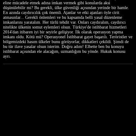
eline mücadele etmek adına imkan vermek gibi konularda aksi
düşünülebilir mi? Bu gerekli, ülke güvenliği açısından yerinde bir hamle.
En azında caydırıcılık çok önemli. Ajanlar ve etki ajanları öyle cirit
atmasınlar... Gerekli önlemleri ve bu kapsamda belli yasal düzenleme
imkanlarını yaratalım. Her türlü tehdit var. Onları caydıralım, caydırıcı
nitelikte ülkenin somut eylemleri olsun. Türkiye'de istihbarat hizmetleri
2014'dan itibaren iyi bir seyirle gelişiyor. İlk olarak operasyon yapma
imkanı oldu. Kötü mü? Operasyonel İstihbarat gayet başarılı. Teröristler ve
bölgemizdeki hasım ülkeler bunu görüyorlar, dikkatleri çekildi. Şimdi de
bu tür ilave yasalar olsun isterim. Doğru adım! Elbette ben bu konuyu
istihbarat açısından ele alacağım, uzmanlığım bu yönde. Hukuk konusu
ayrı.