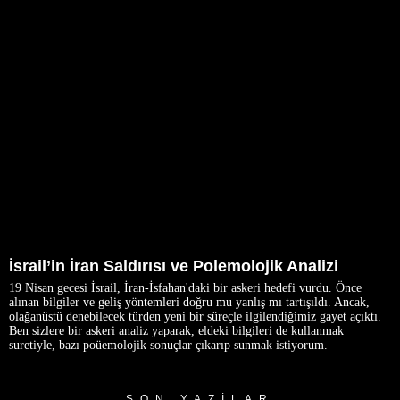
İsrail’in İran Saldırısı ve Polemolojik Analizi
19 Nisan gecesi İsrail, İran-İsfahan'daki bir askeri hedefi vurdu. Önce
alınan bilgiler ve geliş yöntemleri doğru mu yanlış mı tartışıldı. Ancak,
olağanüstü denebilecek türden yeni bir süreçle ilgilendiğimiz gayet açıktı.
Ben sizlere bir askeri analiz yaparak, eldeki bilgileri de kullanmak
suretiyle, bazı poüemolojik sonuçlar çıkarıp sunmak istiyorum.
SON YAZILAR