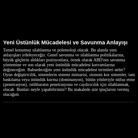
Yeni Üstünlük Mücadelesi ve Savunma Anlayışı
Temel konumuz silahlanma ve polemoloji olacak. Bu alanda yeni
anlayışları irdeleyeceğiz. Genel savunma ve silahlanma politikalarına,
büyük güçlerin aldıkları pozisyonlara, örnek olarak ABD'nin savunma
yöntemine ve son olarak yeni üstünlük mücadelesi kavramlarına
değineceğim. Bahsedeceğim yeni üstünlük mücadelesi terimleri neler?
Oyun değiştiricilik, sistemlerin sistemi mimarisi, otonom kor sistemler, tam
baskılama veya üstünlük kurma (dominasyon), bütün yönleriyle nüfuz etme
(penetrasyon), istihbaratın penetrasyonu ve caydırıcılık için silahlanmak,
olacak. Bunları neyle yapabilirsiniz? Bu makalede size ipuçlarını vermiş
olacağım.