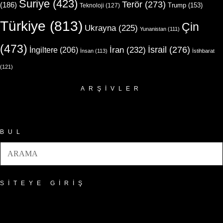
Suriye
(423)
Terör
(273)
(186)
Trump
(153)
Teknoloji
(127)
Türkiye
(813)
Çin
Ukrayna
(225)
Yunanistan
(111)
(473)
İsrail
(276)
İngiltere
(206)
İran
(232)
İnsan
(113)
İstihbarat
(121)
ARŞIVLER
Arşivler
BUL
SITEYE GIRIŞ