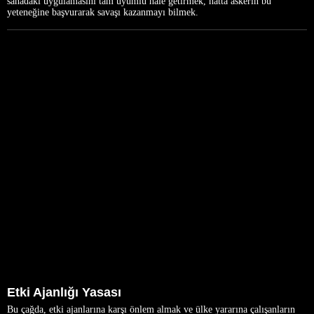
sahadaki uygulamasını tam uyumlu hale getirmek, hatta askerin bu
yeteneğine başvurarak savaşı kazanmayı bilmek.
Etki Ajanlığı Yasası
Bu çağda, etki ajanlarına karşı önlem almak ve ülke yararına çalışanların