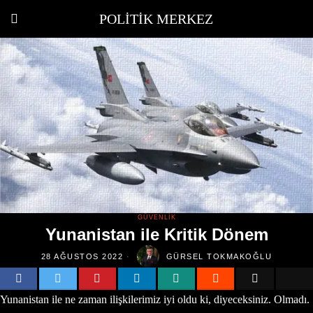
POLITIK MERKEZ
GÜVENLIK
Yunanistan ile Kritik Dönem
28 AĞUSTOS 2022
GÜRSEL TOKMAKOĞLU
Yunanistan ile ne zaman ilişkilerimiz iyi oldu ki, diyeceksiniz. Olmadı.