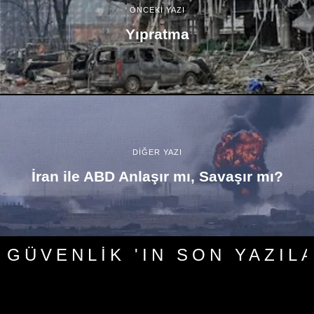
ÖNCEKİ YAZI
Yıpratma
DİĞER YAZI
İran ile ABD Anlaşır mı, Savaşır mı?
GÜVENLIK 'IN SON YAZIL