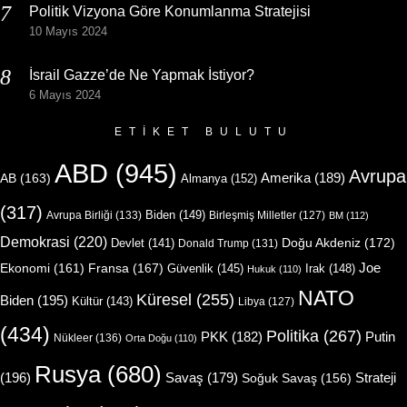
Politik Vizyona Göre Konumlanma Stratejisi
10 Mayıs 2024
İsrail Gazze’de Ne Yapmak İstiyor?
6 Mayıs 2024
ETIKET BULUTU
ABD
(945)
Avrupa
Amerika
(189)
AB
(163)
Almanya
(152)
(317)
Biden
(149)
Avrupa Birliği
(133)
Birleşmiş Milletler
(127)
BM
(112)
Demokrasi
(220)
Doğu Akdeniz
(172)
Devlet
(141)
Donald Trump
(131)
Joe
Ekonomi
(161)
Fransa
(167)
Güvenlik
(145)
Irak
(148)
Hukuk
(110)
NATO
Küresel
(255)
Biden
(195)
Kültür
(143)
Libya
(127)
(434)
Politika
(267)
Putin
PKK
(182)
Nükleer
(136)
Orta Doğu
(110)
Rusya
(680)
(196)
Strateji
Savaş
(179)
Soğuk Savaş
(156)