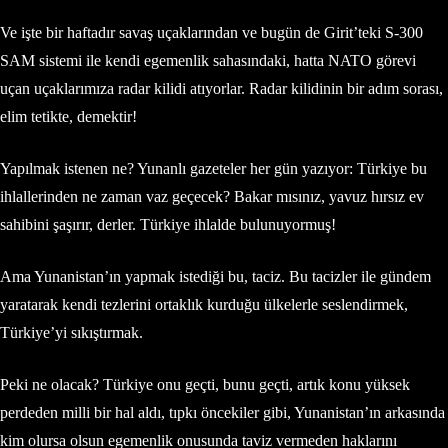
Ve işte bir haftadır savaş uçaklarından ve bugün de Girit’teki S-300
SAM sistemi ile kendi egemenlik sahasındaki, hatta NATO görevi
uçan uçaklarımıza radar kilidi atıyorlar. Radar kilidinin bir adım sorası,
elim tetikte, demektir!
Yapılmak istenen ne? Yunanlı gazeteler her gün yazıyor: Türkiye bu
ihlallerinden ne zaman vaz geçecek? Bakar mısınız, yavuz hırsız ev
sahibini şaşırır, derler. Türkiye ihlalde bulunuyormuş!
Ama Yunanistan’ın yapmak istediği bu, taciz. Bu tacizler ile gündem
yaratarak kendi tezlerini ortaklık kurduğu ülkelerle seslendirmek,
Türkiye’yi sıkıştırmak.
Peki ne olacak? Türkiye onu geçti, bunu geçti, artık konu yüksek
perdeden milli bir hal aldı, tıpkı öncekiler gibi, Yunanistan’ın arkasında
kim olursa olsun egemenlik onusunda taviz vermeden haklarını