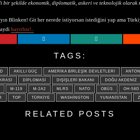
ddi bir şekilde ekonomik, diplomatik, askeri ve teknolojik olara
ayın Blinken! Git her nerede istiyorsan istediğini yap ama Türk
Haydi
hayırlısı!..
TAGS:
4D
AKILLI GÜÇ
AMERIKA BIRLEŞIK DEVLETLERI
ANTON
KRASI
DIPLOMASI
DIŞIŞLERI BAKANI
DOĞU AKDENIZ
M-119
M-2A2
MLRS
NATO
OBÜS
OH-58D
R
TOP
TÜRKIYE
WASHINGTON
YUNANISTAN
RELATED POSTS