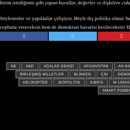
bizim istediğimiz gibi yapan kurallar, değerler ve ilişkilere ci
Söylenenler ve yapılanlar çelişiyor. Böyle dış politika olmaz S
cephane vereceksin hem de demokrasi havarisi kesileceksin! 
AB
ABD
ADALAR DENIZI
AFGANISTAN
AH-6
BIRLEŞMIŞ MILLETLER
BLINKEN
ÇIN
DEMO
HELIKOPTER
JEOPOLITIK
KIBRIS
M-109A5
SMART POWE