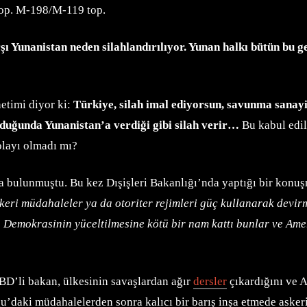
top. Μ-198/M-119 top.
 Yunanistan neden silahlandırılıyor. Yunan halkı bütün bu ge
etimi diyor ki:
Türkiye, silah imal ediyorsun, savunma sanay
duğunda Yunanistan’a verdiği gibi silah verir…
Bu kabul edile
olayı olmadı mı?
 bulunmuştu. Bu kez Dışişleri Bakanlığı’nda yaptığı bir konu
eri müdahaleler ya da otoriter rejimleri güç kullanarak devirme
 Demokrasinin yüceltilmesine kötü bir nam kattı bunlar ve Ameri
BD’li bakan, ülkesinin savaşlardan ağır
dersler
çıkardığını ve 
u’daki müdahalelerden sonra kalıcı bir barış inşa etmede askeri 