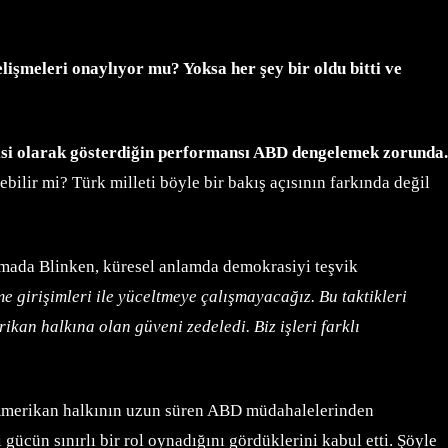
lişmeleri onaylıyor mu? Yoksa her şey bir oldu bitti ve
isi olarak gösterdiğin performansı ABD dengelemek zorunda.
bilir mi? Türk milleti böyle bir bakış açısının farkında değil
şmada Blinken, küresel anlamda demokrasiyi teşvik
 girişimleri ile yüceltmeye çalışmayacağız. Bu taktikleri
kan halkına olan güveni zedeledi. Biz işleri farklı
Amerikan halkının uzun süren ABD müdahalelerinden
gücün sınırlı bir rol oynadığını gördüklerini kabul etti. Şöyle