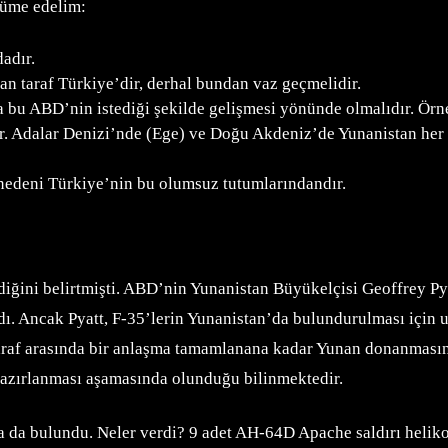
rcüme edelim:
adır.
n taraf Türkiye’dir, derhal bundan vaz geçmelidir.
bu ABD’nin istediği şekilde gelişmesi yönünde olmalıdır. Örne
r. Adalar Denizi’nde (Ege) ve Doğu Akdeniz’de Yunanistan her n
 nedeni Türkiye’nin bu olumsuz tutumlarındandır.
ğini belirtmişti. ABD’nin Yunanistan Büyükelçisi Geoffrey Pya
dı. Ancak Pyatt, F-35’lerin Yunanistan’da bulundurulması için u
ki taraf arasında bir anlaşma tamamlanana kadar Yunan donanmasın
hazırlanması aşamasında olunduğu bilinmektedir.
 da bulundu. Neler verdi? 9 adet AH-64D Apache saldırı heliko