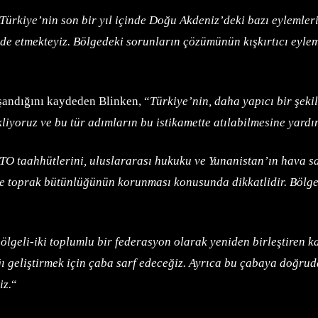
Türkiye’nin son bir yıl içinde Doğu Akdeniz’deki bazı eyleml
 etmekteyiz. Bölgedeki sorunların çözümünün kışkırtıcı eyleml
andığını kaydeden Blinken, “
Türkiye’nin, daha yapıcı bir şeki
iyoruz ve bu tür adımların bu istikamette atılabilmesine yard
TO taahhütlerini, uluslararası hukuku ve Yunanistan’ın hava sah
ve toprak bütünlüğünün korunması konusunda dikkatlidir. Bölged
ölgeli-iki toplumlu bir federasyon olarak yeniden birleştiren ka
ığı geliştirmek için çaba sarf edeceğiz. Ayrıca bu çabaya doğru
iz.
“