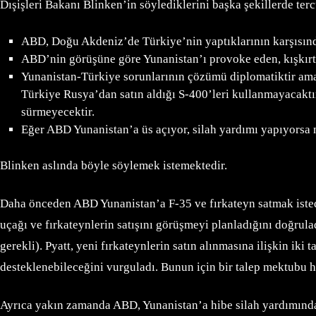
Dışişleri Bakanı Blinken’in söylediklerini başka şekillerde te
ABD, Doğu Akdeniz’de Türkiye’nin yaptıklarının karşısınd
ABD’nin görüşüne göre Yunanistan’ı provoke eden, kışkırta
Yunanistan-Türkiye sorunlarının çözümü diplomatiktir ama 
Türkiye Rusya’dan satın aldığı S-400’leri kullanmayacaktı
sürmeyecektir.
Eğer ABD Yunanistan’a üs açıyor, silah yardımı yapıyorsa
Blinken aslında böyle söylemek istemektedir.
Daha önceden ABD Yunanistan’a F-35 ve fırkateyn satmak istedi
uçağı ve fırkateynlerin satışını görüşmeyi planladığını doğrula
gerekli). Pyatt, yeni fırkateynlerin satın alınmasına ilişkin i
desteklenebileceğini vurguladı. Bunun için bir talep mektubu 
Ayrıca yakın zamanda ABD, Yunanistan’a hibe silah yardımında