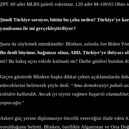
ZPT. 60 adet MLRS paletli roketatar. 120 adet M-109A5 Obüs 
Şimdi Türkiye soruyor, bütün bu çaba neden? Türkiye’ye karşı
yanılsama ile mi gerçekleştiriliyor?
Şunu da söylemek mümkündür: Blinken, aslında Joe Biden Yön
Bu denli büyüme, bağımsız olma, ABD, Türkiye’ye ihtiyacı ol
mi? Bu bakış açısı eskide kalmadı mı? Darbe günleri bundan d
Geçen günlerde Blinken başka dikkat çeken açıklamalarda daha
edeceklerini belirterek şöyle dedi: “
Ama demokrasiyi pahalı ask
eskiden kullandık. Ancak iyi niyete rağmen başarılı olamadılar.
yapacağız
.”
Askeri güç yerine diplomasiye öncelik vereceğini ifade eden A
yorulduğunu belirtti. Blinken, özellikle Afganistan ve Orta Doğ