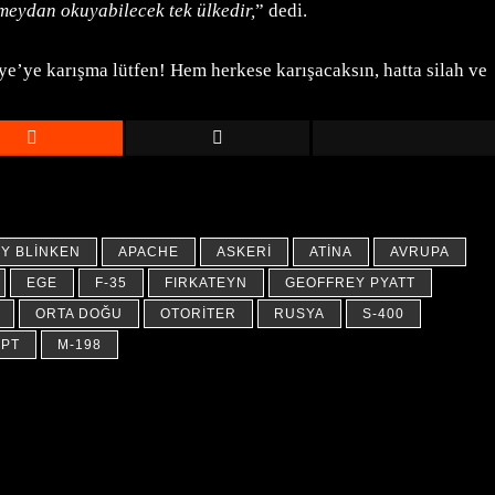
k meydan okuyabilecek tek ülkedir,
” dedi.
iye’ye karışma lütfen! Hem herkese karışacaksın, hatta silah ve
Y BLINKEN
APACHE
ASKERI
ATINA
AVRUPA
EGE
F-35
FIRKATEYN
GEOFFREY PYATT
ORTA DOĞU
OTORITER
RUSYA
S-400
ZPT
Μ-198