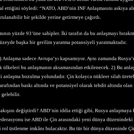
al ettiğini söyledi: “NATO, ABD’nin INF Anlaşmasını askıya alm
ulanabilir bir şekilde yerine getirmeye çağırdı.
ın yüzde 93’üne sahipler. İki tarafın da bu anlaşmayı bırakmas
düzeyde başka bir gerilim yaratma potansiyeli yaratmaktadır.
) Anlaşma sadece Avrupa’yı kapsamıyor. Aynı zamanda Rusya’n
ülkeleri bu anlaşmanın aksamasından etkilenecek. 2) Bu anlaşma
i anlaşma bozulma yolundadır. Çin kolayca nükleer silah üretebil
rafından baskı altında ve potansiyel olarak tehdit altında olan 
gelebilir.
akışını değiştirdi? ABD’nin iddia ettiği gibi, Rusya anlaşmaya 
 Federasyonu ise ABD ile Çin arasındaki yeni dünya düzenindeki 
ci rol üstlenme imkânı bulacaktır. Bu tür bir dünya düzeninde Ç