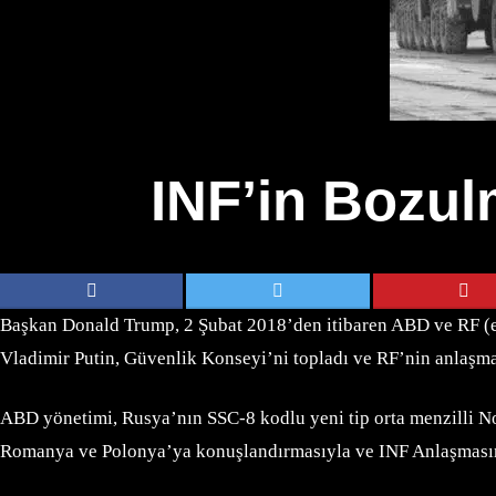
INF’in Bozul
Başkan Donald Trump, 2 Şubat 2018’den itibaren ABD ve RF (es
Vladimir Putin, Güvenlik Konseyi’ni topladı ve RF’nin anlaşma 
ABD yönetimi, Rusya’nın SSC-8 kodlu yeni tip orta menzilli N
Romanya ve Polonya’ya konuşlandırmasıyla ve INF Anlaşmasını