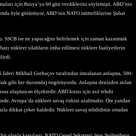
maları için Rusya’ya 60 gün verdiklerini söylemişti. ABD’nin
urumda öyle görünüyor, ABD’nin NATO müttefiklerine Şubat
ştu. SSCB ise ne yapacağını belirlemek için zaman kazanmak
azı nükleer silahların imha edilmesi nükleer faaliyetlerin
lirdi.
ği lideri Mikhail Gorbaçov tarafından imzalanan anlaşma, 500-
anmak gibi her durumda) öngörüyordu. Anlaşma denizden atılan
na ulaşmayan ölçektedir. ABD kıtası için asıl tehdit
minde, Avrupa’da nükleer savaş riskini azaltmaktı. Öte yandan
a dikkat çeker haldedir. Nükleer savaş tehdidinin ortadan
r olayla karşılaştı. NATO Genel Sekreteri Jens Stoltenberg,