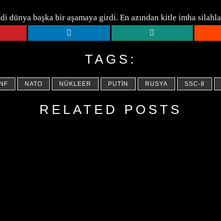
i dünya başka bir aşamaya girdi. En azından kitle imha silahlar
TAGS:
INF
NATO
NÜKLEER
PUTIN
RUSYA
SSC-8
RELATED POSTS