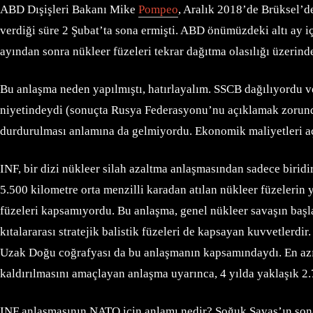
ABD Dışişleri Bakanı Mike
Pompeo
, Aralık 2018’de Brüksel’d
verdiği süre 2 Şubat’ta sona ermişti. ABD önümüzdeki altı a
ayından sonra nükleer füzeleri tekrar dağıtma olasılığı üzerind
Bu anlaşma neden yapılmıştı, hatırlayalım. SSCB dağılıyordu 
niyetindeydi (sonuçta Rusya Federasyonu’nu açıklamak zorunda k
durdurulması anlamına da gelmiyordu. Ekonomik maliyetleri açıs
INF, bir dizi nükleer silah azaltma anlaşmasından sadece biri
5.500 kilometre orta menzilli karadan atılan nükleer füzeleri
füzeleri kapsamıyordu. Bu anlaşma, genel nükleer savaşın başla
kıtalararası stratejik balistik füzeleri de kapsayan kuvvetler
Uzak Doğu coğrafyası da bu anlaşmanın kapsamındaydı. En azın
kaldırılmasını amaçlayan anlaşma uyarınca, 4 yılda yaklaşık 2.
INF anlaşmasının NATO için anlamı nedir? Soğuk Savaş’ın sona