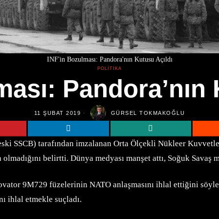
INF'in Bozulması: Pandora'nın Kutusu Açıldı
POLITIKA
ması: Pandora’nın 
11 ŞUBAT 2019
GÜRSEL TOKMAKOĞLU
ki SSCB) tarafından imzalanan Orta Ölçekli Nükleer Kuvvetler
olmadığını belirtti. Dünya medyası manşet attı, Soğuk Savaş mı
ovator 9M729 füzelerinin NATO anlaşmasını ihlal ettiğini söy
 ihlal etmekle suçladı.