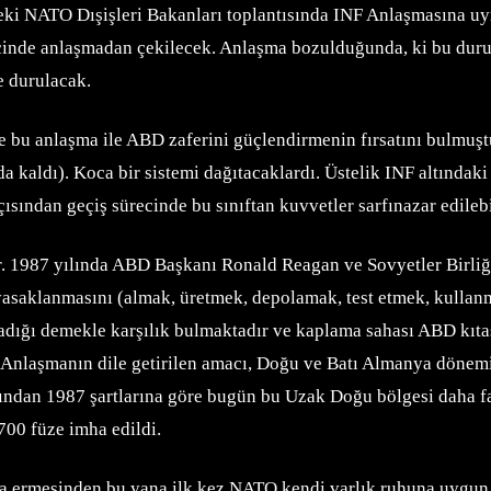
eki NATO Dışişleri Bakanları toplantısında INF Anlaşmasına uy
y içinde anlaşmadan çekilecek. Anlaşma bozulduğunda, ki bu d
e durulacak.
ve bu anlaşma ile ABD zaferini güçlendirmenin fırsatını bulmu
aldı). Koca bir sistemi dağıtacaklardı. Üstelik INF altındaki b
ından geçiş sürecinde bu sınıftan kuvvetler sarfınazar edilebi
dir. 1987 yılında ABD Başkanı Ronald Reagan ve Sovyetler Birli
n yasaklanmasını (almak, üretmek, depolamak, test etmek, kull
dığı demekle karşılık bulmaktadır ve kaplama sahası ABD kıtası
dir. Anlaşmanın dile getirilen amacı, Doğu ve Batı Almanya döne
dan 1987 şartlarına göre bugün bu Uzak Doğu bölgesi daha fazl
700 füze imha edildi.
 ermesinden bu yana ilk kez NATO kendi varlık ruhuna uygun bi