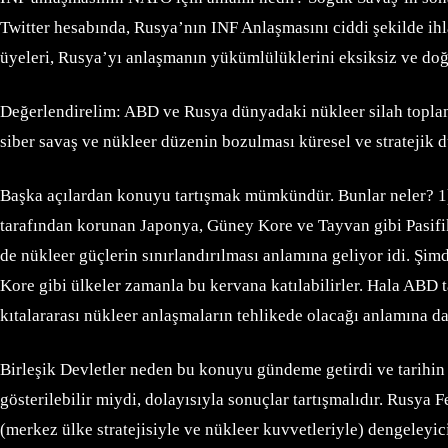
Twitter hesabında, Rusya’nın INF Anlaşmasını ciddi şekilde ihl
üyeleri, Rusya’yı anlaşmanın yükümlülüklerini eksiksiz ve doğr
Değerlendirelim: ABD ve Rusya dünyadaki nükleer silah toplamın
siber savaş ve nükleer düzenin bozulması küresel ve stratejik 
Başka açılardan konuyu tartışmak mümkündür. Bunlar neler? 1
tarafından korunan Japonya, Güney Kore ve Tayvan gibi Pasifik 
de nükleer güçlerin sınırlandırılması anlamına geliyor idi. Şimd
Kore gibi ülkeler zamanla bu kervana katılabilirler. Hala ABD ta
kıtalararası nükleer anlaşmaların tehlikede olacağı anlamına da 
Birleşik Devletler neden bu konuyu gündeme getirdi ve tarihin 
gösterilebilir miydi, dolayısıyla sonuçlar tartışmalıdır. Rusya
(merkez ülke stratejisiyle ve nükleer kuvvetleriyle) dengeleyi