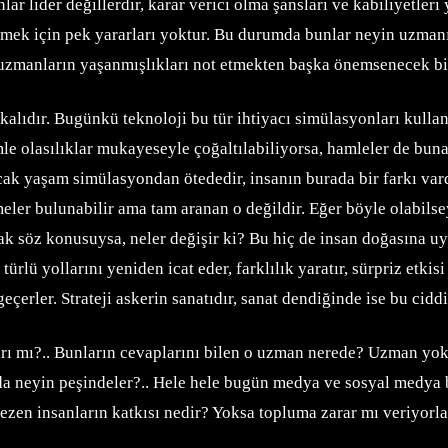
lar lider değillerdir, karar verici olma şansları ve kabiliyetleri
rmek için pek yararları yoktur. Bu durumda bunlar neyin uzma
 uzmanların yaşanmışlıkları not etmekten başka önemsenecek bi
akalıdır. Bugünkü teknoloji bu tür ihtiyacı simülasyonları kulla
mle olasılıklar mukayeseyle çoğaltılabiliyorsa, hamleler de buna
cak yaşam simülasyondan ötededir, insanın burada bir farkı vardı
ler bulunabilir ama tam aranan o değildir. Eğer böyle olabilseyd
k söz konusuysa, neler değişir ki? Bu hiç de insan doğasına uya
 türlü yollarını yeniden icat eder, farklılık yaratır, sürpriz et
eçerler. Strateji askerin sanatıdır, sanat dendiğinde ise bu ciddi 
rı mı?.. Bunların cevaplarını bilen o uzman nerede? Uzman yok 
nda neyin peşindeler?.. Hele hele bugün medya ve sosyal medya b
ezen insanların katkısı nedir? Yoksa topluma zarar mı veriyorla