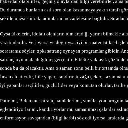
haberdar olabilirler, geçmiş olaylardan bilgi verebilirler, ama on
Bu durumda bunların asıl soru olan kazanmaya yakın tarafı gö
şekillenmesi sonraki adımların mücadelesine bağlıdır. Sıradan
Oysa ülkelerin, iddialı olanların tüm aradığı yarını bilmekle al
yazılımlardır. Veri varsa ve doğruysa, iyi bir matematiksel işle
sorarsanız söyler, tıpkı satranç oynayan programlar gibidir. An
satranç oyunu da değildir; gerçektir. Elbette yaklaşık çözümleme
sonda bu da olacaktır. Ama o zaman sonu belli bir ortamda olma
İnsan aldatıcıdır, hile yapar, kandırır, tuzağa çeker, kazanmanın
iyi yapanlar seçilirler, güçlü lider veya komutan olurlar, tarihe g
Putin mi, Biden mı, satranç hamleleri mi, simülasyon programla
eğlendiriyorlar mı, kandırıyorlar mı, zamanımızı çalanlar aslı
enformasyon savaşından (bilgi harbi) söz ediliyorsa, aralarda g