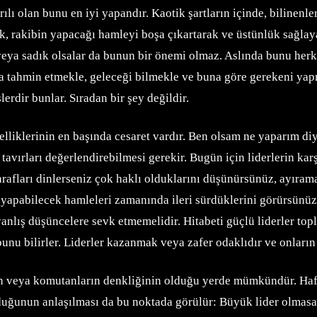
lı olan bunu en iyi yapandır. Kaotik şartların içinde, bilinenle
ak, rakibin yapacağı hamleyi boşa çıkartarak ve üstünlük sağlay
veya sadık olsalar da bunun bir önemi olmaz. Aslında bunu herke
 tahmin etmekle, geleceği bilmekle ve buna göre gerekeni yapm
şlerdir bunlar. Sıradan bir şey değildir.
zelliklerinin en başında cesaret vardır. Ben olsam ne yaparım di
n tavırları değerlendirebilmesi gerekir. Bugün için liderlerin karş
. Tarafları dinlerseniz çok haklı olduklarını düşünürsünüz, ayıra
pabilecek hamleleri zamanında ileri sürdüklerini görürsünüz. Al
 yanlış düşüncelere sevk etmemelidir. Hitabeti güçlü liderler top
, bunu bilirler. Liderler kazanmak veya zafer odaklıdır ve onları
 veya komutanların denkliğinin olduğu yerde mümkündür. Hafif s
olduğunun anlaşılması da bu noktada görülür: Büyük lider olmasa