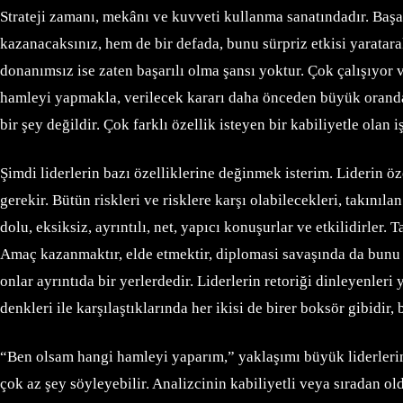
Strateji zamanı, mekânı ve kuvveti kullanma sanatındadır. Başarı
kazanacaksınız, hem de bir defada, bunu sürpriz etkisi yaratar
donanımsız ise zaten başarılı olma şansı yoktur. Çok çalışıyor 
hamleyi yapmakla, verilecek kararı daha önceden büyük oranda
bir şey değildir. Çok farklı özellik isteyen bir kabiliyetle olan i
Şimdi liderlerin bazı özelliklerine değinmek isterim. Liderin ö
gerekir. Bütün riskleri ve risklere karşı olabilecekleri, takınıla
dolu, eksiksiz, ayrıntılı, net, yapıcı konuşurlar ve etkilidirler
Amaç kazanmaktır, elde etmektir, diplomasi savaşında da bunu ya
onlar ayrıntıda bir yerlerdedir. Liderlerin retoriği dinleyenleri
denkleri ile karşılaştıklarında her ikisi de birer boksör gibidir
“Ben olsam hangi hamleyi yaparım,” yaklaşımı büyük liderlerin
çok az şey söyleyebilir. Analizcinin kabiliyetli veya sıradan 