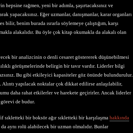
rin hepsine rağmen, yeni bir adımla, şaşırtacaksınız ve
arak yapacaksınız. Eğer uzmanlar, danışmanlar, karar organları
s bilir, benim burada ısrarla söylemeye çalıştığım, karşı
akla alakalıdır. Bu öyle çok kitap okumakla da alakalı olan
yecek bir analizcinin o denli cesaret göstererek düşünebilmesi
ılıklı görüşmelerinde belirgin bir tavır vardır. Liderler bilgi
mazsınız. Bu gibi etkileyici kapasiteler göz önünde bulundurulur.
ıntı yapılacak noktalar çok dikkat edilirse anlaşılabilir,
lumu daha rahat etkilerler ve harekete geçirirler. Ancak liderler
n görevi de budur.
ıkletteki bir boksör ağır sıkletteki bir karşılaşma
hakkında
 da aynı rolü alabilecek bir uzman olmalıdır. Bunlar