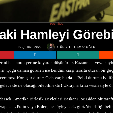
POLITIKA
aki Hamleyi Göreb
16 ŞUBAT 2022
GÜRSEL TOKMAKOĞLU
dilerini hasmının yerine koyarak düşünürler. Kazanmak veya kay
rir. Çoğu uzman görülen ise kendini karşı tarafta oturan bir güç
ceremez. Konuşur durur: O da var, bu da… Belki durumu iyi ifa
, gelecekte ne olacağı bilebilmektir! Ukrayna krizi vesilesiyle
 edersek, Amerika Birleşik Devletleri Başkanı Joe Biden bir tar
 yapacak, Putin veya Biden, ne söyleyecek, gibi. Yeterliliği b