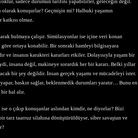
 yoktur, sadece durumun tarifini yapabilirler, geleceğin değil.
nı olarak konuşurlar? Geçmişin mi? Halbuki yaşamın
r katkısı olmaz.
narak bulmaya çalışır. Simülasyonlar ise içine veri konan
 göre ortaya konabilir. Bir sonraki hamleyi bilgisayara
r ve insanın karakteri kararları etkiler. Dolayısıyla yaşam bir
i, insana değil, makineye sorardık her bir kararı. Belki yıllar
cak bir şey değildir. İnsan gerçek yaşamı ve mücadeleyi ister.
kisi yapar, baskın sağlar, beklenmedik durumları yaratır… Bunu en
bir hal alır.
ise o çıkıp konuşanlar aslından kimdir, ne diyorlar? Bizi
ir tarz taarruz silahına dönüştürüldüyse, siber savaştan ve
r?