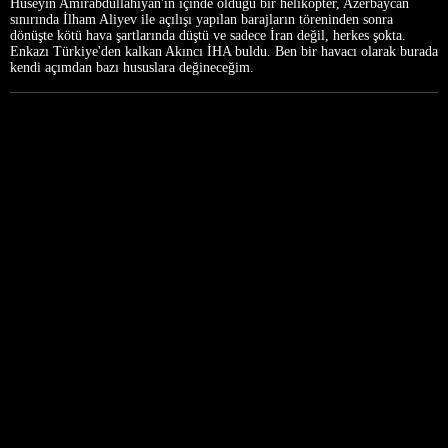
Hüseyin Amirabdullahiyan'ın içinde olduğu bir helikopter, Azerbaycan
sınırında İlham Aliyev ile açılışı yapılan barajların töreninden sonra
dönüşte kötü hava şartlarında düştü ve sadece İran değil, herkes şokta.
Enkazı Türkiye'den kalkan Akıncı İHA buldu. Ben bir havacı olarak burada
kendi açımdan bazı hususlara değineceğim.