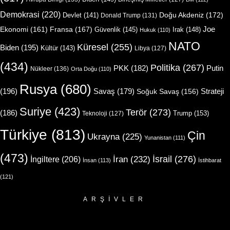
Demokrasi
(220)
Doğu Akdeniz
(172)
Devlet
(141)
Donald Trump
(131)
Joe
Ekonomi
(161)
Fransa
(167)
Güvenlik
(145)
Irak
(148)
Hukuk
(110)
NATO
Küresel
(255)
Biden
(195)
Kültür
(143)
Libya
(127)
(434)
Politika
(267)
Putin
PKK
(182)
Nükleer
(136)
Orta Doğu
(110)
Rusya
(680)
(196)
Strateji
Savaş
(179)
Soğuk Savaş
(156)
Suriye
(423)
Terör
(273)
(186)
Trump
(153)
Teknoloji
(127)
Türkiye
(813)
Çin
Ukrayna
(225)
Yunanistan
(111)
(473)
İsrail
(276)
İngiltere
(206)
İran
(232)
İnsan
(113)
İstihbarat
(121)
ARŞIVLER
Arşivler