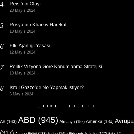
Reisi’nin Olayı
20 Mayıs 2024
Rusya’nın Kharkiv Harekatı
18 Mayıs 2024
Etki Ajanlığı Yasası
12 Mayıs 2024
Politik Vizyona Göre Konumlanma Stratejisi
10 Mayıs 2024
İsrail Gazze’de Ne Yapmak İstiyor?
6 Mayıs 2024
ETIKET BULUTU
ABD
(945)
Avrupa
Amerika
(189)
AB
(163)
Almanya
(152)
(317)
Biden
(149)
Avrupa Birliği
(133)
Birleşmiş Milletler
(127)
BM
(112)