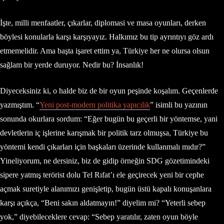
İşte, milli menfaatler, çıkarlar, diplomasi ve masa oyunları, derken
böylesi konularla karşı karşıyayız. Halkımız bu tip ayrıntıyı göz ardı
etmemelidir. Ama başta işaret ettim ya, Türkiye her ne olursa olsun
sağlam bir yerde duruyor. Nedir bu? İnsanlık!
Diyeceksiniz ki, o halde biz de bir oyun peşinde koşalım. Geçenlerde
yazmıştım. “
Yeni post-modern politika yapıcılık
” isimli bu yazının
sonunda okurlara sordum: “Eğer bugün bu geçerli bir yöntemse, yani
devletlerin iç işlerine karışmak bir politik tarz olmuşsa, Türkiye bu
yöntemi kendi çıkarları için başkaları üzerinde kullanmalı mıdır?”
Yineliyorum, ne dersiniz, biz de gidip örneğin SDG gözetimindeki
sipere yatmış terörist dolu Tel Rıfat’ı ele geçirecek yeni bir cephe
açmak suretiyle alanımızı genişletip, bugün üstü kapalı konuşanlara
karşı açıkça, “Beni sakın aldatmayın!” diyelim mi? “Yeterli sebep
yok,” diyebileceklere cevap: “Sebep yaratılır, zaten oyun böyle