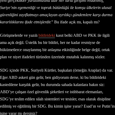
yeni gerçeklikler yaratılmasına dair her türlü girişimi reddetmiş,
Suriye’nin egemenliği ve toprak bütünlüğü ile komşu ülkelerin ulusal
güvenliğini zayıflatmayı amaçlayan ayrılıkçı gündemlere karşı durma
kararlılıklarını ifade etmişlerdir.
” Bu ifade açık mı, kapalı mı?
Görüşmelerde ve yazılı
bildirideki
kasıt belki ABD ve PKK ile ilgili
ama açık değil. Üstelik bu bir bildiri, her ne kadar resmiyse de
hükümetlerce onaylanmış bir anlaşma etkinliğinde belge değil, ortak
plan ve niyet ifadeleri türünden üzerinde mutabık kalınmış sözler.
SDG içinde PKK, Suriyeli Kürtler, başkaları (örneğin Araplar) da var.
Eğer ABD askeri gün gelir, ben gidiyorum derse, ki bu bildirideki
kastedilene karşılık gelir, bu durumda sahada kalanlara bakın siz:
ABD’ye çalışan özel güvenlik şirketleri ve istihbarat elemanları,
SDG’ye teslim edilen silah sistemleri ve tesisler, esas olarak disipline
edilmiş ve eğitilmiş bir SDG. Bu kimin işine yarar? Esad’ın ve Putin’in
işine yarar mı dersiniz?