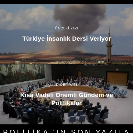
ÖNCEKİ YAZI
Türkiye İnsanlık Dersi Veriyor
DİĞER YAZI
Kısa Vadeli Önemli Gündem ve
Politikalar
POLITIKA 'IN SON YAZILA