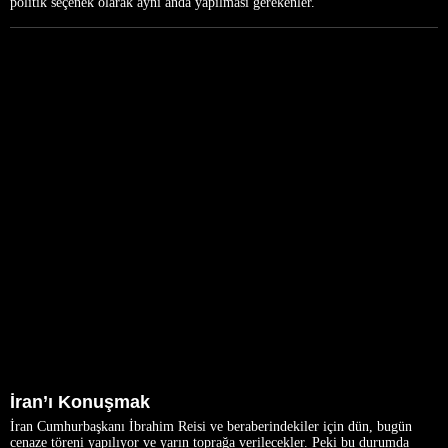
politik seçenek olarak aynı anda yapılması gerekenler.
İran’ı Konuşmak
İran Cumhurbaşkanı İbrahim Reisi ve beraberindekiler için dün, bugün
cenaze töreni yapılıyor ve yarın toprağa verilecekler. Peki bu durumda