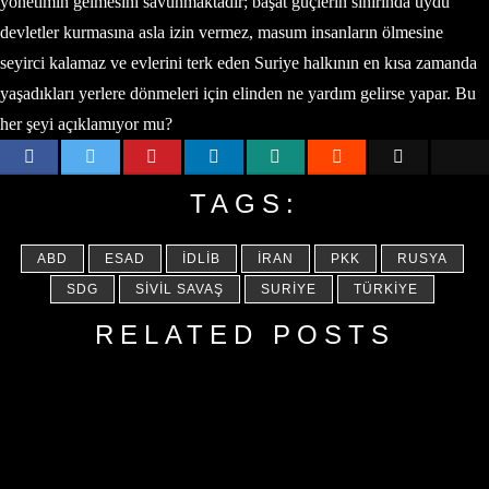
yönetimin gelmesini savunmaktadır; başat güçlerin sınırında uydu
devletler kurmasına asla izin vermez, masum insanların ölmesine
seyirci kalamaz ve evlerini terk eden Suriye halkının en kısa zamanda
yaşadıkları yerlere dönmeleri için elinden ne yardım gelirse yapar. Bu
her şeyi açıklamıyor mu?
TAGS:
ABD
ESAD
İDLIB
İRAN
PKK
RUSYA
SDG
SIVIL SAVAŞ
SURIYE
TÜRKIYE
RELATED POSTS