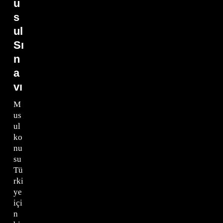
u
s
ul
Sı
n
a
vı
M
us
ul
ko
nu
su
Tü
rki
ye
içi
n