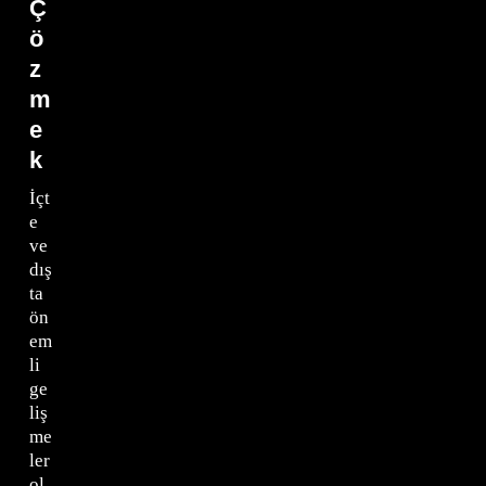
Ç
ö
z
m
e
k
İçt
e
ve
dış
ta
ön
em
li
ge
liş
me
ler
ol