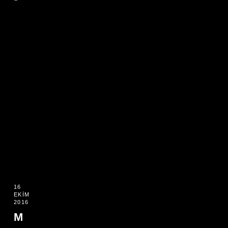
16
EKIM
2016
M