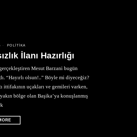
5
POLITIKA
lık İlanı Hazırlığı
gerçekleştiren Mesut Barzani bugün
dı. “Hayırlı olsun!..” Böyle mi diyeceğiz?
 ittifakının uçakları ve gemileri varken,
 yakın bölge olan Başika’ya konuşlanmış
rk
MORE