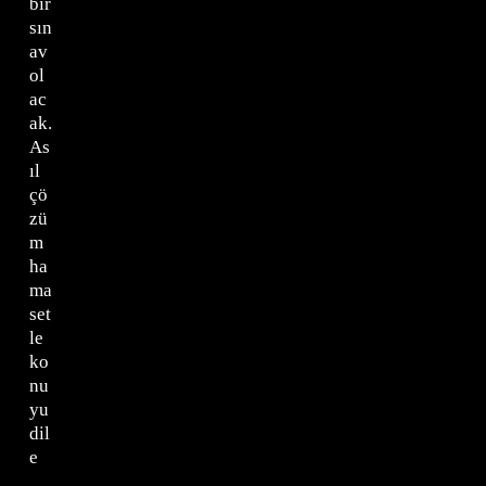
bir
sın
av
ol
ac
ak.
As
ıl
çö
zü
m
ha
ma
set
le
ko
nu
yu
dil
e