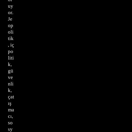
uy
or.
Je
op
oli
tik
, iç
po
liti
k,
gü
ve
nli
k,
çat
ış
ma
cı,
so
sy