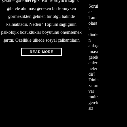
şekilde görebileceğiz. Bu “koruyucu sağlık”
Sorul
gibi ele alınması gereken bir konuyken
ar
görmezlikten gelinen bir olgu halinde
Tam
olara
kalmaktadır. Neden? Toplum sağlığının
k
psikolojik bozukluklar boyutunu önemsemek
dinde
şarttır. Özellikle ülkede sosyal çalkantıların
n
anlaşı
lması
READ MORE
gerek
enler
neler
dir?
Dinin
zararı
var
mıdır,
gerek
siz