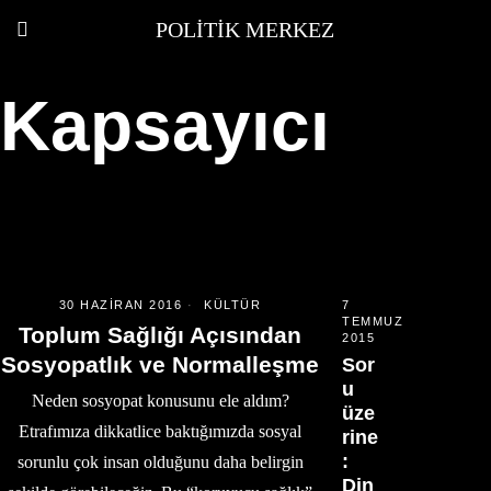
POLITIK MERKEZ
Kapsayıcı
30 HAZIRAN 2016
KÜLTÜR
7
TEMMUZ
Toplum Sağlığı Açısından
2015
Sosyopatlık ve Normalleşme
Sor
u
Neden sosyopat konusunu ele aldım?
üze
Etrafımıza dikkatlice baktığımızda sosyal
rine
:
sorunlu çok insan olduğunu daha belirgin
Din