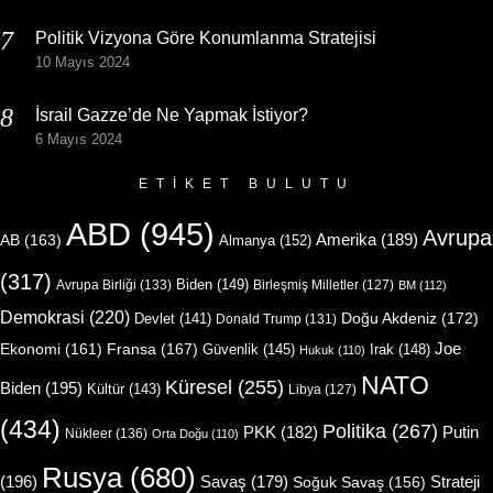
Politik Vizyona Göre Konumlanma Stratejisi
10 Mayıs 2024
İsrail Gazze’de Ne Yapmak İstiyor?
6 Mayıs 2024
ETIKET BULUTU
ABD
(945)
Avrupa
Amerika
(189)
AB
(163)
Almanya
(152)
(317)
Biden
(149)
Avrupa Birliği
(133)
Birleşmiş Milletler
(127)
BM
(112)
Demokrasi
(220)
Doğu Akdeniz
(172)
Devlet
(141)
Donald Trump
(131)
Joe
Ekonomi
(161)
Fransa
(167)
Güvenlik
(145)
Irak
(148)
Hukuk
(110)
NATO
Küresel
(255)
Biden
(195)
Kültür
(143)
Libya
(127)
(434)
Politika
(267)
Putin
PKK
(182)
Nükleer
(136)
Orta Doğu
(110)
Rusya
(680)
(196)
Strateji
Savaş
(179)
Soğuk Savaş
(156)