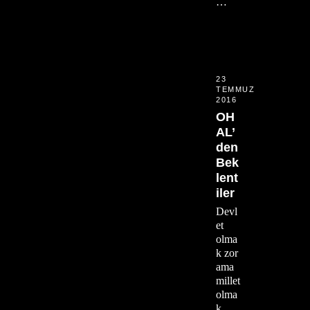
…
23
TEMMUZ
2016
OH
AL’
den
Bek
lent
iler
Devl
et
olma
k zor
ama
millet
olma
k