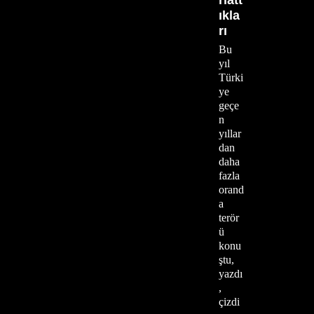
rlatt
ıkla
rı
Bu
yıl
Türki
ye
geçe
n
yıllar
dan
daha
fazla
orand
a
terör
ü
konu
ştu,
yazdı
,
çizdi