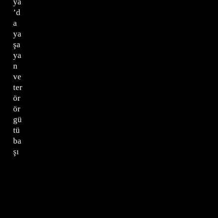
ya
’d
a
ya
şa
ya
n
ve
ter
ör
ör
gü
tü
ba
şı