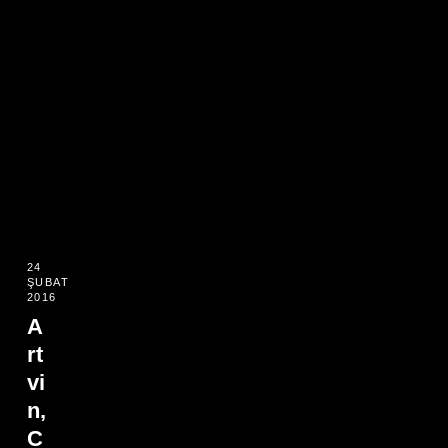
24
ŞUBAT
2016
A
rt
vi
n,
C