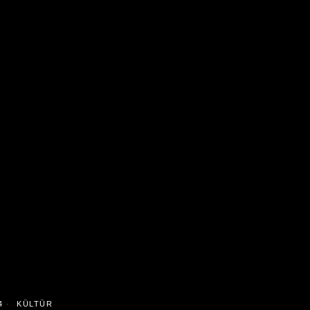
4
KÜLTÜR