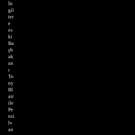
İn
gil
ter
e
es
ki
Ba
şb
ak
an
ı
To
ny
Bl
air
ile
Pe
nsi
lv
an