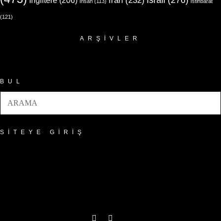
İngiltere
(206)
İran
(232)
İnsan
(113)
İstihbarat
(121)
ARŞIVLER
Arşivler
BUL
SITEYE GIRIŞ