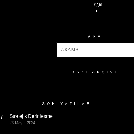
Eğiti
m
ARA
YAZI ARŞIVI
Yazı
Arşivi
SON YAZILAR
Stratejik Derinleşme
23 Mayıs 2024