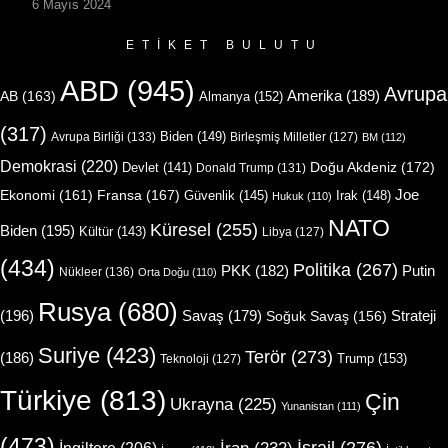
6 Mayıs 2024
ETIKET BULUTU
ABD
(945)
Avrupa
Amerika
(189)
AB
(163)
Almanya
(152)
(317)
Biden
(149)
Avrupa Birliği
(133)
Birleşmiş Milletler
(127)
BM
(112)
Demokrasi
(220)
Doğu Akdeniz
(172)
Devlet
(141)
Donald Trump
(131)
Joe
Ekonomi
(161)
Fransa
(167)
Güvenlik
(145)
Irak
(148)
Hukuk
(110)
NATO
Küresel
(255)
Biden
(195)
Kültür
(143)
Libya
(127)
(434)
Politika
(267)
Putin
PKK
(182)
Nükleer
(136)
Orta Doğu
(110)
Rusya
(680)
(196)
Strateji
Savaş
(179)
Soğuk Savaş
(156)
Suriye
(423)
Terör
(273)
(186)
Trump
(153)
Teknoloji
(127)
Türkiye
(813)
Çin
Ukrayna
(225)
Yunanistan
(111)
(473)
İsrail
(276)