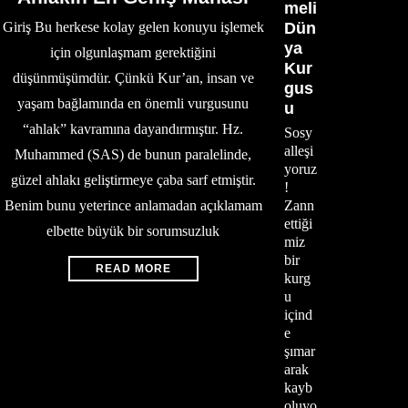
meli
Giriş Bu herkese kolay gelen konuyu işlemek
Dün
ya
için olgunlaşmam gerektiğini
Kur
düşünmüşümdür. Çünkü Kur’an, insan ve
gus
yaşam bağlamında en önemli vurgusunu
u
“ahlak” kavramına dayandırmıştır. Hz.
Sosy
alleşi
Muhammed (SAS) de bunun paralelinde,
yoruz
güzel ahlakı geliştirmeye çaba sarf etmiştir.
!
Benim bunu yeterince anlamadan açıklamam
Zann
ettiği
elbette büyük bir sorumsuzluk
miz
bir
READ MORE
kurg
u
içind
e
şımar
arak
kayb
oluyo