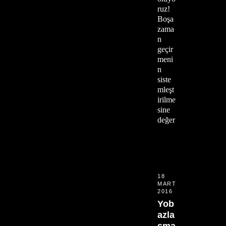
ruz!
Boşa
zama
n
geçir
meni
n
siste
mleşt
irilme
sine
değer
18
MART
2016
Yob
azla
şma