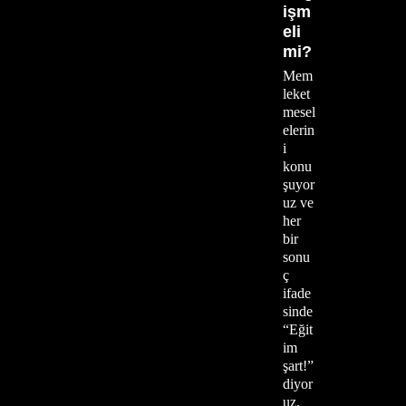
işm
eli
mi?
Mem
leket
mesel
elerin
i
konu
şuyor
uz ve
her
bir
sonu
ç
ifade
sinde
“Eğit
im
şart!”
diyor
uz.