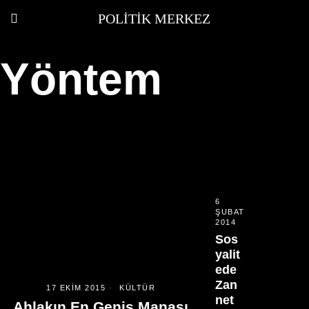
POLITIK MERKEZ
Yöntem
6
ŞUBAT
2014
Sos
yalit
ede
Zan
17 EKIM 2015
KÜLTÜR
net
Ahlakın En Geniş Manası