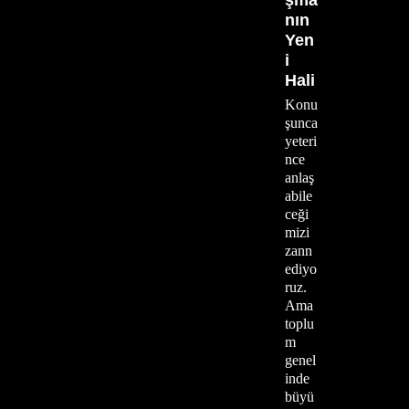
nın
Yen
i
Hali
Konu
şunca
yeteri
nce
anlaş
abile
ceği
mizi
zann
ediyo
ruz.
Ama
toplu
m
genel
inde
büyü