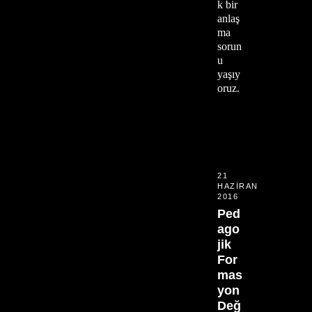
k bir
anlaş
ma
sorun
u
yaşıy
oruz.
21
HAZIRAN
2016
Ped
ago
jik
For
mas
yon
Değ