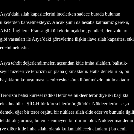
Asya’daki silah kapasitelerini incelerken sadece burada bulunan
ülkelerden bahsetmekteyiz. Ancak şunu da hesaba katmamız gerekir,
ABD, İngiltere, Fransa gibi ülkelerin uçakları, gemileri, denizaltıları
gibi vasıtaları ile Asya’daki görevlerine ilişkin ilave silah kapasitesi etki
edebilmektedir.
Asya tehdit değerlendirmeleri açısından kitle imha silahları, balistik-
seyir füzeleri ve terörizm ön plana çıkmaktadır. Hatta denebilir ki, bu
başlıkların konuşulması istenircesine sürekli önümüzde tutulmaktadır.
Terörizm bahsi küresel radikal terör ve nükleer terör diye iki başlıkta
ele alınabilir. IŞİD-H bir küresel terör örgütüdür. Nükleer terör ise şu
demek, eğer bir terör örgütü bir nükleer silah elde eder ve bununla ilgili
tehdit oluşturursa, bu en istenmeyen bir durum olur. Nükleer maddenin
(ve diğer kitle imha silahı olarak kullanılabilecek ajanların) bu denli