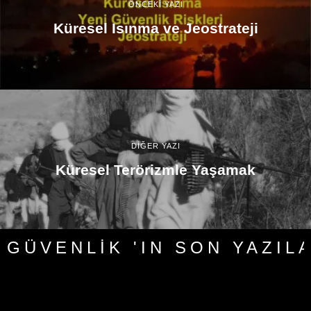
ÖNCEKİ YAZI
Küresel Isınma ve Jeostrateji
DİĞER YAZI
Küresel Terörizmle Yaşamak
GÜVENLIK 'IN SON YAZIL