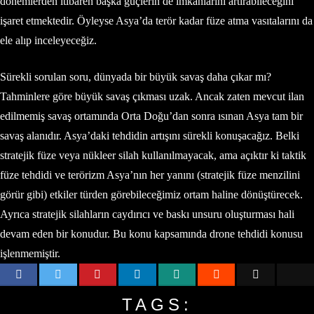
dönemlerden itibaren başka güçlerin de imkanlarını artırabileceğini
işaret etmektedir. Öyleyse Asya’da terör kadar füze atma vasıtalarını da
ele alıp inceleyeceğiz.
Sürekli sorulan soru, dünyada bir büyük savaş daha çıkar mı?
Tahminlere göre büyük savaş çıkması uzak. Ancak zaten mevcut ilan
edilmemiş savaş ortamında Orta Doğu’dan sonra ısınan Asya tam bir
savaş alanıdır. Asya’daki tehdidin artışını sürekli konuşacağız. Belki
stratejik füze veya nükleer silah kullanılmayacak, ama açıktır ki taktik
füze tehdidi ve terörizm Asya’nın her yanını (stratejik füze menzilini
görür gibi) etkiler türden görebileceğimiz ortam haline dönüştürecek.
Ayrıca stratejik silahların caydırıcı ve baskı unsuru oluşturması hali
devam eden bir konudur. Bu konu kapsamında drone tehdidi konusu
işlenmemiştir.
TAGS: