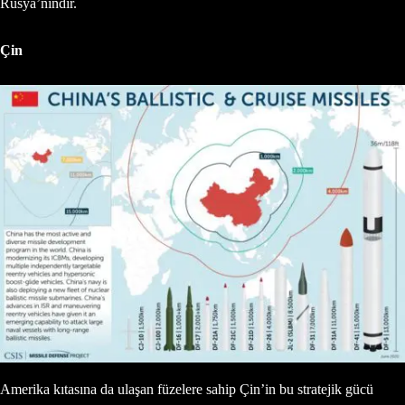
Rusya’nındır.
Çin
Amerika kıtasına da ulaşan füzelere sahip Çin’in bu stratejik gücü