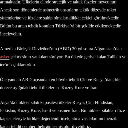
artmaktadır. Ülkelerin elinde stratejik ve taktik füzeler mevcuttur.
Ancak son dönemlerde asimetrik unsurların taktik düzeyde roket
sistemlerine ve füzelere sahip olmaları dikkat çekici görülmektedir.
Bütün bu artan tehdit konuları Türkiye’yi bir şekilde etkilemektedir.
İnceleyelim.
Amerika Birleşik Devletleri’nin (ABD) 20 yıl sonra Afganistan’dan
asker
çekmesinin yankıları sürüyor. Bu ülkede geriye kalan Taliban ve
terör başlıkları oldu.
Öte yandan ABD açısından en büyük tehdit Çin ve Rusya’dan, bir
derece aşağıdaki tehdit ülkeler ise Kuzey Kore ve İran.
Asya’da nükleer silah kapasitesi ülkeler Rusya, Çin, Hindistan,
Pakistan, Kuzey Kore, İsrail ve kısmen İran. Bu nükleer silahları füze
kapasiteleriyle birlikte değerlendirirsek, atma vasıtalarının menzili
kadar tehdit çemberi belirginleşmiş olur diyebiliriz.