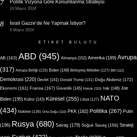
Politik Vizyona Göre Konumlanma Stratejisi
10 Mayıs 2024
İsrail Gazze’de Ne Yapmak İstiyor?
6 Mayıs 2024
ETIKET BULUTU
ABD
(945)
Avrupa
Amerika
(189)
AB
(163)
Almanya
(152)
(317)
Biden
(149)
Avrupa Birliği
(133)
Birleşmiş Milletler
(127)
BM
(112)
Demokrasi
(220)
Doğu Akdeniz
(172)
Devlet
(141)
Donald Trump
(131)
Joe
Ekonomi
(161)
Fransa
(167)
Güvenlik
(145)
Irak
(148)
Hukuk
(110)
NATO
Küresel
(255)
Biden
(195)
Kültür
(143)
Libya
(127)
(434)
Politika
(267)
Putin
PKK
(182)
Nükleer
(136)
Orta Doğu
(110)
Rusya
(680)
(196)
Strateji
Savaş
(179)
Soğuk Savaş
(156)