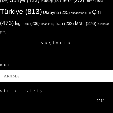
Suriye
(423)
Terör
(273)
(186)
Trump
(153)
Teknoloji
(127)
Türkiye
(813)
Çin
Ukrayna
(225)
Yunanistan
(111)
(473)
İsrail
(276)
İngiltere
(206)
İran
(232)
İnsan
(113)
İstihbarat
(121)
ARŞIVLER
Arşivler
BUL
SITEYE GIRIŞ
BAŞA