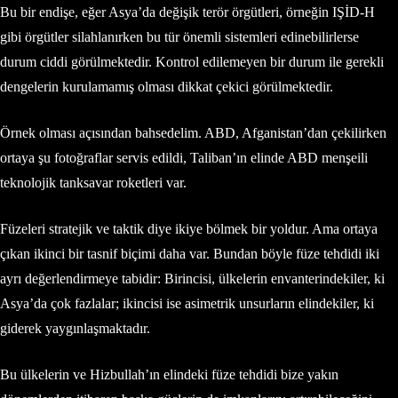
Bu bir endişe, eğer Asya’da değişik terör örgütleri, örneğin IŞİD-H
gibi örgütler silahlanırken bu tür önemli sistemleri edinebilirlerse
durum ciddi görülmektedir. Kontrol edilemeyen bir durum ile gerekli
dengelerin kurulamamış olması dikkat çekici görülmektedir.
Örnek olması açısından bahsedelim. ABD, Afganistan’dan çekilirken
ortaya şu fotoğraflar servis edildi, Taliban’ın elinde ABD menşeili
teknolojik tanksavar roketleri var.
Füzeleri stratejik ve taktik diye ikiye bölmek bir yoldur. Ama ortaya
çıkan ikinci bir tasnif biçimi daha var. Bundan böyle füze tehdidi iki
ayrı değerlendirmeye tabidir: Birincisi, ülkelerin envanterindekiler, ki
Asya’da çok fazlalar; ikincisi ise asimetrik unsurların elindekiler, ki
giderek yaygınlaşmaktadır.
Bu ülkelerin ve Hizbullah’ın elindeki füze tehdidi bize yakın