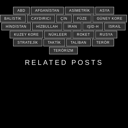
ABD
AFGANISTAN
ASIMETRIK
ASYA
BALISTIK
CAYDIRICI
ÇIN
FÜZE
GÜNEY KORE
HINDISTAN
HIZBULLAH
İRAN
IŞİD-H
İSRAIL
KUZEY KORE
NÜKLEER
ROKET
RUSYA
STRATEJIK
TAKTIK
TALIBAN
TERÖR
TERÖRIZM
RELATED POSTS