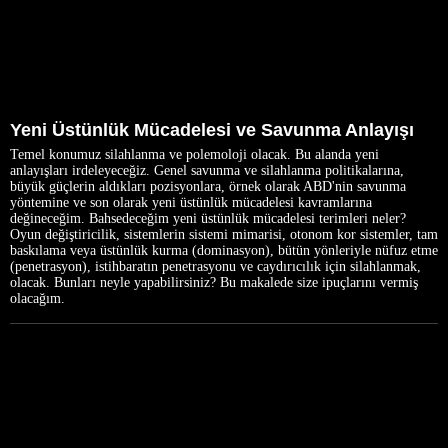
Yeni Üstünlük Mücadelesi ve Savunma Anlayışı
Temel konumuz silahlanma ve polemoloji olacak. Bu alanda yeni
anlayışları irdeleyeceğiz. Genel savunma ve silahlanma politikalarına,
büyük güçlerin aldıkları pozisyonlara, örnek olarak ABD'nin savunma
yöntemine ve son olarak yeni üstünlük mücadelesi kavramlarına
değineceğim. Bahsedeceğim yeni üstünlük mücadelesi terimleri neler?
Oyun değiştiricilik, sistemlerin sistemi mimarisi, otonom kor sistemler, tam
baskılama veya üstünlük kurma (dominasyon), bütün yönleriyle nüfuz etme
(penetrasyon), istihbaratın penetrasyonu ve caydırıcılık için silahlanmak,
olacak. Bunları neyle yapabilirsiniz? Bu makalede size ipuçlarını vermiş
olacağım.