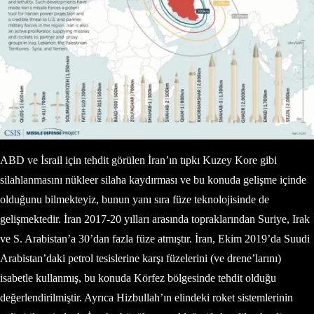
ABD ve İsrail için tehdit görülen İran’ın tıpkı Kuzey Kore gibi
silahlanmasını nükleer silaha kaydırması ve bu konuda gelişme içinde
olduğunu bilmekteyiz, bunun yanı sıra füze teknolojisinde de
gelişmektedir. İran 2017-20 yılları arasında topraklarından Suriye, Irak
ve S. Arabistan’a 30’dan fazla füze atmıştır. İran, Ekim 2019’da Suudi
Arabistan’daki petrol tesislerine karşı füzelerini (ve drene’larını)
isabetle kullanmış, bu konuda Körfez bölgesinde tehdit olduğu
değerlendirilmiştir. Ayrıca Hizbullah’ın elindeki roket sistemlerinin