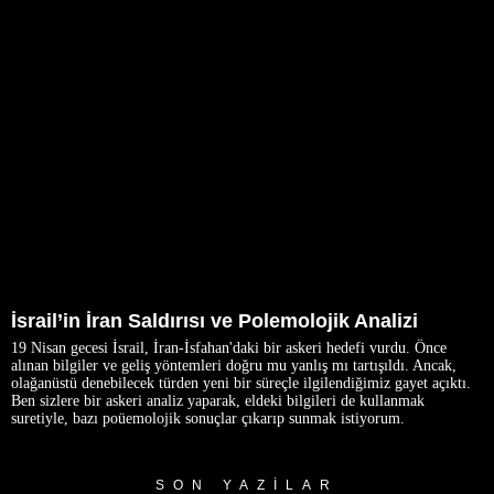
İsrail’in İran Saldırısı ve Polemolojik Analizi
19 Nisan gecesi İsrail, İran-İsfahan'daki bir askeri hedefi vurdu. Önce
alınan bilgiler ve geliş yöntemleri doğru mu yanlış mı tartışıldı. Ancak,
olağanüstü denebilecek türden yeni bir süreçle ilgilendiğimiz gayet açıktı.
Ben sizlere bir askeri analiz yaparak, eldeki bilgileri de kullanmak
suretiyle, bazı poüemolojik sonuçlar çıkarıp sunmak istiyorum.
SON YAZILAR