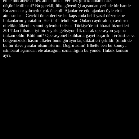
eline mücadele etmek adına imkan vermek gibi konularda aksi
düşünülebilir mi? Bu gerekli, ülke güvenliği açısından yerinde bir hamle.
En azında caydırıcılık çok önemli. Ajanlar ve etki ajanları öyle cirit
atmasınlar... Gerekli önlemleri ve bu kapsamda belli yasal düzenleme
imkanlarını yaratalım. Her türlü tehdit var. Onları caydıralım, caydırıcı
nitelikte ülkenin somut eylemleri olsun. Türkiye'de istihbarat hizmetleri
2014'dan itibaren iyi bir seyirle gelişiyor. İlk olarak operasyon yapma
imkanı oldu. Kötü mü? Operasyonel İstihbarat gayet başarılı. Teröristler ve
bölgemizdeki hasım ülkeler bunu görüyorlar, dikkatleri çekildi. Şimdi de
bu tür ilave yasalar olsun isterim. Doğru adım! Elbette ben bu konuyu
istihbarat açısından ele alacağım, uzmanlığım bu yönde. Hukuk konusu
ayrı.