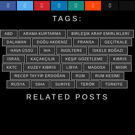
TAGS:
ABD
ARAMA KURTARMA
BIRLEŞIK ARAP EMIRLIKLERI
DALAMAN
DOĞU AKDENIZ
FRANSA
GEÇITKALE
HAVA ÜSSÜ
İHA
İNGILTERE
İSKELE BOĞAZI
İSRAIL
KAÇAKÇILIK
KEŞIF GÖZETLEME
KIBRIS
KKTC
KUZEY KIBRIS
LIBYA
MAGOSA
MISIR
RECEP TAYYIP ERDOĞAN
RUM
RUM KESIMI
RUSYA
SİHA
SURIYE
TERÖR
TÜRKIYE
RELATED POSTS