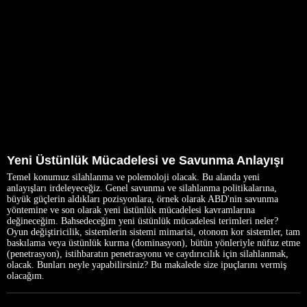
Yeni Üstünlük Mücadelesi ve Savunma Anlayışı
Temel konumuz silahlanma ve polemoloji olacak. Bu alanda yeni
anlayışları irdeleyeceğiz. Genel savunma ve silahlanma politikalarına,
büyük güçlerin aldıkları pozisyonlara, örnek olarak ABD'nin savunma
yöntemine ve son olarak yeni üstünlük mücadelesi kavramlarına
değineceğim. Bahsedeceğim yeni üstünlük mücadelesi terimleri neler?
Oyun değiştiricilik, sistemlerin sistemi mimarisi, otonom kor sistemler, tam
baskılama veya üstünlük kurma (dominasyon), bütün yönleriyle nüfuz etme
(penetrasyon), istihbaratın penetrasyonu ve caydırıcılık için silahlanmak,
olacak. Bunları neyle yapabilirsiniz? Bu makalede size ipuçlarını vermiş
olacağım.