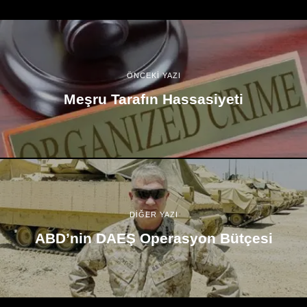
ÖNCEKİ YAZI
Meşru Tarafın Hassasiyeti
DİĞER YAZI
ABD’nin DAEŞ Operasyon Bütçesi