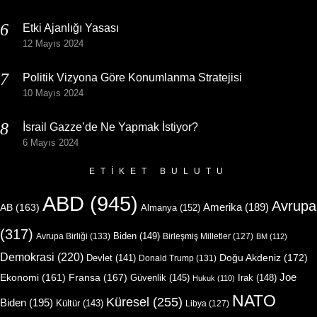
Etki Ajanlığı Yasası
12 Mayıs 2024
Politik Vizyona Göre Konumlanma Stratejisi
10 Mayıs 2024
İsrail Gazze’de Ne Yapmak İstiyor?
6 Mayıs 2024
ETIKET BULUTU
ABD
(945)
Avrupa
Amerika
(189)
AB
(163)
Almanya
(152)
(317)
Biden
(149)
Avrupa Birliği
(133)
Birleşmiş Milletler
(127)
BM
(112)
Demokrasi
(220)
Doğu Akdeniz
(172)
Devlet
(141)
Donald Trump
(131)
Joe
Ekonomi
(161)
Fransa
(167)
Güvenlik
(145)
Irak
(148)
Hukuk
(110)
NATO
Küresel
(255)
Biden
(195)
Kültür
(143)
Libya
(127)