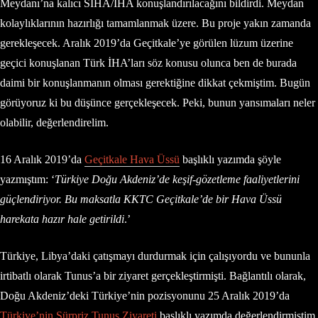
Meydanı’na kalıcı SİHA/İHA konuşlandırılacağını bildirdi. Meydan
kolaylıklarının hazırlığı tamamlanmak üzere. Bu proje yakın zamanda
gerekleşecek. Aralık 2019’da Geçitkale’ye görülen lüzum üzerine
geçici konuşlanan Türk İHA’ları söz konusu olunca ben de burada
daimi bir konuşlanmanın olması gerektiğine dikkat çekmiştim. Bugün
görüyoruz ki bu düşünce gerçekleşecek. Peki, bunun yansımaları neler
olabilir, değerlendirelim.
16 Aralık 2019’da
Geçitkale Hava Üssü
başlıklı yazımda şöyle
yazmıştım: ‘
Türkiye Doğu Akdeniz’de keşif-gözetleme faaliyetlerini
güçlendiriyor. Bu maksatla KKTC Geçitkale’de bir Hava Üssü
harekata hazır hale getirildi
.’
Türkiye, Libya’daki çatışmayı durdurmak için çalışıyordu ve bununla
irtibatlı olarak Tunus’a bir ziyaret gerçekleştirmişti. Bağlantılı olarak,
Doğu Akdeniz’deki Türkiye’nin pozisyonunu 25 Aralık 2019’da
Türkiye’nin Sürpriz Tunus Ziyareti
başlıklı yazımda değerlendirmiştim