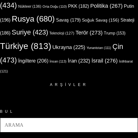
(434)
Politika
(267)
Putin
PKK
(182)
Nükleer
(136)
Orta Doğu
(110)
Rusya
(680)
(196)
Strateji
Savaş
(179)
Soğuk Savaş
(156)
Suriye
(423)
Terör
(273)
(186)
Trump
(153)
Teknoloji
(127)
Türkiye
(813)
Çin
Ukrayna
(225)
Yunanistan
(111)
(473)
İsrail
(276)
İngiltere
(206)
İran
(232)
İnsan
(113)
İstihbarat
(121)
ARŞIVLER
Arşivler
BUL