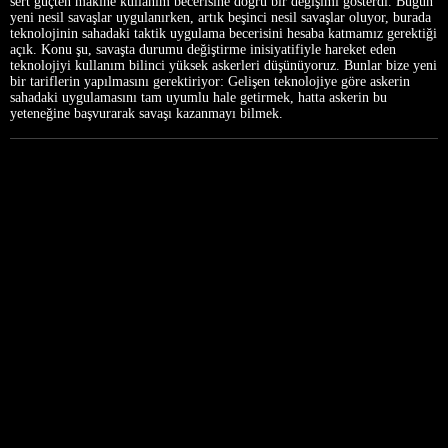
sert güçten makine kullanım becerisine doğru bir değişimi gösterdi. Bugün
yeni nesil savaşlar uygulanırken, artık beşinci nesil savaşlar oluyor, burada
teknolojinin sahadaki taktik uygulama becerisini hesaba katmamız gerektiği
açık. Konu şu, savaşta durumu değiştirme inisiyatifiyle hareket eden
teknolojiyi kullanım bilinci yüksek askerleri düşünüyoruz. Bunlar bize yeni
bir tariflerin yapılmasını gerektiriyor: Gelişen teknolojiye göre askerin
sahadaki uygulamasını tam uyumlu hale getirmek, hatta askerin bu
yeteneğine başvurarak savaşı kazanmayı bilmek.