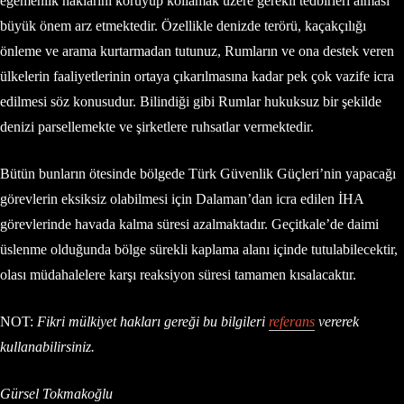
egemenlik haklarını koruyup kollamak üzere gerekli tedbirleri alması
büyük önem arz etmektedir. Özellikle denizde terörü, kaçakçılığı
önleme ve arama kurtarmadan tutunuz, Rumların ve ona destek veren
ülkelerin faaliyetlerinin ortaya çıkarılmasına kadar pek çok vazife icra
edilmesi söz konusudur. Bilindiği gibi Rumlar hukuksuz bir şekilde
denizi parsellemekte ve şirketlere ruhsatlar vermektedir.
Bütün bunların ötesinde bölgede Türk Güvenlik Güçleri’nin yapacağı
görevlerin eksiksiz olabilmesi için Dalaman’dan icra edilen İHA
görevlerinde havada kalma süresi azalmaktadır. Geçitkale’de daimi
üslenme olduğunda bölge sürekli kaplama alanı içinde tutulabilecektir,
olası müdahalelere karşı reaksiyon süresi tamamen kısalacaktır.
NOT:
Fikri mülkiyet hakları gereği bu bilgileri
referans
vererek
kullanabilirsiniz.
Gürsel Tokmakoğlu