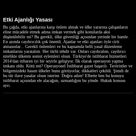
Etki Ajanlığı Yasası
Bu çağda, etki ajanlarına karşı önlem almak ve ülke yararına çalışanların
eline mücadele etmek adına imkan vermek gibi konularda aksi
düşünülebilir mi? Bu gerekli, ülke güvenliği açısından yerinde bir hamle.
En azında caydırıcılık çok önemli. Ajanlar ve etki ajanları öyle cirit
atmasınlar... Gerekli önlemleri ve bu kapsamda belli yasal düzenleme
imkanlarını yaratalım. Her türlü tehdit var. Onları caydıralım, caydırıcı
nitelikte ülkenin somut eylemleri olsun. Türkiye'de istihbarat hizmetleri
2014'dan itibaren iyi bir seyirle gelişiyor. İlk olarak operasyon yapma
imkanı oldu. Kötü mü? Operasyonel İstihbarat gayet başarılı. Teröristler ve
bölgemizdeki hasım ülkeler bunu görüyorlar, dikkatleri çekildi. Şimdi de
bu tür ilave yasalar olsun isterim. Doğru adım! Elbette ben bu konuyu
istihbarat açısından ele alacağım, uzmanlığım bu yönde. Hukuk konusu
ayrı.