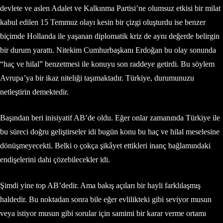
devlete ve aslen Adalet ve Kalkınma Partisi’ne olumsuz etkisi bir milat
kabul edilen 15 Temmuz olayı kesin bir çizgi oluşturdu ise benzer
biçimde Hollanda ile yaşanan diplomatik kriz de aynı değerde belirgin
bir durum yarattı. Nitekim Cumhurbaşkanı Erdoğan bu olay sonunda
“haç ve hilal” benzetmesi ile konuyu son raddeye getirdi. Bu söylem
Avrupa’ya bir ikaz niteliği taşımaktadır. Türkiye, durumunuzu
netleştirin demektedir.
Başından beri inisiyatif AB’de oldu. Eğer onlar zamanında Türkiye ile
bu süreci doğru geliştirseler idi bugün konu bu haç ve hilal meselesine
dönüşmeyecekti. Belki o çokça şikâyet ettikleri inanç bağlamındaki
endişelerini dahi çözebilecekler idi.
Şimdi yine top AB’dedir. Ama bakış açıları bir hayli farklılaşmış
haldedir. Bu noktadan sonra bile eğer evlilikteki gibi seviyor musun
veya istiyor musun gibi sorular için samimi bir karar verme ortamı