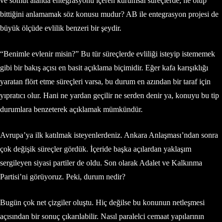
ve somut alanda entegrasyonu içeren kurumsal süreçlerde, ne olup
bittiğini anlamamak söz konusu mudur? AB ile entegrasyon projesi de
büyük ölçüde evlilik benzeri bir şeydir.
“Benimle evlenir misin?” Bu tür süreçlerde evliliği isteyip istememek
gibi bir bakış açısı en basit açıklama biçimidir. Eğer kafa karışıklığı
yaratan flört etme süreçleri varsa, bu durum en azından bir taraf için
yıpratıcı olur. Hani ne yardan geçilir ne serden denir ya, konuyu bu tip
durumlara benzeterek açıklamak mümkündür.
Avrupa’ya ilk katılmak isteyenlerdeniz. Ankara Anlaşması’ndan sonra
çok değişik süreçler gördük. İçeride başka açılardan yaklaşım
sergileyen siyasi partiler de oldu. Son olarak Adalet ve Kalkınma
Partisi’ni görüyoruz. Peki, durum nedir?
Bugün çok net çizgiler oluştu. Hiç değilse bu konunun netleşmesi
açısından bir sonuç çıkarılabilir. Nasıl paralelci cemaat yapılarının