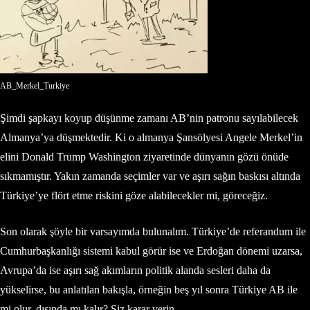
AB_Merkel_Turkiye
Şimdi şapkayı koyup düşünme zamanı AB’nin patronu sayılabilecek
Almanya’ya düşmektedir. Ki o almanya Şansölyesi Angele Merkel’in
elini Donald Trump Washington ziyaretinde dünyanın gözü önüde
sıkmamıştır. Yakın zamanda seçimler var ve aşırı sağın baskısı altında
Türkiye’ye flört etme riskini göze alabilecekler mi, göreceğiz.
Son olarak şöyle bir varsayımda bulunalım. Türkiye’de referandum ile
Cumhurbaşkanlığı sistemi kabul görür ise ve Erdoğan dönemi uzarsa,
Avrupa’da ise aşırı sağ akımların politik alanda sesleri daha da
yükselirse, bu anlatılan bakışla, örneğin beş yıl sonra Türkiye AB ile
mi olur, dışında mı kalır? Siz karar verin.