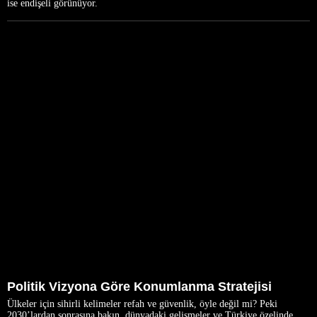
ise endişeli görünüyor.
Politik Vizyona Göre Konumlanma Stratejisi
Ülkeler için sihirli kelimeler refah ve güvenlik, öyle değil mi? Peki
2030’lardan sonrasına bakın, dünyadaki gelişmeler ve Türkiye özelinde