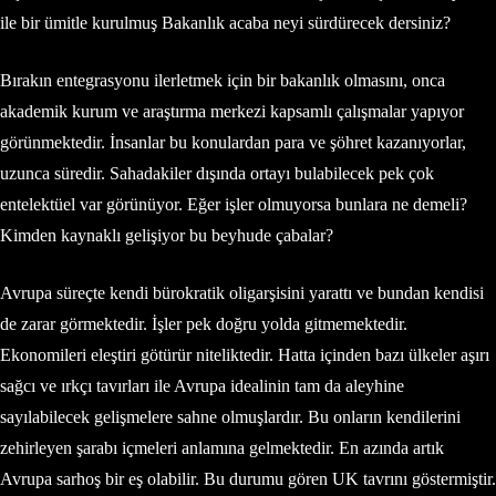
ile bir ümitle kurulmuş Bakanlık acaba neyi sürdürecek dersiniz?
Bırakın entegrasyonu ilerletmek için bir bakanlık olmasını, onca
akademik kurum ve araştırma merkezi kapsamlı çalışmalar yapıyor
görünmektedir. İnsanlar bu konulardan para ve şöhret kazanıyorlar,
uzunca süredir. Sahadakiler dışında ortayı bulabilecek pek çok
entelektüel var görünüyor. Eğer işler olmuyorsa bunlara ne demeli?
Kimden kaynaklı gelişiyor bu beyhude çabalar?
Avrupa süreçte kendi bürokratik oligarşisini yarattı ve bundan kendisi
de zarar görmektedir. İşler pek doğru yolda gitmemektedir.
Ekonomileri eleştiri götürür niteliktedir. Hatta içinden bazı ülkeler aşırı
sağcı ve ırkçı tavırları ile Avrupa idealinin tam da aleyhine
sayılabilecek gelişmelere sahne olmuşlardır. Bu onların kendilerini
zehirleyen şarabı içmeleri anlamına gelmektedir. En azında artık
Avrupa sarhoş bir eş olabilir. Bu durumu gören UK tavrını göstermiştir.