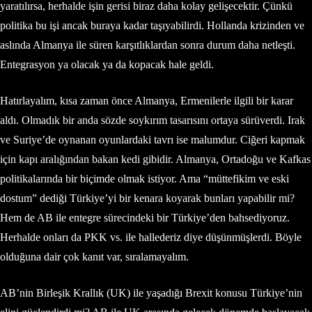
yaratılırsa, herhalde işin gerisi biraz daha kolay gelişecektir. Çünkü
politika bu işi ancak buraya kadar taşıyabilirdi. Hollanda krizinden ve
aslında Almanya ile süren karşıtlıklardan sonra durum daha netleşti.
Entegrasyon ya olacak ya da kopacak hale geldi.
Hatırlayalım, kısa zaman önce Almanya, Ermenilerle ilgili bir karar
aldı. Olmadık bir anda sözde soykırım tasarısını ortaya sürüverdi. Irak
ve Suriye’de oynanan oyunlardaki tavrı ise malumdur. Ciğeri kapmak
için kapı aralığından bakan kedi gibidir. Almanya, Ortadoğu ve Kafkas
politikalarında bir biçimde olmak istiyor. Ama “müttefikim ve eski
dostum” dediği Türkiye’yi bir kenara koyarak bunları yapabilir mi?
Hem de AB ile entegre sürecindeki bir Türkiye’den bahsediyoruz.
Herhalde onları da PKK vs. ile hallederiz diye düşünmüşlerdi. Böyle
olduğuna dair çok kanıt var, sıralamayalım.
AB’nin Birleşik Krallık (UK) ile yaşadığı Brexit konusu Türkiye’nin