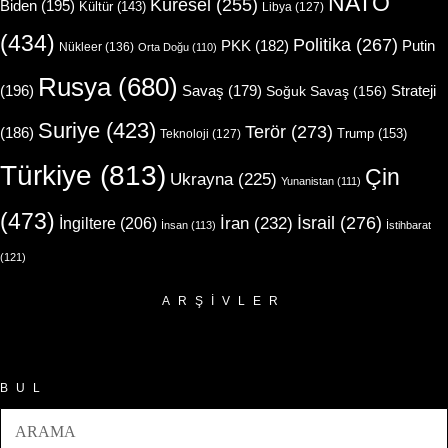
NATO
Küresel
(255)
Biden
(195)
Kültür
(143)
Libya
(127)
(434)
Politika
(267)
Putin
PKK
(182)
Nükleer
(136)
Orta Doğu
(110)
Rusya
(680)
(196)
Strateji
Savaş
(179)
Soğuk Savaş
(156)
Suriye
(423)
Terör
(273)
(186)
Trump
(153)
Teknoloji
(127)
Türkiye
(813)
Çin
Ukrayna
(225)
Yunanistan
(111)
(473)
İsrail
(276)
İngiltere
(206)
İran
(232)
İnsan
(113)
İstihbarat
(121)
ARŞIVLER
Arşivler
BUL