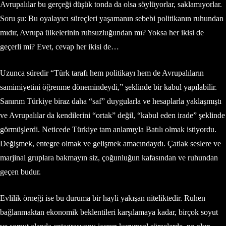
Avrupalılar bu gerçeği düşük tonda da olsa söylüyorlar, saklamıyorlar.
Soru şu: Bu oyalayıcı süreçleri yaşamanın sebebi politikanın ruhundan
mıdır, Avrupa ülkelerinin ruhsuzluğundan mı? Yoksa her ikisi de
geçerli mi? Evet, cevap her ikisi de…
Uzunca süredir “Türk tarafı hem politikayı hem de Avrupalıların
samimiyetini öğrenme dönemindeydi,” şeklinde bir kabul yapılabilir.
Sanırım Türkiye biraz daha “saf” duygularla ve hesaplarla yaklaşmıştı
ve Avrupalılar da kendilerini “ortak” değil, “kabul eden irade” şeklinde
görmüşlerdi. Neticede Türkiye tam anlamıyla Batılı olmak istiyordu.
Değişmek, entegre olmak ve gelişmek amacındaydı. Çatlak seslere ve
marjinal gruplara bakmayın siz, çoğunluğun kafasından ve ruhundan
geçen budur.
Evlilik örneği ise bu duruma bir hayli yakışan niteliktedir. Ruhen
bağlanmaktan ekonomik beklentileri karşılamaya kadar, birçok soyut