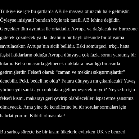
Türkiye ise işte bu şartlarda AB ile masaya oturacak hale gelmiştir.
Öyleyse inisiyatif bundan böyle tek taraflı AB lehine değildir.
Gerçekler tüm ayrıntısı ile ortadadır. Avrupa ya dağılacak ya Eurozone
giderek çözülecek ya da idealinin bir hayli ötesinde bir oluşuma
savrulacaktır. Avrupa’nın sicili bellidir. Eski sömürgeci, ırkçı, hatta
faşist iktidarların olduğu Avrupa dünyaya çok fazla sorun yaratmış bir
kıtadır. Belki on asırda gelinecek noktalara insanlığı bir asırda
getirmişlerdir. Felsefi olarak “zaman ve mekânı sıkıştırmışlardır”
denebilir. Peki, bedeli ne oldu? Fatura dünyaya mı çıkarılacak? Yavaş
yürünseydi sanki aynı noktalara gelinemeyecek miydi? Neyse bu işin
felsefi kısmı, makarayı geri çevirip olabilecekleri ispat etme şansımız
olmayacak. Ama yine de kendilerine bu tür sorular sormaları için
hatırlatıyorum. Kibirli olmasınlar!
Bu sarhoş süreçte ise bir kısım ülkelerle evliyken UK ve benzeri