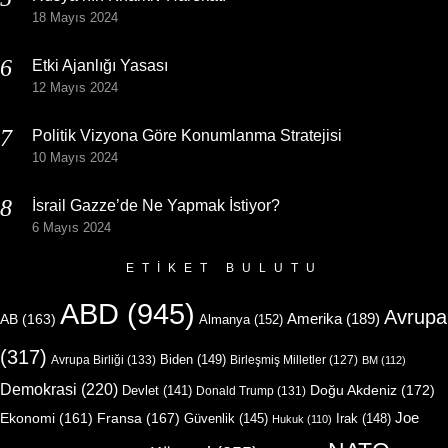
18 Mayıs 2024
Etki Ajanlığı Yasası
12 Mayıs 2024
Politik Vizyona Göre Konumlanma Stratejisi
10 Mayıs 2024
İsrail Gazze’de Ne Yapmak İstiyor?
6 Mayıs 2024
ETIKET BULUTU
ABD
(945)
Avrupa
Amerika
(189)
AB
(163)
Almanya
(152)
(317)
Biden
(149)
Avrupa Birliği
(133)
Birleşmiş Milletler
(127)
BM
(112)
Demokrasi
(220)
Doğu Akdeniz
(172)
Devlet
(141)
Donald Trump
(131)
Joe
Ekonomi
(161)
Fransa
(167)
Güvenlik
(145)
Irak
(148)
Hukuk
(110)