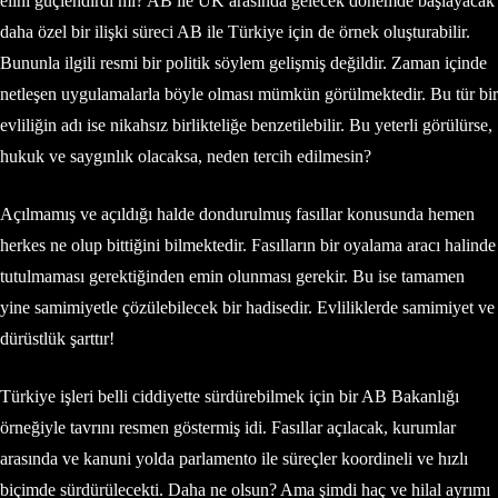
elini güçlendirdi mi? AB ile UK arasında gelecek dönemde başlayacak
daha özel bir ilişki süreci AB ile Türkiye için de örnek oluşturabilir.
Bununla ilgili resmi bir politik söylem gelişmiş değildir. Zaman içinde
netleşen uygulamalarla böyle olması mümkün görülmektedir. Bu tür bir
evliliğin adı ise nikahsız birlikteliğe benzetilebilir. Bu yeterli görülürse,
hukuk ve saygınlık olacaksa, neden tercih edilmesin?
Açılmamış ve açıldığı halde dondurulmuş fasıllar konusunda hemen
herkes ne olup bittiğini bilmektedir. Fasılların bir oyalama aracı halinde
tutulmaması gerektiğinden emin olunması gerekir. Bu ise tamamen
yine samimiyetle çözülebilecek bir hadisedir. Evliliklerde samimiyet ve
dürüstlük şarttır!
Türkiye işleri belli ciddiyette sürdürebilmek için bir AB Bakanlığı
örneğiyle tavrını resmen göstermiş idi. Fasıllar açılacak, kurumlar
arasında ve kanuni yolda parlamento ile süreçler koordineli ve hızlı
biçimde sürdürülecekti. Daha ne olsun? Ama şimdi haç ve hilal ayrımı