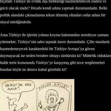
biçimde Türkiye ile evlilik dışı birlikteliği hazmedebilecek iradesi ve
gücü olacak mıdır? Hesabı kendi adına yapmak durumundadır. Belki
politik alandaki çıkmazlarına tekrar dönmüş olmaları onlar adına bir
sinyal niteliğindedir.
Ama Türkiye ile işlerini yoluna koyma bakımından neredeyse zamanı
yitirmekte, Türkiye’nin sabrı taşmak üzere durumdadır. Çifte standardı
hazmedemeyecek karakterdeki bir Türkiye Avrupa’ya güven
duymayacak ise neden beraber olmayı sürdürsün ki? Müttefik oldukları
halde terör konusunda Türkiye’ye karşıymış gibi tavır sergilemeleri
bundan böyle ne derece kabul görebilir ki?