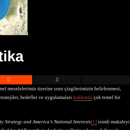
tika
l meselelerimiz üzerine sınır çizgilerimizin belirlenmesi,
tratejiler, hedefler ve uygulamaları
hakkında
çok temel bir
y Strategy and America’s National Interests
[1]
isimli makaleyi