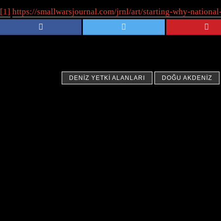
[1]
https://smallwarsjournal.com/jrnl/art/starting-why-national
DENIZ YETKI ALANLARI
DOĞU AKDENIZ