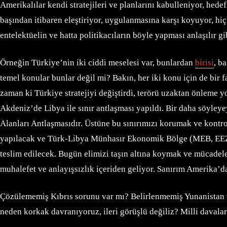
Amerikalılar kendi stratejileri ve planlarını kabulleniyor, hedef
başından itibaren eleştiriyor, uygulanmasına karşı koyuyor, h
entelektüelin ve hatta politikacıların böyle yapması anlaşılır gi
Örneğin Türkiye’nin iki ciddi meselesi var, bunlardan
birisi
, b
temel konular bunlar değil mi? Bakın, her iki konu için de bir 
zaman ki Türkiye stratejiyi değiştirdi, terörü uzaktan önleme 
Akdeniz’de Libya ile sınır antlaşması yapıldı. Bir daha söyle
Alanları Antlaşmasıdır. Üstüne bu sınırımızı korumak ve kont
yapılacak ve Türk-Libya Münhasır Ekonomik Bölge (MEB, EEZ) 
teslim edilecek. Bugün elimizi taşın altına koymak ve mücadel
muhalefet ve anlayışsızlık içeriden geliyor. Sanırım Amerika’da 
Çözülememiş Kıbrıs sorunu var mı? Belirlenmemiş Yunanistan ve
neden korkak davranıyoruz, ileri görüşlü değiliz? Milli daval