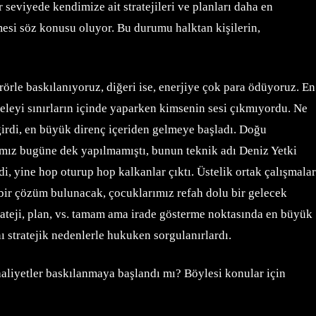
r seviyede kendimize ait stratejileri ve planları daha en
mesi söz konusu oluyor. Bu durumu halktan kişilerin,
terörle baskılanıyoruz, diğeri ise, enerjiye çok para ödüyoruz. En
adeleyi sınırların içinde yaparken kimsenin sesi çıkmıyordu. Ne
girdi, en büyük direnç içeriden gelmeye başladı. Doğu
amız bugüne dek yapılmamıştı, bunun teknik adı Deniz Yetki
 yine hop oturup hop kalkanlar çıktı. Üstelik ortak çalışmalar
ir çözüm bulunacak, çocuklarımız refah dolu bir gelecek
rateji, plan, vs. tamam ama irade gösterme noktasında en büyük
ı stratejik nedenlerle hukuken sorgulanırlardı.
aliyetler baskılanmaya başlandı mı? Böylesi konular için