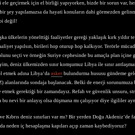
i ele geçirmek için el birliği yapıyorken, bizde bir sorun var, he
içbir şey yapılamazsa da hayati konuların dahi görmezden gelin
bi değil!
aşka ülkelerin yönelttiği faaliyetler gereği yaklaşık kırk yıldır 
faaliyet yapılsın, birileri hop oturup hop kalkıyor. Terörle müc
yolunu seçti ve örneğin Suriye cephesinde bu amaçla plan içine 
yeyim, deniz ülkemizden sınır komşumuz Libya ile sınır antlaşm
rol etmek adına Libya’da
asker
bulundurma hususu gündeme geldi,
alanlarında sondaja başlanacak. Belki de enerji sorunumuza b
e etmek gerektiği bir zamandayız. Refah ve güvenlik unsuru, st
bu nevi bir anlayış olsa düşmana mı çalışıyor diye ilgililer ayn
 Kıbrıs deniz sınırları var mı? Bir yerden Doğu Akdeniz’de fa
arda neden iç hesaplaşma kapıları açıp zaman kaybediyoruz?