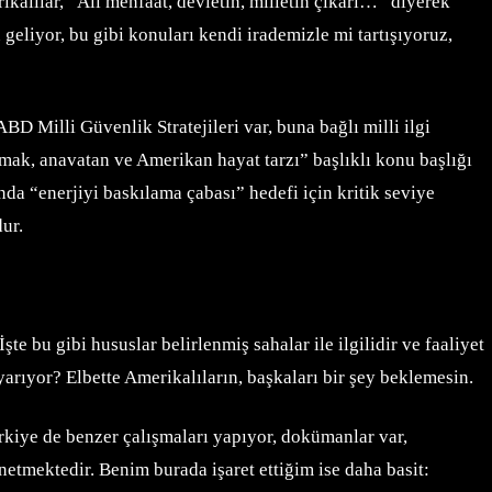
alılar, “Alî menfaat, devletin, milletin çıkarı…” diyerek
geliyor, bu gibi konuları kendi irademizle mi tartışıyoruz,
D Milli Güvenlik Stratejileri var, buna bağlı milli ilgi
umak, anavatan ve Amerikan hayat tarzı” başlıklı konu başlığı
da “enerjiyi baskılama çabası” hedefi için kritik seviye
ur.
 bu gibi hususlar belirlenmiş sahalar ile ilgilidir ve faaliyet
yarıyor? Elbette Amerikalıların, başkaları bir şey beklemesin.
kiye de benzer çalışmaları yapıyor, dokümanlar var,
netmektedir. Benim burada işaret ettiğim ise daha basit: