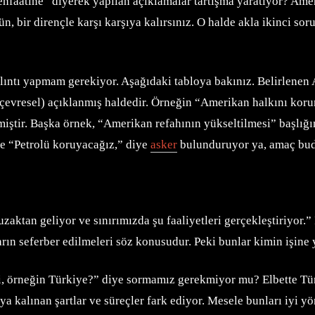
aatine” diyerek yapılan açıklamalar tartışma yaratıyor? Amerik
bir dirençle karşı karşıya kalırsınız. O halde akla ikinci soru 
ıntı yapmam gerekiyor. Aşağıdaki tabloya bakınız. Belirlenen AB
i, çevresel) açıklanmış haldedir. Örneğin “Amerikan halkını kor
iştir. Başka örnek, “Amerikan refahının yükseltilmesi” başlığın
de “Petrolü koruyacağız,” diye
asker
bulunduruyor ya, amaç bud
n geliyor ve sınırımızda şu faaliyetleri gerçekleştiriyor.” İşte
rın seferber edilmeleri söz konusudur. Peki bunlar kimin işine 
i, örneğin Türkiye?” diye sormamız gerekmiyor mu? Elbette Tür
a kalınan şartlar ve süreçler fark ediyor. Mesele bunları iyi yö