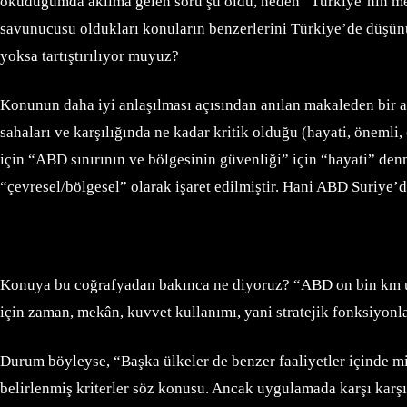
okuduğumda aklıma gelen soru şu oldu, neden “Türkiye’nin menf
savunucusu oldukları konuların benzerlerini Türkiye’de düşünün, 
yoksa tartıştırılıyor muyuz?
Konunun daha iyi anlaşılması açısından anılan makaleden bir al
sahaları ve karşılığında ne kadar kritik olduğu (hayati, öneml
için “ABD sınırının ve bölgesinin güvenliği” için “hayati” denm
“çevresel/bölgesel” olarak işaret edilmiştir. Hani ABD Suriye’
Konuya bu coğrafyadan bakınca ne diyoruz? “ABD on bin km uzakta
için zaman, mekân, kuvvet kullanımı, yani stratejik fonksiyonla
Durum böyleyse, “Başka ülkeler de benzer faaliyetler içinde m
belirlenmiş kriterler söz konusu. Ancak uygulamada karşı karşıy