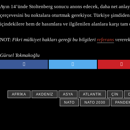
Ayın 14’ünde Stoltenberg sonucu anons edecek, daha net anlay
çerçevesini bu noktalara oturtmak gerekiyor. Türkiye şimdiden
içindekilere hem de hasımlara ve ilgilenilen alanlara karşı ta
NOT:
Fikri mülkiyet hakları gereği bu bilgileri
referans
vererek
Gürsel Tokmakoğlu
AFRIKA
AKDENIZ
ASYA
ATLANTIK
ÇIN
NATO
NATO 2030
PANDE