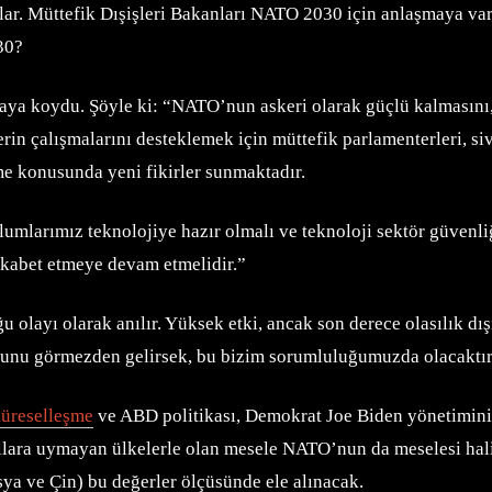
lar. Müttefik Dışişleri Bakanları NATO 2030 için anlaşmaya var
30?
aya koydu. Şöyle ki: “NATO’nun askeri olarak güçlü kalmasını, 
 çalışmalarını desteklemek için müttefik parlamenterleri, sivi
me konusunda yeni fikirler sunmaktadır.
larımız teknolojiye hazır olmalı ve teknoloji sektör güvenliğ
ekabet etmeye devam etmelidir.”
olayı olarak anılır. Yüksek etki, ancak son derece olasılık dışı
 Bunu görmezden gelirsek, bu bizim sorumluluğumuzda olacaktı
üreselleşme
ve ABD politikası, Demokrat Joe Biden yönetimini s
rallara uymayan ülkelerle olan mesele NATO’nun da meselesi ha
ya ve Çin) bu değerler ölçüsünde ele alınacak.