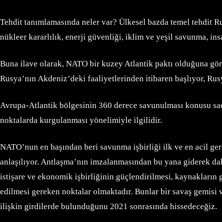
Tehdit tanımlamasında neler var? Ülkesel bazda temel tehdit Rus
nükleer kararlılık, enerji güvenliği, iklim ve yeşil savunma, i
Buna ilave olarak, NATO bir kuzey Atlantik paktı olduğuna gör
Rusya’nın Akdeniz’deki faaliyetlerinden itibaren başlıyor, Rusy
Avrupa-Atlantik bölgesinin 360 derece savunulması konusu sadec
noktalarda kurgulanması yönelimiyle ilgilidir.
NATO’nun en başından beri savunma işbirliği ilk ve en acil ge
anlaşılıyor. Antlaşma’nın imzalanmasından bu yana giderek daha
istişare ve ekonomik işbirliğinin güçlendirilmesi, kaynakların g
edilmesi gereken noktalar olmaktadır. Bunlar bir savaş gemis
ilişkin girdilerde bulunduğunu 2021 sonrasında hissedeceğiz.