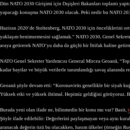
Dün NATO 2030 Girişimi için Dışişleri Bakanları toplantı yaptı
yapacağı konuşma NATO 2030 olacak. Peki nedir bu NATO 20
Haziran 2020’de Stoltenberg, NATO 2030 için önceliklerini ort
yaklaşım benimsemesini sağlamak.” NATO 2030, Genel Sekreterin
araya getirerek NATO’yu daha da güçlü bir İttifak haline getir
NATO Genel Sekreter Yardımcısı General Mircea Geoană, “Toplum
kadar baytlar ve büyük verilerle tanımlandığı savaş alanında r
Geoană şöyle devam etti: “Koronavirüs genellikle bir siyah kuğu 
Yüksek etki ve yüksek ihtimal. Hepimiz geldiğini görüyoruz.
Burada yeni olan ifade ne, bilinmedin bir konu mu var? Basit,
k
Şöyle ifade edilebilir: Değerlerini paylaşmayan veya aynı ku
aranacak değerin özü bu olacakken, hasım ülkeler (örneğin Rus