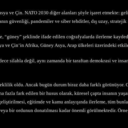
ya ve Çin. NATO 2030 diğer alanları şöyle işaret etmekte: gelişe
nsanın güvenliği, pandemiler ve siber tehditler, dış uzay, strat
e, “güney” şeklinde ifade edilen coğrafyalarda ilerleme kayded
a ve Çin’in Afrika, Güney Asya, Arap ülkeleri üzerindeki etkiler
e silahla değil, aynı zamanda bir taraftan demokrasi ve insan 
reklilik oldu. Ancak bugün durum biraz daha farklı görünüyor.
 fazla fark edilen bir husus olarak, küresel çapta insanın yaş
eliştirilmesi, eğitimde ve kamu anlayışında ilerleme, tüm bunlar
i veya bir ordunun donatılması kadar önemli görülmektedir. Ör