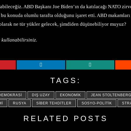
abileceğiz. ABD Başkanı Joe Biden’ın da katılacağı NATO zirv
 bu konuda olumlu tarafta olduğunu işaret etti. ABD makamları 
m olarak ne tür yükler gelecek, şimdiden düşünebiliyor muyuz?
 kullanabilirsiniz.
TAGS:
DEMOKRASI
DIŞ UZAY
EKONOMIK
JEAN STOLTENBER
MI
RUSYA
SIBER TEHDITLER
SOSYO-POLITIK
STRA
RELATED POSTS