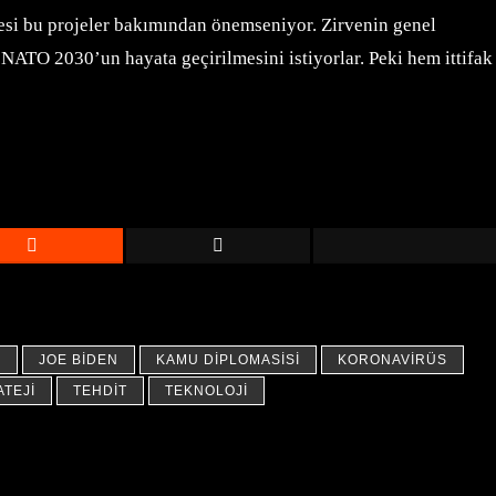
esi bu projeler bakımından önemseniyor. Zirvenin genel
NATO 2030’un hayata geçirilmesini istiyorlar. Peki hem ittifak
G
JOE BIDEN
KAMU DIPLOMASISI
KORONAVIRÜS
TEJI
TEHDIT
TEKNOLOJI