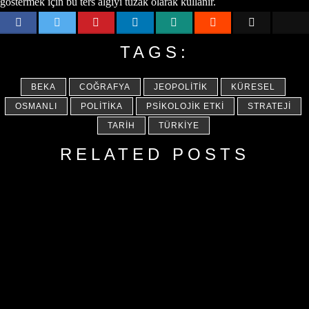
göstermek için bu ters algıyı tuzak olarak kullanır.
TAGS:
BEKA
COĞRAFYA
JEOPOLITIK
KÜRESEL
OSMANLI
POLITIKA
PSIKOLOJIK ETKI
STRATEJI
TARIH
TÜRKIYE
RELATED POSTS