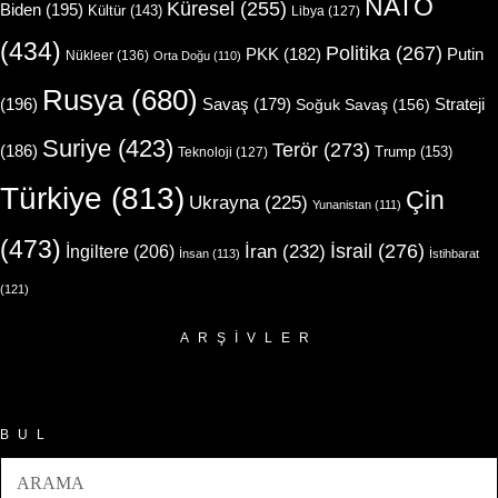
NATO
Küresel
(255)
Biden
(195)
Kültür
(143)
Libya
(127)
(434)
Politika
(267)
Putin
PKK
(182)
Nükleer
(136)
Orta Doğu
(110)
Rusya
(680)
(196)
Strateji
Savaş
(179)
Soğuk Savaş
(156)
Suriye
(423)
Terör
(273)
(186)
Trump
(153)
Teknoloji
(127)
Türkiye
(813)
Çin
Ukrayna
(225)
Yunanistan
(111)
(473)
İsrail
(276)
İngiltere
(206)
İran
(232)
İnsan
(113)
İstihbarat
(121)
ARŞIVLER
Arşivler
BUL