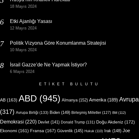
18 Mayıs 2024
Etki Ajanlığı Yasası
12 Mayıs 2024
Politik Vizyona Göre Konumlanma Stratejisi
10 Mayıs 2024
İsrail Gazze’de Ne Yapmak İstiyor?
6 Mayıs 2024
ETIKET BULUTU
ABD
(945)
Avrupa
Amerika
(189)
AB
(163)
Almanya
(152)
(317)
Biden
(149)
Avrupa Birliği
(133)
Birleşmiş Milletler
(127)
BM
(112)
Demokrasi
(220)
Doğu Akdeniz
(172)
Devlet
(141)
Donald Trump
(131)
Joe
Ekonomi
(161)
Fransa
(167)
Güvenlik
(145)
Irak
(148)
Hukuk
(110)