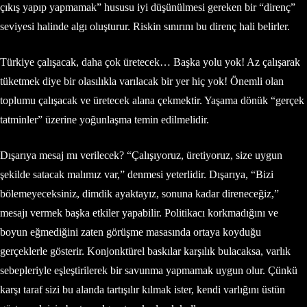
çıkış yapıp yapmamak” hususu iyi düşünülmesi gereken bir “direnç”
seviyesi halinde algı oluşturur. Riskin sınırını bu direnç hali belirler.
Türkiye çalışacak, daha çok üretecek… Başka yolu yok! Az çalışarak
tüketmek diye bir olasılıkla varılacak bir yer hiç yok! Önemli olan
toplumu çalışacak ve üretecek alana çekmektir. Yaşama dönük “gerçek
tatminler” üzerine yoğunlaşma temin edilmelidir.
Dışarıya mesaj mı verilecek? “Çalışıyoruz, üretiyoruz, size uygun
şekilde satacak malımız var,” denmesi yeterlidir. Dışarıya, “Bizi
bölemeyeceksiniz, dimdik ayaktayız, sonuna kadar direneceğiz,”
mesajı vermek başka etkiler yapabilir. Politikacı korkmadığını ve
boyun eğmediğini zaten görüşme masasında ortaya koyduğu
gerçeklerle gösterir. Konjonktürel baskılar karşılık bulacaksa, varlık
sebepleriyle eşleştirilerek bir savunma yapmamak uygun olur. Çünkü
karşı taraf sizi bu alanda tartışılır kılmak ister, kendi varlığını üstün