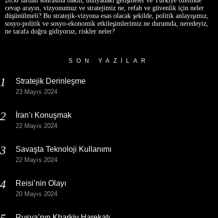
2030’lardan sonrasına bakın, dünyadaki gelişmeler ve Türkiye özelinde
cevap arayın, vizyonumuz ve stratejimiz ne, refah ve güvenlik için neler
düşünülmeli? Bu stratejik-vizyona esas olacak şekilde, politik anlayışımız,
sosyo-politik ve sosyo-ekonomik etkileşimlerimiz ne durumda, neredeyiz,
ne tarafa doğru gidiyoruz, riskler neler?
SON YAZILAR
Stratejik Derinleşme
23 Mayıs 2024
İran’ı Konuşmak
22 Mayıs 2024
Savaşta Teknoloji Kullanımı
22 Mayıs 2024
Reisi’nin Olayı
20 Mayıs 2024
Rusya’nın Kharkiv Harekatı