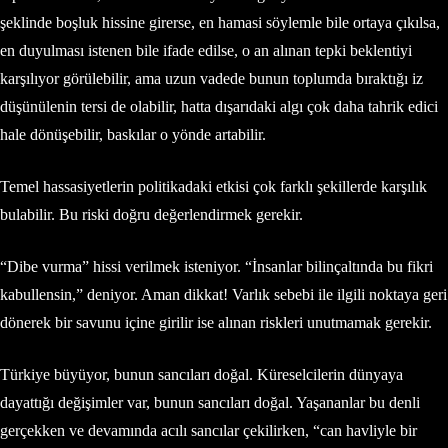
şeklinde boşluk hissine girerse, en hamasi söylemle bile ortaya çıkılsa,
en duyulması istenen bile ifade edilse, o an alınan tepki beklentiyi
karşılıyor görülebilir, ama uzun vadede bunun toplumda bıraktığı iz
düşünülenin tersi de olabilir, hatta dışarıdaki algı çok daha tahrik edici
hale dönüşebilir, baskılar o yönde artabilir.
Temel hassasiyetlerin politikadaki etkisi çok farklı şekillerde karşılık
bulabilir. Bu riski doğru değerlendirmek gerekir.
“Dibe vurma” hissi verilmek isteniyor. “İnsanlar bilinçaltında bu fikri
kabullensin,” deniyor. Aman dikkat! Varlık sebebi ile ilgili noktaya geri
dönerek bir savunu içine girilir ise alınan riskleri unutmamak gerekir.
Türkiye büyüyor, bunun sancıları doğal. Küreselcilerin dünyaya
dayattığı değişimler var, bunun sancıları doğal. Yaşananlar bu denli
gerçekken ve devamında acılı sancılar çekilirken, “can havliyle bir