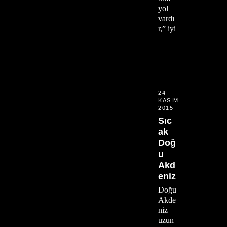
yol
vardı
r,” iyi
24
KASIM
2015
Sıc
ak
Doğ
u
Akd
eniz
Doğu
Akde
niz
uzun