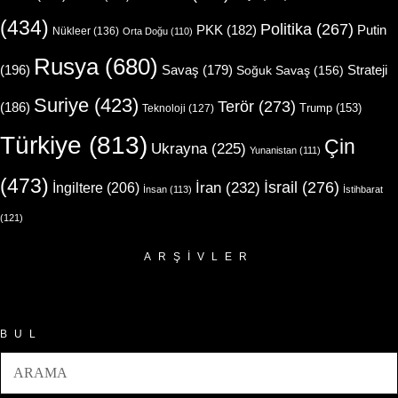
(434)
Politika
(267)
Putin
PKK
(182)
Nükleer
(136)
Orta Doğu
(110)
Rusya
(680)
(196)
Strateji
Savaş
(179)
Soğuk Savaş
(156)
Suriye
(423)
Terör
(273)
(186)
Trump
(153)
Teknoloji
(127)
Türkiye
(813)
Çin
Ukrayna
(225)
Yunanistan
(111)
(473)
İsrail
(276)
İngiltere
(206)
İran
(232)
İnsan
(113)
İstihbarat
(121)
ARŞIVLER
Arşivler
BUL