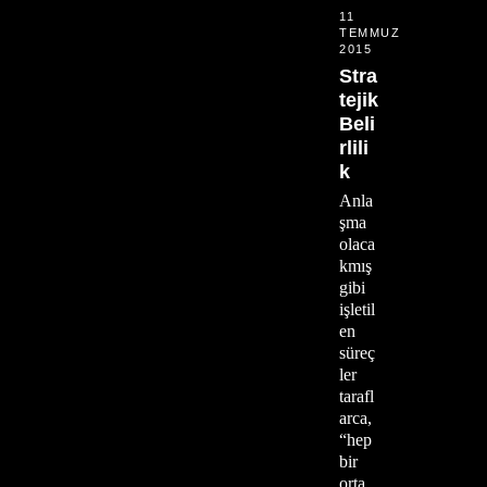
11
TEMMUZ
2015
Stra
tejik
Beli
rlili
k
Anla
şma
olaca
kmış
gibi
işletil
en
süreç
ler
tarafl
arca,
“hep
bir
orta