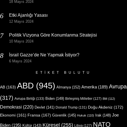
18 Mayıs 2024
Etki Ajanlığı Yasası
12 Mayıs 2024
Politik Vizyona Göre Konumlanma Stratejisi
10 Mayıs 2024
İsrail Gazze’de Ne Yapmak İstiyor?
6 Mayıs 2024
ETIKET BULUTU
ABD
(945)
Avrupa
Amerika
(189)
AB
(163)
Almanya
(152)
(317)
Biden
(149)
Avrupa Birliği
(133)
Birleşmiş Milletler
(127)
BM
(112)
Demokrasi
(220)
Doğu Akdeniz
(172)
Devlet
(141)
Donald Trump
(131)
Joe
Ekonomi
(161)
Fransa
(167)
Güvenlik
(145)
Irak
(148)
Hukuk
(110)
NATO
Küresel
(255)
Biden
(195)
Kültür
(143)
Libya
(127)