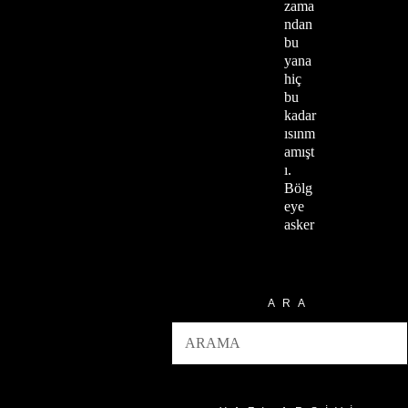
zama
ndan
bu
yana
hiç
bu
kadar
ısınm
amışt
ı.
Bölg
eye
asker
ARA