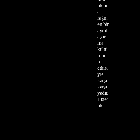
lıklar
a
rağm
en bir
aynıl
aştır
ma
kültü
rünü
n
etkisi
yle
karşı
karşı
yadır.
Lider
lik