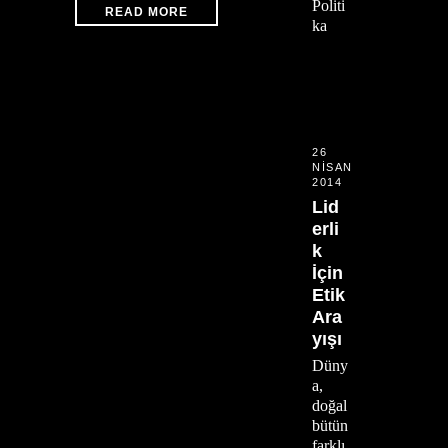
Politi
READ MORE
ka
26
NISAN
2014
Lid
erli
k
İçin
Etik
Ara
yışı
Düny
a,
doğal
bütün
farklı