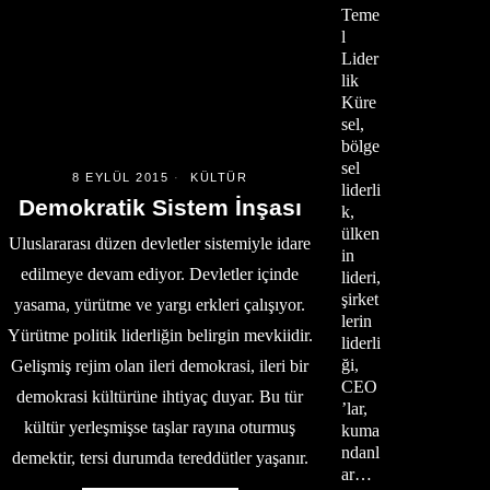
Teme
l
Lider
lik
Küre
sel,
bölge
sel
8 EYLÜL 2015
KÜLTÜR
liderli
Demokratik Sistem İnşası
k,
ülken
Uluslararası düzen devletler sistemiyle idare
in
edilmeye devam ediyor. Devletler içinde
lideri,
şirket
yasama, yürütme ve yargı erkleri çalışıyor.
lerin
Yürütme politik liderliğin belirgin mevkiidir.
liderli
ği,
Gelişmiş rejim olan ileri demokrasi, ileri bir
CEO
demokrasi kültürüne ihtiyaç duyar. Bu tür
’lar,
kültür yerleşmişse taşlar rayına oturmuş
kuma
ndanl
demektir, tersi durumda tereddütler yaşanır.
ar…