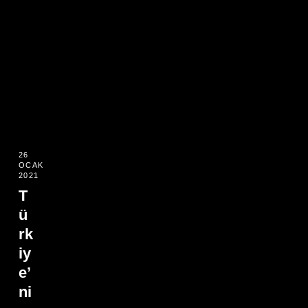
26
OCAK
2021
T
ü
rk
iy
e’
ni