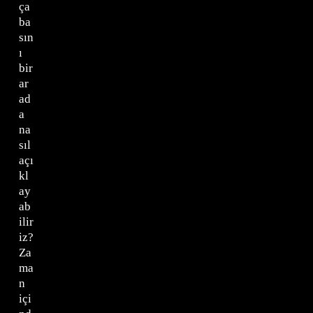
ça
ba
sın
ı
bir
ar
ad
a
na
sıl
açı
kl
ay
ab
ilir
iz?
Za
ma
n
içi