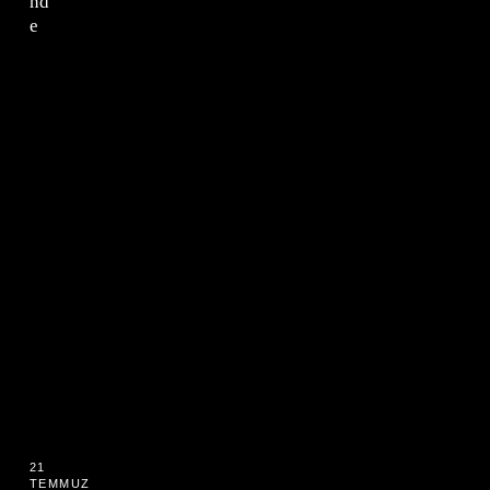
nd
e
21
TEMMUZ