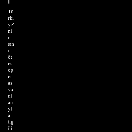
ı
Tü
rki
ye'
ni
n
sın
ır
öt
esi
op
er
as
yo
nl
arı
yl
a
ilg
ili