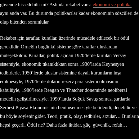
güvende hissedebilir mi? Aslında rekabet varsa
ekonomi ve politika
aynı anda var. Bu durumda politikacılar kadar ekonominin sözcüleri de
olup bitenden sorumlular.
Rekabet için taraflar, kurallar, üzerinde mücadele edilecek bir ödül
gereklidir. Örneğin bugünkü sisteme göre taraflar uluslardan
müteşekkildir. Kurallar, politik açıdan 1920’lerde kurulan Versay
sistemiyle, ekonomik tıkanıklıktan sonra 1930’larda Keynesyen
tedbirlerle, 1950’lerde uluslar sistemine dayalı kurumların inşa
edilmesiyle, 1970’lerde doların rezerv para sistemi olmasının
kabulüyle, 1980’lerde Reagan ve Thatcher döneminde neoliberal
modelin geliştirilmesiyle, 1990’larda Soğuk Savaş sonrası şartlarda
Serbest Piyasa Ekonomisinin benimsenmesiyle belirlendi, denebilir ve
bu böyle söylenir gider. Teori, pratik, olay, tedbirler, arzular… Bunların
hepsi geçerli. Ödül ne? Daha fazla iktidar, güç, güvenlik, refah…