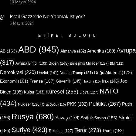
10 Mayıs 2024
İsrail Gazze’de Ne Yapmak İstiyor?
6 Mayıs 2024
ETIKET BULUTU
ABD
(945)
Avrupa
Amerika
(189)
AB
(163)
Almanya
(152)
(317)
Biden
(149)
Avrupa Birliği
(133)
Birleşmiş Milletler
(127)
BM
(112)
Demokrasi
(220)
Doğu Akdeniz
(172)
Devlet
(141)
Donald Trump
(131)
Joe
Ekonomi
(161)
Fransa
(167)
Güvenlik
(145)
Irak
(148)
Hukuk
(110)
NATO
Küresel
(255)
Biden
(195)
Kültür
(143)
Libya
(127)
(434)
Politika
(267)
Putin
PKK
(182)
Nükleer
(136)
Orta Doğu
(110)
Rusya
(680)
(196)
Strateji
Savaş
(179)
Soğuk Savaş
(156)
Suriye
(423)
Terör
(273)
(186)
Trump
(153)
Teknoloji
(127)