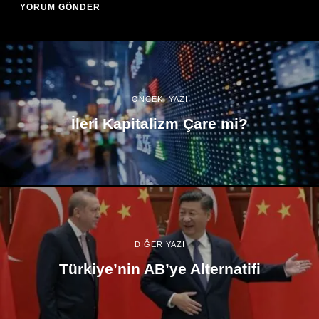
ÖNCEKİ YAZI
İleri Kapitalizm Çare mi?
DİĞER YAZI
Türkiye’nin AB’ye Alternatifi