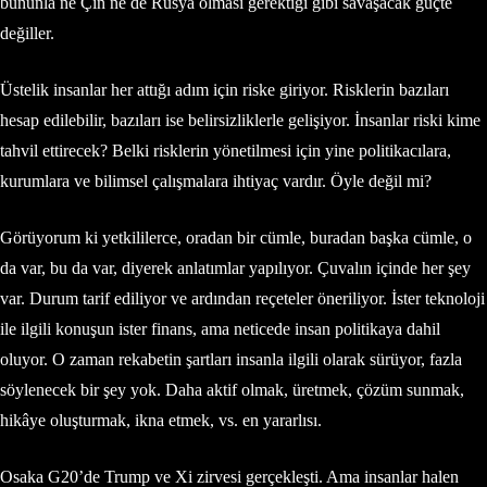
bununla ne Çin ne de Rusya olması gerektiği gibi savaşacak güçte
değiller.
Üstelik insanlar her attığı adım için riske giriyor. Risklerin bazıları
hesap edilebilir, bazıları ise belirsizliklerle gelişiyor. İnsanlar riski kime
tahvil ettirecek? Belki risklerin yönetilmesi için yine politikacılara,
kurumlara ve bilimsel çalışmalara ihtiyaç vardır. Öyle değil mi?
Görüyorum ki yetkililerce, oradan bir cümle, buradan başka cümle, o
da var, bu da var, diyerek anlatımlar yapılıyor. Çuvalın içinde her şey
var. Durum tarif ediliyor ve ardından reçeteler öneriliyor. İster teknoloji
ile ilgili konuşun ister finans, ama neticede insan politikaya dahil
oluyor. O zaman rekabetin şartları insanla ilgili olarak sürüyor, fazla
söylenecek bir şey yok. Daha aktif olmak, üretmek, çözüm sunmak,
hikâye oluşturmak, ikna etmek, vs. en yararlısı.
Osaka G20’de Trump ve Xi zirvesi gerçekleşti. Ama insanlar halen