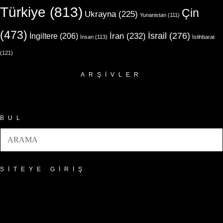
Türkiye
(813)
Çin
Ukrayna
(225)
Yunanistan
(111)
(473)
İsrail
(276)
İngiltere
(206)
İran
(232)
İnsan
(113)
İstihbarat
(121)
ARŞIVLER
Arşivler
BUL
SITEYE GIRIŞ