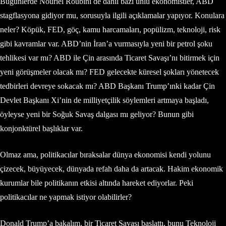
Bugünlerde Nouriel Roubini de dahil bazı ünlü ekonomistler, ABD
stagflasyona gidiyor mu, sorusuyla ilgili açıklamalar yapıyor. Konulara
neler? Köpük, FED, göç, kamu harcamaları, popülizm, teknoloji, risk
gibi kavramlar var. ABD’nin İran’a vurmasıyla yeni bir petrol şoku
tehlikesi var mı? ABD ile Çin arasında Ticaret Savaşı’nı bitirmek için
yeni görüşmeler olacak mı? FED gelecekte küresel şokları yönetecek
tedbirleri devreye sokacak mı? ABD Başkanı Trump’ınki kadar Çin
Devlet Başkanı Xi’nin de milliyetçilik söylemleri artmaya başladı,
öyleyse yeni bir Soğuk Savaş dalgası mı geliyor? Bunun gibi
konjonktürel başlıklar var.
Olmaz ama, politikacılar bıraksalar dünya ekonomisi kendi yolunu
çizecek, büyüyecek, dünyada refah daha da artacak. Hakim ekonomik
kurumlar bile politikanın etkisi altında hareket ediyorlar. Peki
politikacılar ne yapmak istiyor olabilirler?
Donald Trump’a bakalım, bir Ticaret Savaşı başlattı, bunu Teknoloji