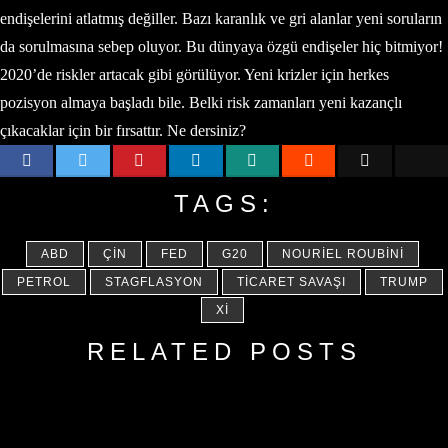
endişelerini atlatmış değiller. Bazı karanlık ve gri alanlar yeni soruların
da sorulmasına sebep oluyor. Bu dünyaya özgü endişeler hiç bitmiyor!
2020’de riskler artacak gibi görülüyor. Yeni krizler için herkes
pozisyon almaya başladı bile. Belki risk zamanları yeni kazançlı
çıkacaklar için bir fırsattır. Ne dersiniz?
TAGS:
ABD
ÇIN
FED
G20
NOURIEL ROUBINI
PETROL
STAGFLASYON
TICARET SAVAŞI
TRUMP
XI
RELATED POSTS